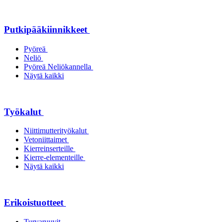
Putkipääkiinnikkeet
Pyöreä
Neliö
Pyöreä Neliökannella
Näytä kaikki
Työkalut
Niittimutterityökalut
Vetoniittaimet
Kierreinserteille
Kierre-elementeille
Näytä kaikki
Erikoistuotteet
Turvaruuvit