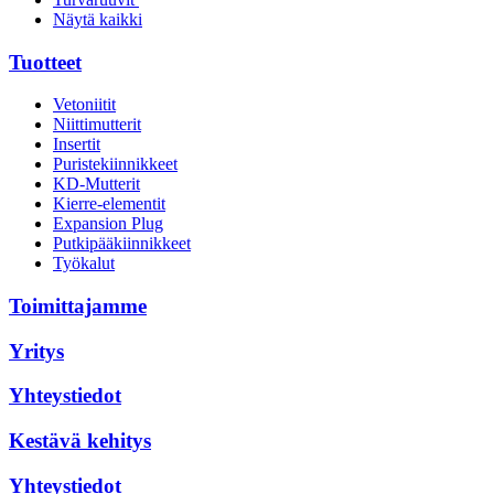
Näytä kaikki
Tuotteet
Vetoniitit
Niittimutterit
Insertit
Puristekiinnikkeet
KD-Mutterit
Kierre-elementit
Expansion Plug
Putkipääkiinnikkeet
Työkalut
Toimittajamme
Yritys
Yhteystiedot
Kestävä kehitys
Yhteystiedot