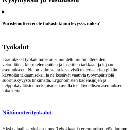
Puristemutteri ei ole tiukasti kiinni levyssä, miksi?
Työkalut
Laadukkaat työkalumme on suunniteltu niittimuttereiden,
vetoniittien, kierre-elementtien ja inserttien tarkkaan ja lujaan
asennukseen. Ne on valmistettu kestävistä materiaaleista pitkän
käyttöiän takaamiseksi, ja ne kestävät vaativia työympäristöjä
suorituskyvystä tinkimättä. Ergonomisten kädensijojen ja
helppokäyttöisten mekanismien avulla teet täydellisen asennuksen
joka kerta.
Niittimutterityökalut
Yksi painallus, yksi asennus. Tehokkaat ja ergonomiset työkalumme