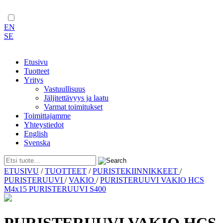
EN
SE
Etusivu
Tuotteet
Yritys
Vastuullisuus
Jäljitettävyys ja laatu
Varmat toimitukset
Toimittajamme
Yhteystiedot
English
Svenska
Skip
ETUSIVU
/
TUOTTEET
/
PURISTEKIINNIKKEET
/
to
PURISTERUUVI
/
VAKIO
/
PURISTERUUVI VAKIO HCS
content
M4x15 PURISTERUUVI S400