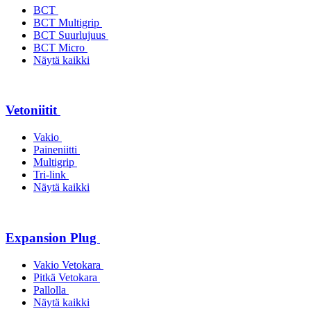
BCT
BCT Multigrip
BCT Suurlujuus
BCT Micro
Näytä kaikki
Vetoniitit
Vakio
Paineniitti
Multigrip
Tri-link
Näytä kaikki
Expansion Plug
Vakio Vetokara
Pitkä Vetokara
Pallolla
Näytä kaikki