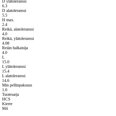
D ylätoleranssi
6.3
D alatoleranssi
5.5
H max.
2.4
Reikä, alatoleranssi
4.0
Reikä, ylätoleranssi
4.08
Reiän halkaisija
4.0
L
15.0
L ylätoleranssi
15.4
L alatoleranssi
14.6
Min pellinpaksuus
1.0
Tuotesarja
HCS
Kierre
M4