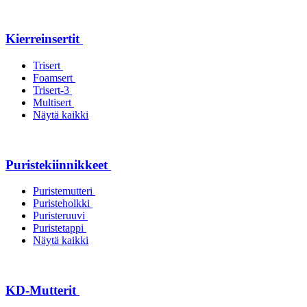
Kierreinsertit
Trisert
Foamsert
Trisert-3
Multisert
Näytä kaikki
Puristekiinnikkeet
Puristemutteri
Puristeholkki
Puristeruuvi
Puristetappi
Näytä kaikki
KD-Mutterit