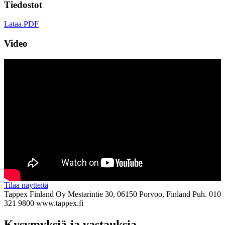
Tiedostot
Lataa PDF
Video
Tilaa näytteitä
Tappex Finland Oy
Mestarintie 30, 06150 Porvoo, Finland
Puh. 010
321 9800
www.tappex.fi
Kysymyksiä ja vastauksia