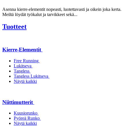
Asenna kierre-elementit nopeasti, luotettavasti ja oikein joka kerta.
Meiltä löydät työkalut ja tarvikkeet sekä...
Tuotteet
Kierre-Elementit
Free Running
Lukitseva
Tangless
Tangless Lukitseva
Näytä kaikki
Niittimutterit
Kuusiorunko
Pyöreä Runko
Näytä kaikki