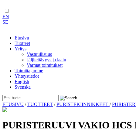
EN
SE
Etusivu
Tuotteet
Yritys
Vastuullisuus
Jäljitettävyys ja laatu
Varmat toimitukset
Toimittajamme
Yhteystiedot
English
Svenska
Skip
ETUSIVU
/
TUOTTEET
/
PURISTEKIINNIKKEET
/
PURISTE
to
content
PURISTERUUVI VAKIO HCS 