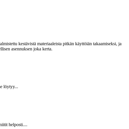
lmistettu kestävistä materiaaleista pitkän käyttöiän takaamiseksi, ja
llisen asennuksen joka kerta.
 löytyy...
it helposti....