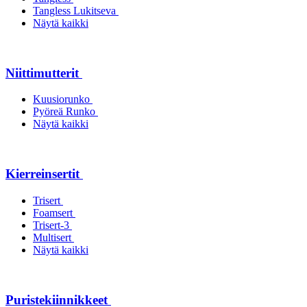
Tangless Lukitseva
Näytä kaikki
Niittimutterit
Kuusiorunko
Pyöreä Runko
Näytä kaikki
Kierreinsertit
Trisert
Foamsert
Trisert-3
Multisert
Näytä kaikki
Puristekiinnikkeet