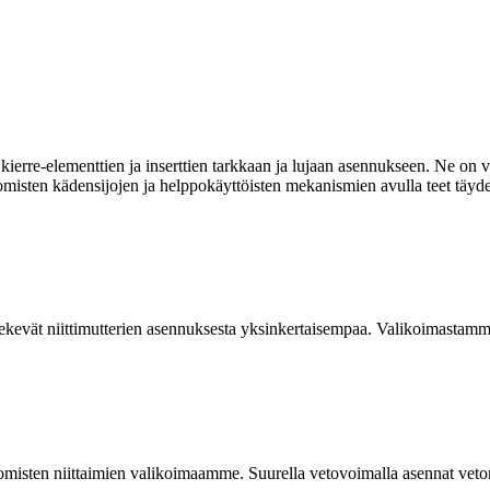
ierre-elementtien ja inserttien tarkkaan ja lujaan asennukseen. Ne on va
omisten kädensijojen ja helppokäyttöisten mekanismien avulla teet täyde
kevät niittimutterien asennuksesta yksinkertaisempaa. Valikoimastamme
isten niittaimien valikoimaamme. Suurella vetovoimalla asennat vetoniit