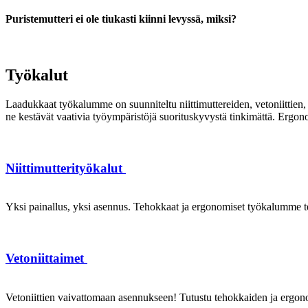
Puristemutteri ei ole tiukasti kiinni levyssä, miksi?
Työkalut
Laadukkaat työkalumme on suunniteltu niittimuttereiden, vetoniittien, k
ne kestävät vaativia työympäristöjä suorituskyvystä tinkimättä. Ergon
Niittimutterityökalut
Yksi painallus, yksi asennus. Tehokkaat ja ergonomiset työkalumme te
Vetoniittaimet
Vetoniittien vaivattomaan asennukseen! Tutustu tehokkaiden ja ergonom