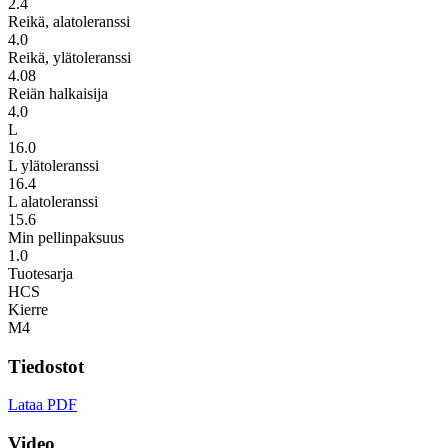
2.4
Reikä, alatoleranssi
4.0
Reikä, ylätoleranssi
4.08
Reiän halkaisija
4.0
L
16.0
L ylätoleranssi
16.4
L alatoleranssi
15.6
Min pellinpaksuus
1.0
Tuotesarja
HCS
Kierre
M4
Tiedostot
Lataa PDF
Video