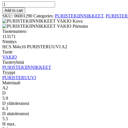
PURISTERUUVI
VAKIO
Add to cart
HCS
SKU:
06001290
Categories:
PURISTEKIINNIKKEET
,
PURISTE
M4x16
PURISTERUUVI
A2
Tuotenumero
quantity
113171
Nimitys
HCS M4x16 PURISTERUUVI A2
Tuote
VAKIO
Tuoteryhmä
PURISTEKIINNIKKEET
Tyyppi
PURISTERUUVI
Materiaali
A2
D
5.9
D ylätoleranssi
6.3
D alatoleranssi
5.5
H max.