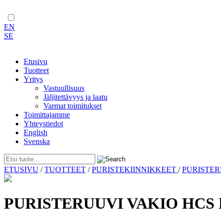
EN
SE
Etusivu
Tuotteet
Yritys
Vastuullisuus
Jäljitettävyys ja laatu
Varmat toimitukset
Toimittajamme
Yhteystiedot
English
Svenska
Skip
ETUSIVU
/
TUOTTEET
/
PURISTEKIINNIKKEET
/
PURISTE
to
content
PURISTERUUVI VAKIO HCS 