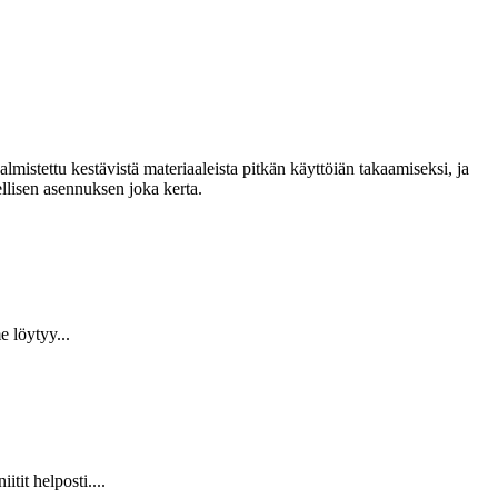
lmistettu kestävistä materiaaleista pitkän käyttöiän takaamiseksi, ja
llisen asennuksen joka kerta.
 löytyy...
it helposti....