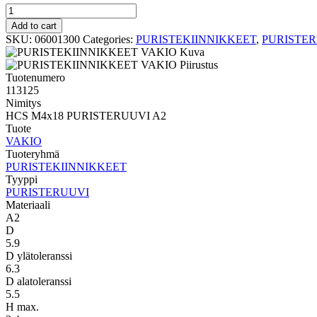
PURISTERUUVI
VAKIO
Add to cart
HCS
SKU:
06001300
Categories:
PURISTEKIINNIKKEET
,
PURISTE
M4x18
PURISTERUUVI
A2
Tuotenumero
quantity
113125
Nimitys
HCS M4x18 PURISTERUUVI A2
Tuote
VAKIO
Tuoteryhmä
PURISTEKIINNIKKEET
Tyyppi
PURISTERUUVI
Materiaali
A2
D
5.9
D ylätoleranssi
6.3
D alatoleranssi
5.5
H max.