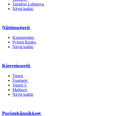
Tangless Lukitseva
Näytä kaikki
Niittimutterit
Kuusiorunko
Pyöreä Runko
Näytä kaikki
Kierreinsertit
Trisert
Foamsert
Trisert-3
Multisert
Näytä kaikki
Puristekiinnikkeet