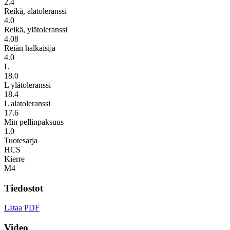
2.4
Reikä, alatoleranssi
4.0
Reikä, ylätoleranssi
4.08
Reiän halkaisija
4.0
L
18.0
L ylätoleranssi
18.4
L alatoleranssi
17.6
Min pellinpaksuus
1.0
Tuotesarja
HCS
Kierre
M4
Tiedostot
Lataa PDF
Video