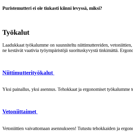
Puristemutteri ei ole tiukasti kiinni levyssä, miksi?
Työkalut
Laadukkaat työkalumme on suunniteltu niittimuttereiden, vetoniittien, k
ne kestävät vaativia työympäristöjä suorituskyvystä tinkimättä. Ergon
Niittimutterityökalut
Yksi painallus, yksi asennus. Tehokkaat ja ergonomiset työkalumme te
Vetoniittaimet
Vetoniittien vaivattomaan asennukseen! Tutustu tehokkaiden ja ergonom