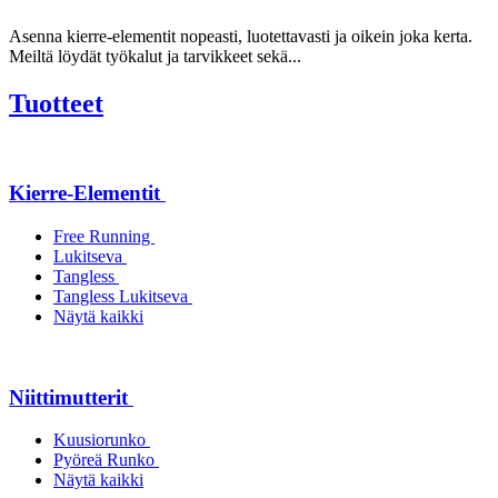
Asenna kierre-elementit nopeasti, luotettavasti ja oikein joka kerta.
Meiltä löydät työkalut ja tarvikkeet sekä...
Tuotteet
Kierre-Elementit
Free Running
Lukitseva
Tangless
Tangless Lukitseva
Näytä kaikki
Niittimutterit
Kuusiorunko
Pyöreä Runko
Näytä kaikki