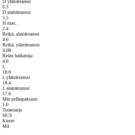
D ylätoleranssi
6.3
D alatoleranssi
5.5
H max.
2.4
Reikä, alatoleranssi
4.0
Reikä, ylätoleranssi
4.08
Reiän halkaisija
4.0
L
18.0
L ylätoleranssi
18.4
L alatoleranssi
17.6
Min pellinpaksuus
1.0
Tuotesarja
HCS
Kierre
M4