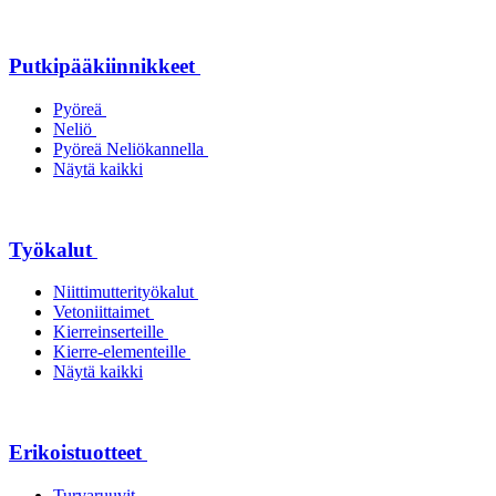
Putkipääkiinnikkeet
Pyöreä
Neliö
Pyöreä Neliökannella
Näytä kaikki
Työkalut
Niittimutterityökalut
Vetoniittaimet
Kierreinserteille
Kierre-elementeille
Näytä kaikki
Erikoistuotteet
Turvaruuvit