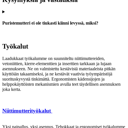
Puristemutteri ei ole tiukasti kiinni levyssä, miksi?
Työkalut
Laadukkaat työkalumme on suunniteltu niittimuttereiden,
vetoniittien, kierre-elementtien ja inserttien tarkkaan ja lujaan
asennukseen. Ne on valmistettu kestävistä materiaaleista pitkän
käyttöiän takaamiseksi, ja ne kestävät vaativia työympäristöjä
suorituskyvystä tinkimättä. Ergonomisten kädensijojen ja
helppokäyttöisten mekanismien avulla teet täydellisen asennuksen
joka kerta.
Niittimutterityökalut
Yksi painallus, yksi asennus. Tehokkaat ja ergonomiset työkalumme