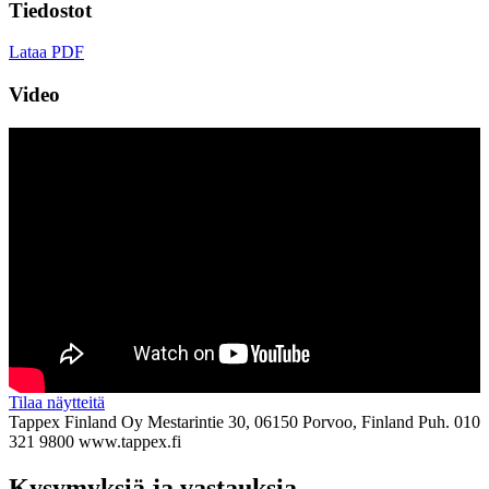
Tiedostot
Lataa PDF
Video
Tilaa näytteitä
Tappex Finland Oy
Mestarintie 30, 06150 Porvoo, Finland
Puh. 010
321 9800
www.tappex.fi
Kysymyksiä ja vastauksia