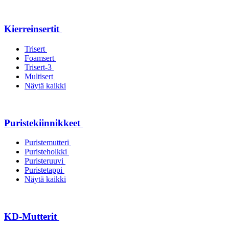
Kierreinsertit
Trisert
Foamsert
Trisert-3
Multisert
Näytä kaikki
Puristekiinnikkeet
Puristemutteri
Puristeholkki
Puristeruuvi
Puristetappi
Näytä kaikki
KD-Mutterit