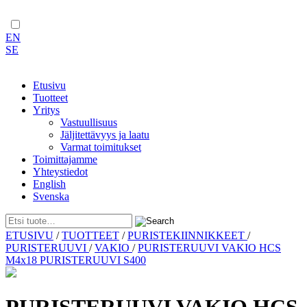
EN
SE
Etusivu
Tuotteet
Yritys
Vastuullisuus
Jäljitettävyys ja laatu
Varmat toimitukset
Toimittajamme
Yhteystiedot
English
Svenska
Skip
ETUSIVU
/
TUOTTEET
/
PURISTEKIINNIKKEET
/
to
PURISTERUUVI
/
VAKIO
/
PURISTERUUVI VAKIO HCS
content
M4x18 PURISTERUUVI S400