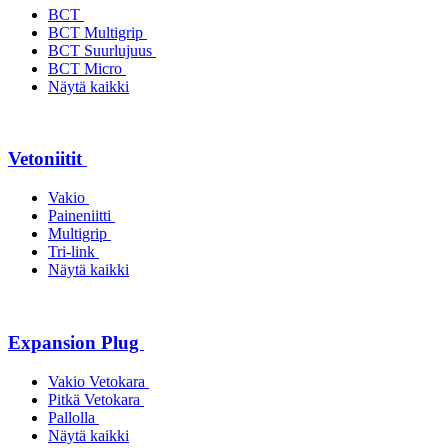
BCT
BCT Multigrip
BCT Suurlujuus
BCT Micro
Näytä kaikki
Vetoniitit
Vakio
Paineniitti
Multigrip
Tri-link
Näytä kaikki
Expansion Plug
Vakio Vetokara
Pitkä Vetokara
Pallolla
Näytä kaikki