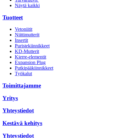
Näytä kaikki
Tuotteet
Vetoniitit
Niittimutterit
Insertit
Puristekiinnikkeet
KD-Mutterit
Kierre-elementit
Expansion Plug
Putkipääkiinnikkeet
Työkalut
Toimittajamme
Yritys
Yhteystiedot
Kestävä kehitys
Yhteystiedot