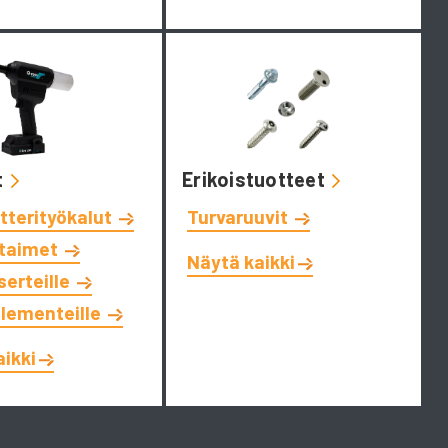
t
Erikoistuotteet
tterityökalut
Turvaruuvit
ttaimet
Näytä kaikki
serteille
elementeille
aikki