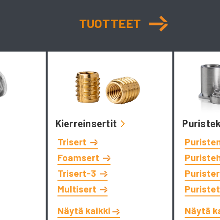
TUOTTEET
Kierreinsertit
Puriste
Trisert
Puriste
Foamsert
Puriste
Trisert-3
Puriste
Multisert
Puriste
Näytä kaikki
Näytä k