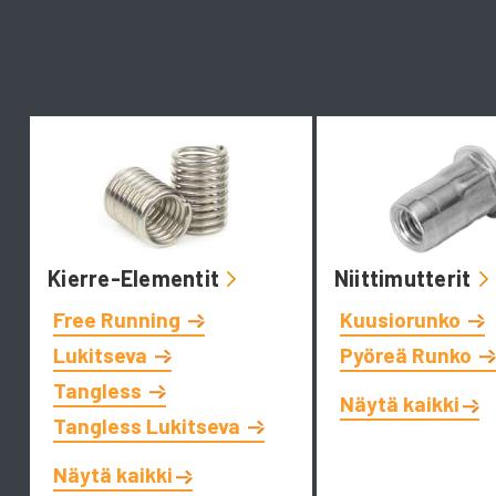
Kierre-Elementit
Niittimutterit
Free Running
Kuusiorunko
Lukitseva
Pyöreä Runko
Tangless
Näytä kaikki
Tangless Lukitseva
Näytä kaikki