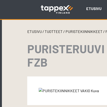
Skip
to
ETUSIVU
content
ETUSIVU
/
TUOTTEET
/
PURISTEKIINNIKKEET
/
PURISTERUUVI
FZB