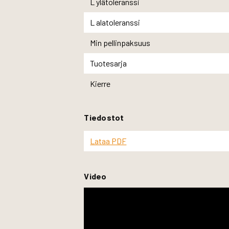
L ylätoleranssi
L alatoleranssi
Min pellinpaksuus
Tuotesarja
Kierre
Tiedostot
Lataa PDF
Video