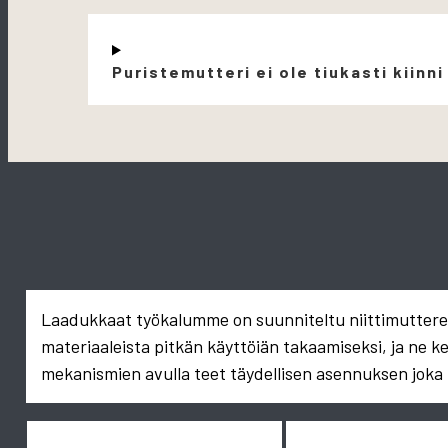
Puristemutteri ei ole tiukasti kiinni
Laadukkaat työkalumme on suunniteltu niittimuttereid
materiaaleista pitkän käyttöiän takaamiseksi, ja ne k
mekanismien avulla teet täydellisen asennuksen joka 