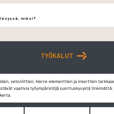
 levyssä, miksi?
TYÖKALUT
en, vetoniittien, kierre-elementtien ja inserttien tarkkaa
estävät vaativia työympäristöjä suorituskyvystä tinkimättä
kerta.