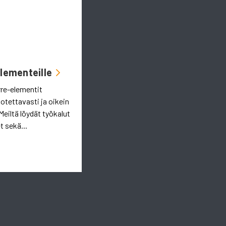
Elementeille
rre-elementit
uotettavasti ja oikein
Meiltä löydät työkalut
t sekä...