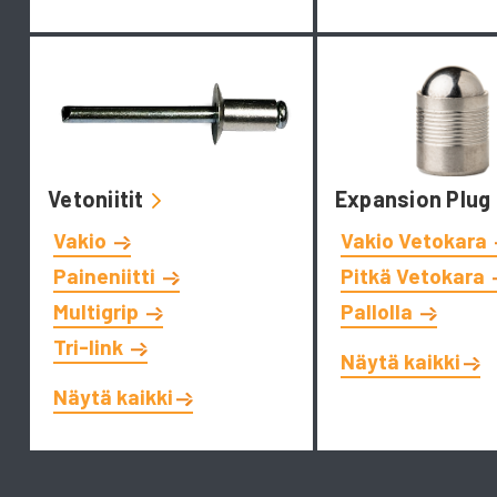
Vetoniitit
Expansion Plug
Vakio
Vakio Vetokara
Paineniitti
Pitkä Vetokara
Multigrip
Pallolla
Tri-link
Näytä kaikki
Näytä kaikki