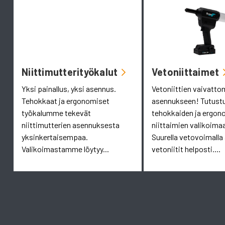
Niittimutterityökalut
Vetoniittaimet
Yksi painallus, yksi asennus.
Vetoniittien vaivatt
Tehokkaat ja ergonomiset
asennukseen! Tutust
työkalumme tekevät
tehokkaiden ja ergon
niittimutterien asennuksesta
niittaimien valikoim
yksinkertaisempaa.
Suurella vetovoimalla
Valikoimastamme löytyy...
vetoniitit helposti....