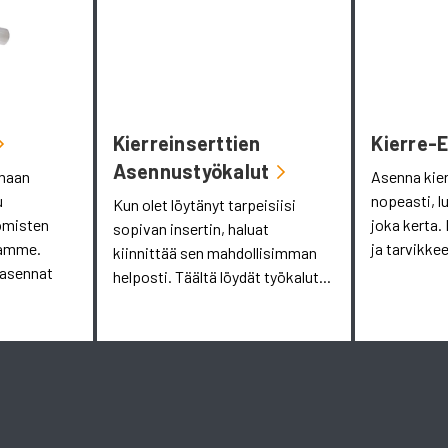
Kierreinserttien
Kierre-
Asennustyökalut
omaan
Asenna kie
u
nopeasti, l
Kun olet löytänyt tarpeisiisi
omisten
joka kerta. 
sopivan insertin, haluat
aamme.
ja tarvikkee
kiinnittää sen mahdollisimman
 asennat
helposti. Täältä löydät työkalut...