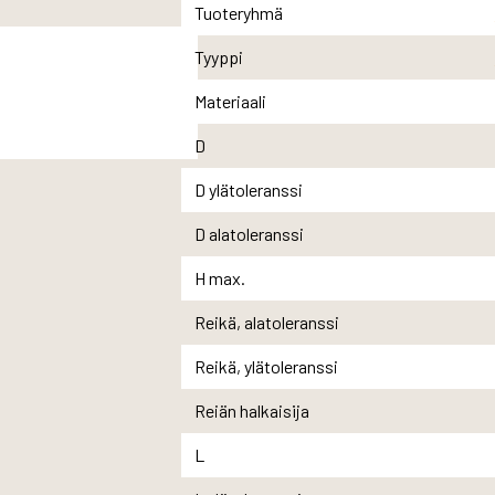
Tuoteryhmä
Tyyppi
Materiaali
D
D ylätoleranssi
D alatoleranssi
H max.
Reikä, alatoleranssi
Reikä, ylätoleranssi
Reiän halkaisija
L