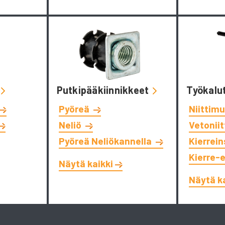
Putkipääkiinnikkeet
Työkalu
Pyöreä
Niittimu
Neliö
Vetonii
Pyöreä Neliökannella
Kierrein
Kierre-
Näytä kaikki
Näytä k