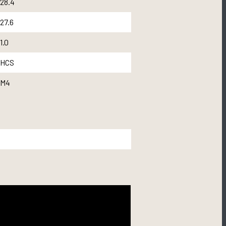
28.4
27.6
1.0
HCS
M4