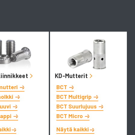
kiinnikkeet
KD-Mutterit
mutteri
BCT
holkki
BCT Multigrip
ruuvi
BCT Suurlujuus
tappi
BCT Micro
aikki
Näytä kaikki