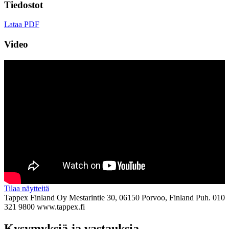
Tiedostot
Lataa PDF
Video
Tilaa näytteitä
Tappex Finland Oy
Mestarintie 30, 06150 Porvoo, Finland
Puh. 010
321 9800
www.tappex.fi
Kysymyksiä ja vastauksia