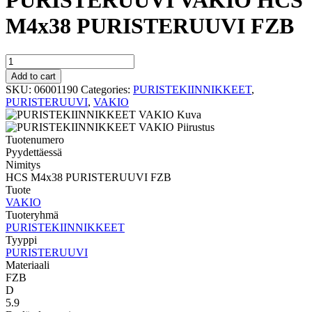
PURISTERUUVI VAKIO HCS
M4x38 PURISTERUUVI FZB
PURISTERUUVI
VAKIO
Add to cart
HCS
SKU:
06001190
Categories:
PURISTEKIINNIKKEET
,
M4x38
PURISTERUUVI
,
VAKIO
PURISTERUUVI
FZB
quantity
Tuotenumero
Pyydettäessä
Nimitys
HCS M4x38 PURISTERUUVI FZB
Tuote
VAKIO
Tuoteryhmä
PURISTEKIINNIKKEET
Tyyppi
PURISTERUUVI
Materiaali
FZB
D
5.9