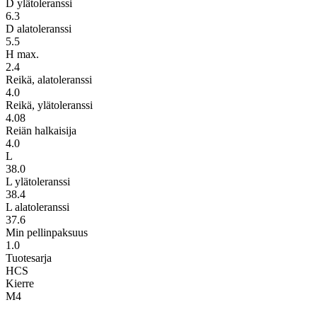
D ylätoleranssi
6.3
D alatoleranssi
5.5
H max.
2.4
Reikä, alatoleranssi
4.0
Reikä, ylätoleranssi
4.08
Reiän halkaisija
4.0
L
38.0
L ylätoleranssi
38.4
L alatoleranssi
37.6
Min pellinpaksuus
1.0
Tuotesarja
HCS
Kierre
M4