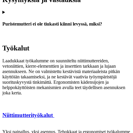
Puristemutteri ei ole tiukasti kiinni levyssä, miksi?
Työkalut
Laadukkaat työkalumme on suunniteltu niittimuttereiden,
vetoniittien, kierre-elementtien ja inserttien tarkkaan ja lujaan
asennukseen. Ne on valmistettu kestävistä materiaaleista pitkän
käyttöiän takaamiseksi, ja ne kestävät vaativia työympäristöjä
suorituskyvystä tinkimättä. Ergonomisten kädensijojen ja
helppokäyttöisten mekanismien avulla teet täydellisen asennuksen
joka kerta.
Niittimutterityökalut
Yksi painallus, yksi asennus. Tehokkaat ja ergonomiset työkalumme