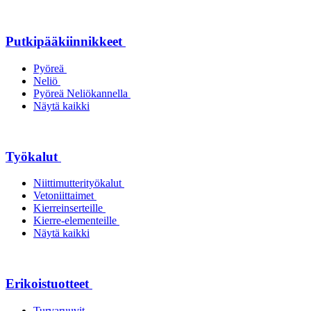
Putkipääkiinnikkeet
Pyöreä
Neliö
Pyöreä Neliökannella
Näytä kaikki
Työkalut
Niittimutterityökalut
Vetoniittaimet
Kierreinserteille
Kierre-elementeille
Näytä kaikki
Erikoistuotteet
Turvaruuvit