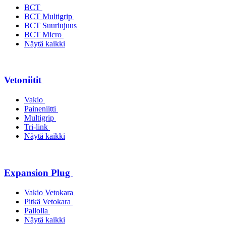
BCT
BCT Multigrip
BCT Suurlujuus
BCT Micro
Näytä kaikki
Vetoniitit
Vakio
Paineniitti
Multigrip
Tri-link
Näytä kaikki
Expansion Plug
Vakio Vetokara
Pitkä Vetokara
Pallolla
Näytä kaikki