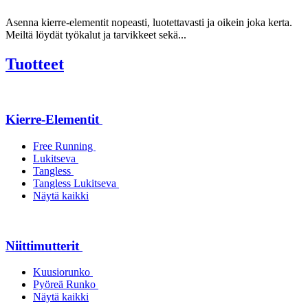
Asenna kierre-elementit nopeasti, luotettavasti ja oikein joka kerta.
Meiltä löydät työkalut ja tarvikkeet sekä...
Tuotteet
Kierre-Elementit
Free Running
Lukitseva
Tangless
Tangless Lukitseva
Näytä kaikki
Niittimutterit
Kuusiorunko
Pyöreä Runko
Näytä kaikki