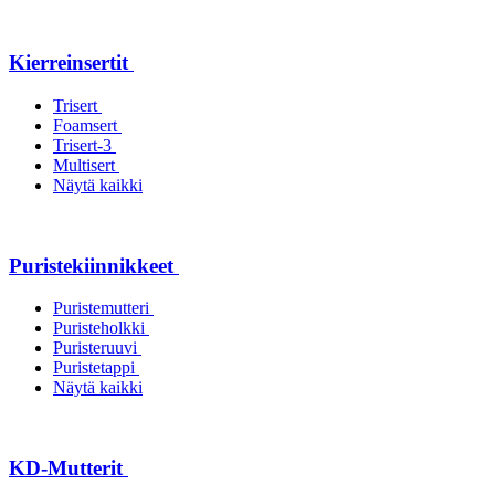
Kierreinsertit
Trisert
Foamsert
Trisert-3
Multisert
Näytä kaikki
Puristekiinnikkeet
Puristemutteri
Puristeholkki
Puristeruuvi
Puristetappi
Näytä kaikki
KD-Mutterit