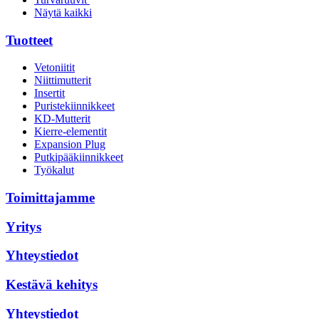
Näytä kaikki
Tuotteet
Vetoniitit
Niittimutterit
Insertit
Puristekiinnikkeet
KD-Mutterit
Kierre-elementit
Expansion Plug
Putkipääkiinnikkeet
Työkalut
Toimittajamme
Yritys
Yhteystiedot
Kestävä kehitys
Yhteystiedot