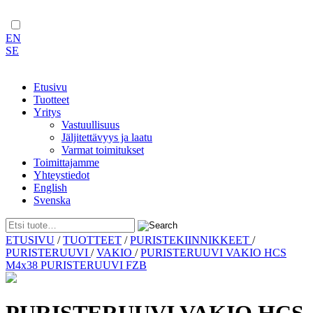
EN
SE
Etusivu
Tuotteet
Yritys
Vastuullisuus
Jäljitettävyys ja laatu
Varmat toimitukset
Toimittajamme
Yhteystiedot
English
Svenska
Skip
ETUSIVU
/
TUOTTEET
/
PURISTEKIINNIKKEET
/
to
PURISTERUUVI
/
VAKIO
/
PURISTERUUVI VAKIO HCS
content
M4x38 PURISTERUUVI FZB