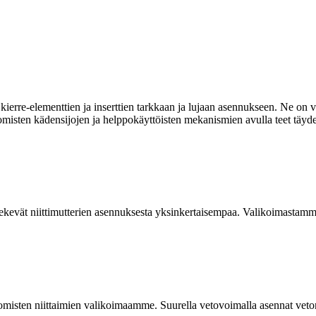
ierre-elementtien ja inserttien tarkkaan ja lujaan asennukseen. Ne on va
omisten kädensijojen ja helppokäyttöisten mekanismien avulla teet täyde
kevät niittimutterien asennuksesta yksinkertaisempaa. Valikoimastamme
isten niittaimien valikoimaamme. Suurella vetovoimalla asennat vetoniit