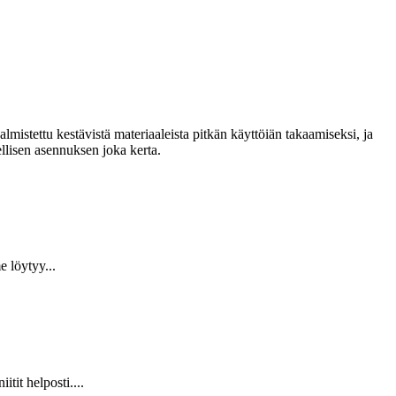
lmistettu kestävistä materiaaleista pitkän käyttöiän takaamiseksi, ja
llisen asennuksen joka kerta.
 löytyy...
it helposti....