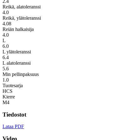
2.4
Reikä, alatoleranssi
4.0
Reikä, ylätoleranssi
4.08
Reiän halkaisija
4.0
L
6.0
L ylätoleranssi
6.4
L alatoleranssi
5.6
Min pellinpaksuus
1.0
Tuotesarja
HCS
Kierre
M4
Tiedostot
Lataa PDF
Video