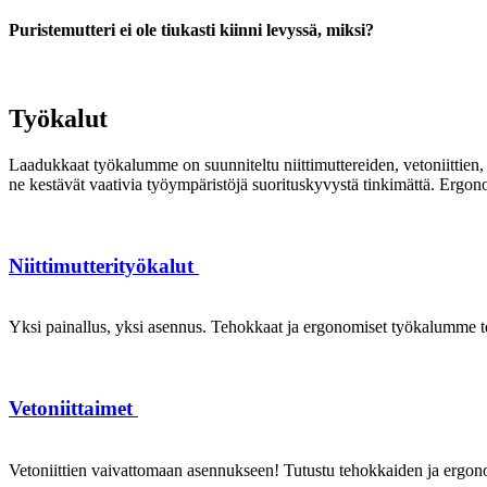
Puristemutteri ei ole tiukasti kiinni levyssä, miksi?
Työkalut
Laadukkaat työkalumme on suunniteltu niittimuttereiden, vetoniittien, k
ne kestävät vaativia työympäristöjä suorituskyvystä tinkimättä. Ergon
Niittimutterityökalut
Yksi painallus, yksi asennus. Tehokkaat ja ergonomiset työkalumme te
Vetoniittaimet
Vetoniittien vaivattomaan asennukseen! Tutustu tehokkaiden ja ergonom