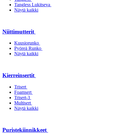
Tangless Lukitseva
Näytä kaikki
Niittimutterit
Kuusiorunko
Pyöreä Runko
Näytä kaikki
Kierreinsertit
Trisert
Foamsert
Trisert-3
Multisert
Näytä kaikki
Puristekiinnikkeet