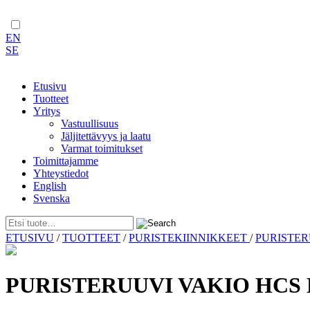
EN
SE
Etusivu
Tuotteet
Yritys
Vastuullisuus
Jäljitettävyys ja laatu
Varmat toimitukset
Toimittajamme
Yhteystiedot
English
Svenska
Skip
ETUSIVU
/
TUOTTEET
/
PURISTEKIINNIKKEET
/
PURISTE
to
content
PURISTERUUVI VAKIO HCS 