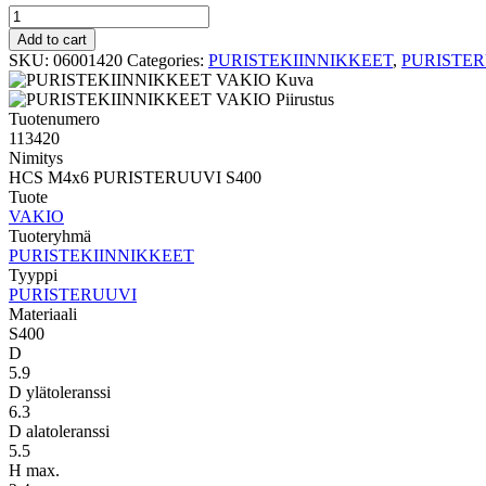
PURISTERUUVI
VAKIO
Add to cart
HCS
SKU:
06001420
Categories:
PURISTEKIINNIKKEET
,
PURISTE
M4x6
PURISTERUUVI
S400
Tuotenumero
quantity
113420
Nimitys
HCS M4x6 PURISTERUUVI S400
Tuote
VAKIO
Tuoteryhmä
PURISTEKIINNIKKEET
Tyyppi
PURISTERUUVI
Materiaali
S400
D
5.9
D ylätoleranssi
6.3
D alatoleranssi
5.5
H max.