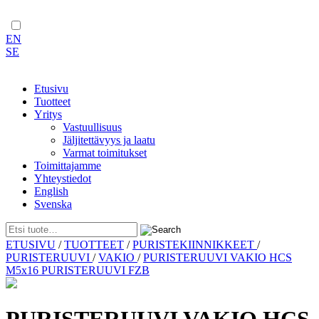
EN
SE
Etusivu
Tuotteet
Yritys
Vastuullisuus
Jäljitettävyys ja laatu
Varmat toimitukset
Toimittajamme
Yhteystiedot
English
Svenska
Skip
ETUSIVU
/
TUOTTEET
/
PURISTEKIINNIKKEET
/
to
PURISTERUUVI
/
VAKIO
/
PURISTERUUVI VAKIO HCS
content
M5x16 PURISTERUUVI FZB