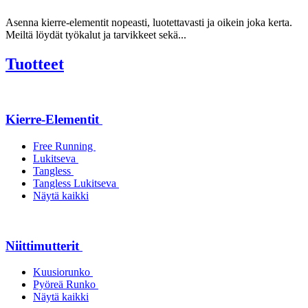
Asenna kierre-elementit nopeasti, luotettavasti ja oikein joka kerta.
Meiltä löydät työkalut ja tarvikkeet sekä...
Tuotteet
Kierre-Elementit
Free Running
Lukitseva
Tangless
Tangless Lukitseva
Näytä kaikki
Niittimutterit
Kuusiorunko
Pyöreä Runko
Näytä kaikki