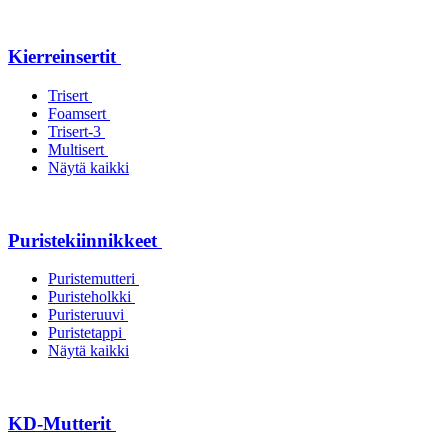
Kierreinsertit
Trisert
Foamsert
Trisert-3
Multisert
Näytä kaikki
Puristekiinnikkeet
Puristemutteri
Puristeholkki
Puristeruuvi
Puristetappi
Näytä kaikki
KD-Mutterit