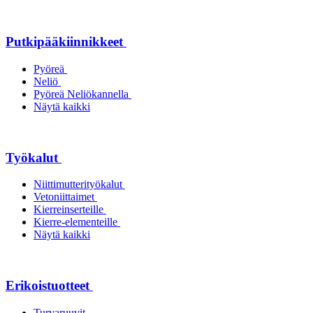
Putkipääkiinnikkeet
Pyöreä
Neliö
Pyöreä Neliökannella
Näytä kaikki
Työkalut
Niittimutterityökalut
Vetoniittaimet
Kierreinserteille
Kierre-elementeille
Näytä kaikki
Erikoistuotteet
Turvaruuvit