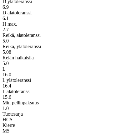
D ylätoleranssi
6.9
D alatoleranssi
6.1
H max.
2.7
Reikä, alatoleranssi
5.0
Reikä, ylätoleranssi
5.08
Reiän halkaisija
5.0
L
16.0
L ylätoleranssi
16.4
L alatoleranssi
15.6
Min pellinpaksuus
1.0
Tuotesarja
HCS
Kierre
M5