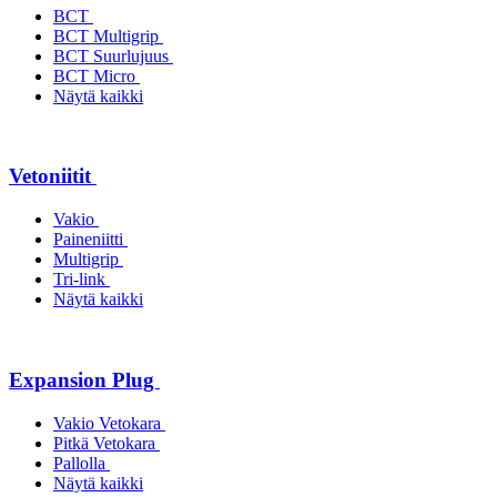
BCT
BCT Multigrip
BCT Suurlujuus
BCT Micro
Näytä kaikki
Vetoniitit
Vakio
Paineniitti
Multigrip
Tri-link
Näytä kaikki
Expansion Plug
Vakio Vetokara
Pitkä Vetokara
Pallolla
Näytä kaikki