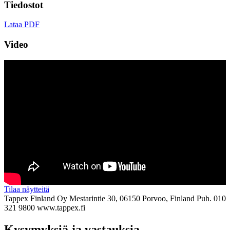
Tiedostot
Lataa PDF
Video
Tilaa näytteitä
Tappex Finland Oy
Mestarintie 30, 06150 Porvoo, Finland
Puh. 010
321 9800
www.tappex.fi
Kysymyksiä ja vastauksia