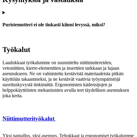
Puristemutteri ei ole tiukasti kiinni levyssä, miksi?
Työkalut
Laadukkaat työkalumme on suunniteltu niittimuttereiden,
vetoniittien, kierre-elementtien ja inserttien tarkkaan ja lujaan
asennukseen. Ne on valmistettu kestävistä materiaaleista pitkän
käyttöiän takaamiseksi, ja ne kestävät vaativia työympäristöjä
suorituskyvystä tinkimättä. Ergonomisten kädensijojen ja
helppokäyttöisten mekanismien avulla teet täydellisen asennuksen
joka kerta.
Niittimutterityökalut
Yksi painallus, yksi asennus. Tehokkaat ja ergonomiset työkalumme