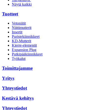
Näytä kaikki
Tuotteet
Vetoniitit
Niittimutterit
Insertit
Puristekiinnikkeet
KD-Mutterit
Kierre-elementit
Expansion Plug
Putkipääkiinnikkeet
Työkalut
Toimittajamme
Yritys
Yhteystiedot
Kestävä kehitys
Yhteystiedot