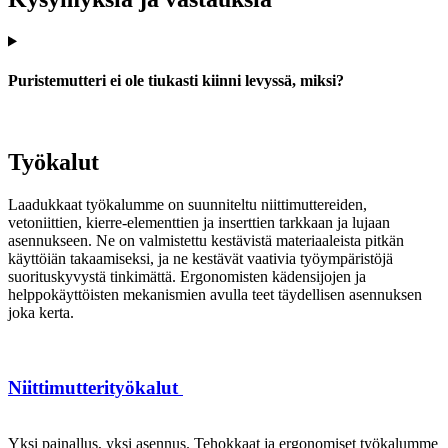
Puristemutteri ei ole tiukasti kiinni levyssä, miksi?
Työkalut
Laadukkaat työkalumme on suunniteltu niittimuttereiden,
vetoniittien, kierre-elementtien ja inserttien tarkkaan ja lujaan
asennukseen. Ne on valmistettu kestävistä materiaaleista pitkän
käyttöiän takaamiseksi, ja ne kestävät vaativia työympäristöjä
suorituskyvystä tinkimättä. Ergonomisten kädensijojen ja
helppokäyttöisten mekanismien avulla teet täydellisen asennuksen
joka kerta.
Niittimutterityökalut
Yksi painallus, yksi asennus. Tehokkaat ja ergonomiset työkalumme