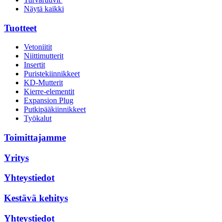
Näytä kaikki
Tuotteet
Vetoniitit
Niittimutterit
Insertit
Puristekiinnikkeet
KD-Mutterit
Kierre-elementit
Expansion Plug
Putkipääkiinnikkeet
Työkalut
Toimittajamme
Yritys
Yhteystiedot
Kestävä kehitys
Yhteystiedot