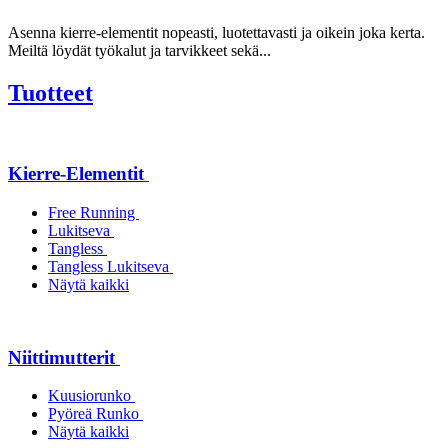
Asenna kierre-elementit nopeasti, luotettavasti ja oikein joka kerta.
Meiltä löydät työkalut ja tarvikkeet sekä...
Tuotteet
Kierre-Elementit
Free Running
Lukitseva
Tangless
Tangless Lukitseva
Näytä kaikki
Niittimutterit
Kuusiorunko
Pyöreä Runko
Näytä kaikki