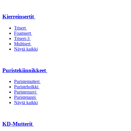
Kierreinsertit
Trisert
Foamsert
Trisert-3
Multisert
Näytä kaikki
Puristekiinnikkeet
Puristemutteri
Puristeholkki
Puristeruuvi
Puristetappi
Näytä kaikki
KD-Mutterit