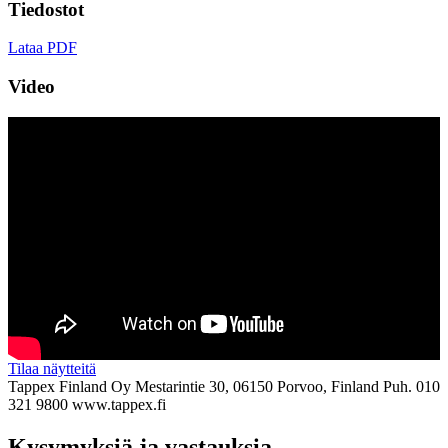
Tiedostot
Lataa PDF
Video
Tilaa näytteitä
Tappex Finland Oy
Mestarintie 30, 06150 Porvoo, Finland
Puh. 010
321 9800
www.tappex.fi
Kysymyksiä ja vastauksia