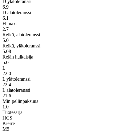
D ylätoleranssi
6.9
D alatoleranssi
6.1
H max.
2.7
Reikä, alatoleranssi
5.0
Reikä, ylätoleranssi
5.08
Reiän halkaisija
5.0
L
22.0
L ylätoleranssi
22.4
L alatoleranssi
21.6
Min pellinpaksuus
1.0
Tuotesarja
HCS
Kierre
M5