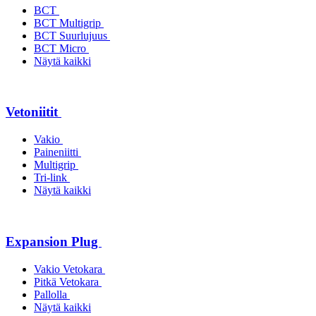
BCT
BCT Multigrip
BCT Suurlujuus
BCT Micro
Näytä kaikki
Vetoniitit
Vakio
Paineniitti
Multigrip
Tri-link
Näytä kaikki
Expansion Plug
Vakio Vetokara
Pitkä Vetokara
Pallolla
Näytä kaikki