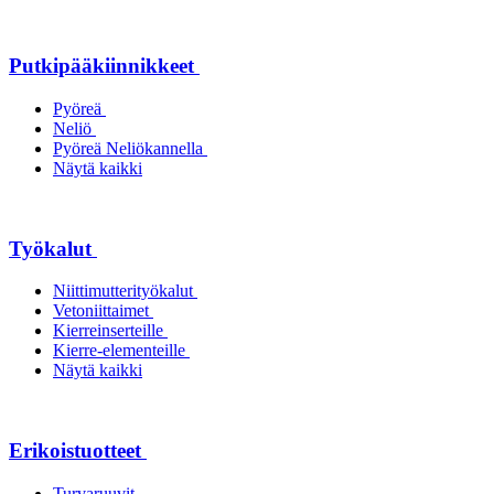
Putkipääkiinnikkeet
Pyöreä
Neliö
Pyöreä Neliökannella
Näytä kaikki
Työkalut
Niittimutterityökalut
Vetoniittaimet
Kierreinserteille
Kierre-elementeille
Näytä kaikki
Erikoistuotteet
Turvaruuvit