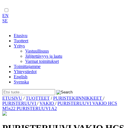
EN
SE
Etusivu
Tuotteet
Yritys
Vastuullisuus
Jäljitettävyys ja laatu
Varmat toimitukset
Toimittajamme
Yhteystiedot
English
Svenska
Skip
ETUSIVU
/
TUOTTEET
/
PURISTEKIINNIKKEET
/
to
PURISTERUUVI
/
VAKIO
/
PURISTERUUVI VAKIO HCS
content
M5x22 PURISTERUUVI A2