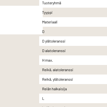
Tuoteryhmä
Tyyppi
Materiaali
D
D ylätoleranssi
D alatoleranssi
H max.
Reikä, alatoleranssi
Reikä, ylätoleranssi
Reiän halkaisija
L