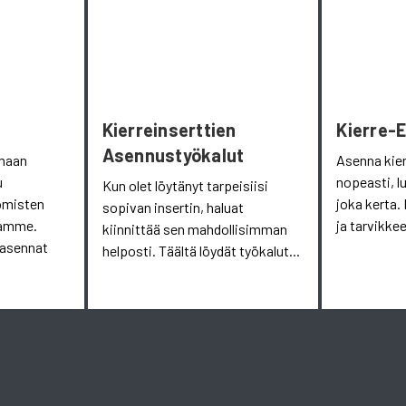
Kierreinserttien
Kierre-
Asennustyökalut
omaan
Asenna kie
u
nopeasti, l
Kun olet löytänyt tarpeisiisi
omisten
joka kerta. 
sopivan insertin, haluat
aamme.
ja tarvikkee
kiinnittää sen mahdollisimman
 asennat
helposti. Täältä löydät työkalut...