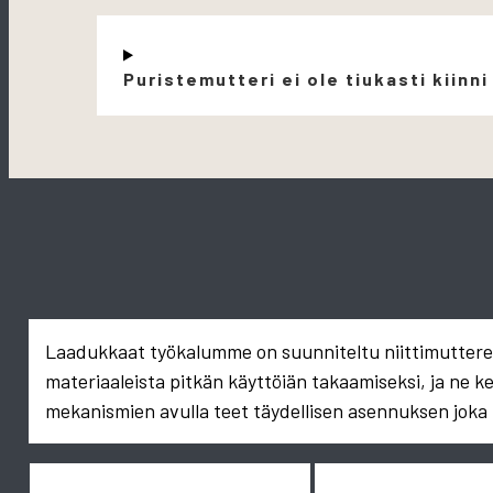
Puristemutteri ei ole tiukasti kiinni
Laadukkaat työkalumme on suunniteltu niittimuttereid
materiaaleista pitkän käyttöiän takaamiseksi, ja ne k
mekanismien avulla teet täydellisen asennuksen joka 