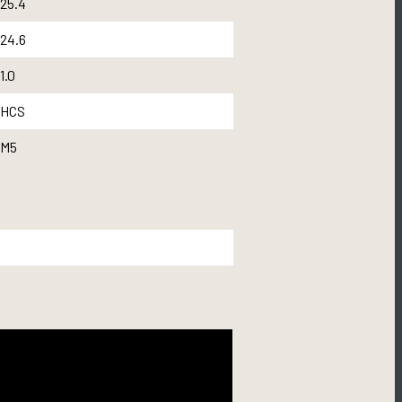
25.4
24.6
1.0
HCS
M5