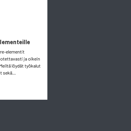
Elementeille
rre-elementit
uotettavasti ja oikein
Meiltä löydät työkalut
t sekä...