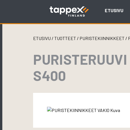
Skip
to
ETUSIVU
content
ETUSIVU
/
TUOTTEET
/
PURISTEKIINNIKKEET
/
PURISTERUUVI 
S400