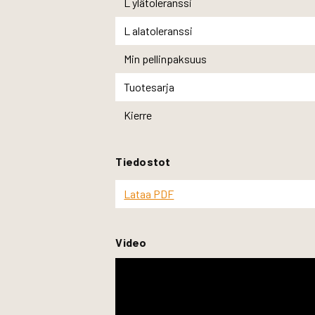
L ylätoleranssi
L alatoleranssi
Min pellinpaksuus
Tuotesarja
Kierre
Tiedostot
Lataa PDF
Video