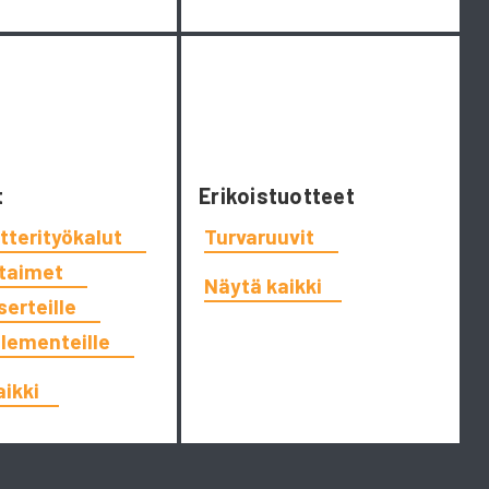
t
Erikoistuotteet
tterityökalut
Turvaruuvit
ttaimet
Näytä kaikki
serteille
elementeille
aikki