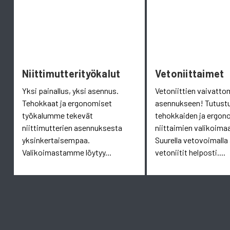
Niittimutterityökalut
Vetoniittaimet
Yksi painallus, yksi asennus.
Vetoniittien vaivatt
Tehokkaat ja ergonomiset
asennukseen! Tutust
työkalumme tekevät
tehokkaiden ja ergon
niittimutterien asennuksesta
niittaimien valikoim
yksinkertaisempaa.
Suurella vetovoimalla
Valikoimastamme löytyy...
vetoniitit helposti....