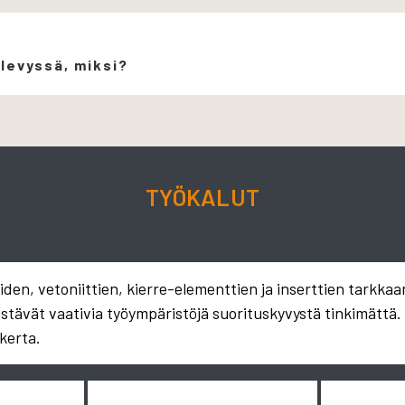
 levyssä, miksi?
TYÖKALUT
en, vetoniittien, kierre-elementtien ja inserttien tarkkaa
estävät vaativia työympäristöjä suorituskyvystä tinkimättä
kerta.