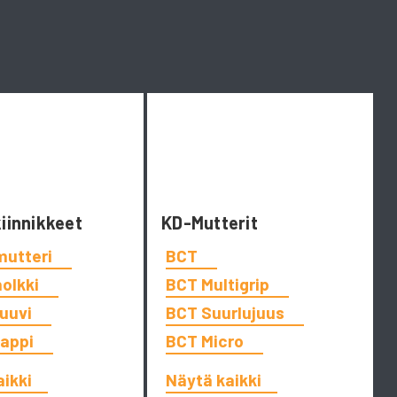
kiinnikkeet
KD-Mutterit
mutteri
BCT
holkki
BCT Multigrip
ruuvi
BCT Suurlujuus
tappi
BCT Micro
aikki
Näytä kaikki