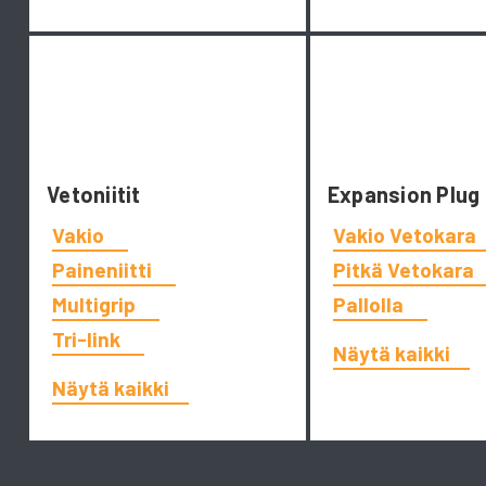
Vetoniitit
Expansion Plug
Vakio
Vakio Vetokara
Paineniitti
Pitkä Vetokara
Multigrip
Pallolla
Tri-link
Näytä kaikki
Näytä kaikki