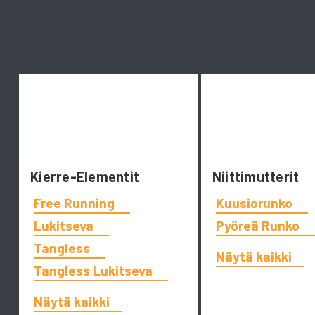
Kierre-Elementit
Niittimutterit
Free Running
Kuusiorunko
Lukitseva
Pyöreä Runko
Tangless
Näytä kaikki
Tangless Lukitseva
Näytä kaikki