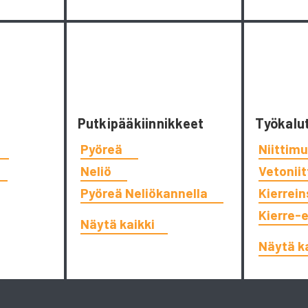
Putkipääkiinnikkeet
Työkalu
Pyöreä
Niittimu
Neliö
Vetonii
Pyöreä Neliökannella
Kierrein
Kierre-
Näytä kaikki
Näytä k