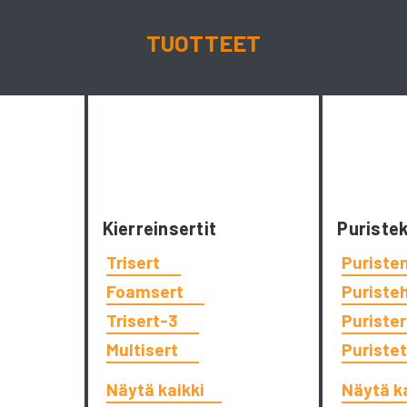
TUOTTEET
Kierreinsertit
Puriste
Trisert
Puriste
Foamsert
Puriste
Trisert-3
Puriste
Multisert
Puriste
Näytä kaikki
Näytä k