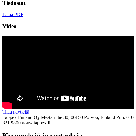
Tiedostot
Lataa PDF
Video
Tilaa näytteitä
Tappex Finland Oy
Mestarintie 30, 06150 Porvoo, Finland
Puh. 010
321 9800
www.tappex.fi
Kysymyksiä ja vastauksia