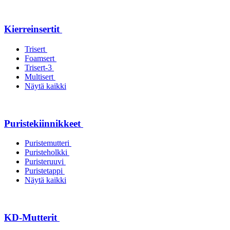
Kierreinsertit
Trisert
Foamsert
Trisert-3
Multisert
Näytä kaikki
Puristekiinnikkeet
Puristemutteri
Puristeholkki
Puristeruuvi
Puristetappi
Näytä kaikki
KD-Mutterit