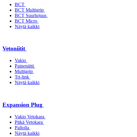
BCT
BCT Multigrip
BCT Suurlujuus
BCT Micro
Näytä kaikki
Vetoniitit
Vakio
Paineniitti
Multigrip
Tri-link
Näytä kaikki
Expansion Plug
Vakio Vetokara
Pitkä Vetokara
Pallolla
Näytä kaikki