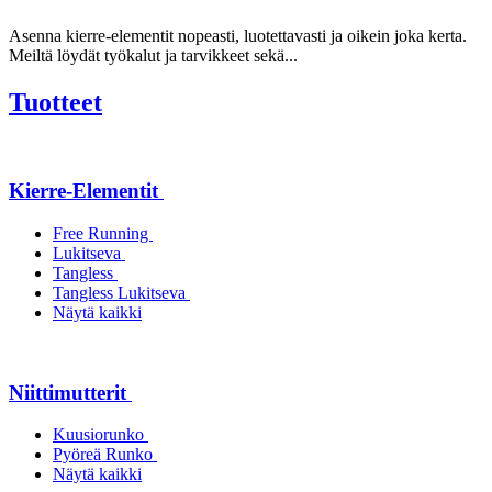
Asenna kierre-elementit nopeasti, luotettavasti ja oikein joka kerta.
Meiltä löydät työkalut ja tarvikkeet sekä...
Tuotteet
Kierre-Elementit
Free Running
Lukitseva
Tangless
Tangless Lukitseva
Näytä kaikki
Niittimutterit
Kuusiorunko
Pyöreä Runko
Näytä kaikki