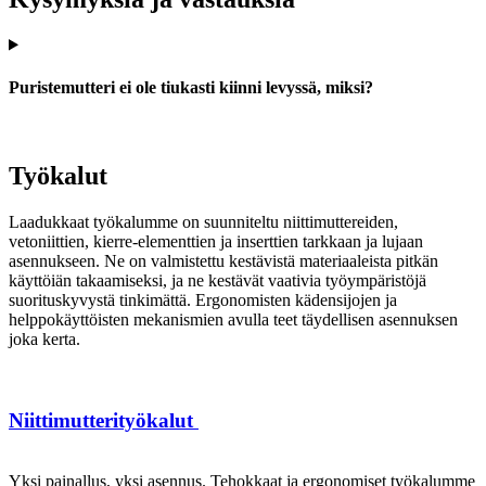
Puristemutteri ei ole tiukasti kiinni levyssä, miksi?
Työkalut
Laadukkaat työkalumme on suunniteltu niittimuttereiden,
vetoniittien, kierre-elementtien ja inserttien tarkkaan ja lujaan
asennukseen. Ne on valmistettu kestävistä materiaaleista pitkän
käyttöiän takaamiseksi, ja ne kestävät vaativia työympäristöjä
suorituskyvystä tinkimättä. Ergonomisten kädensijojen ja
helppokäyttöisten mekanismien avulla teet täydellisen asennuksen
joka kerta.
Niittimutterityökalut
Yksi painallus, yksi asennus. Tehokkaat ja ergonomiset työkalumme