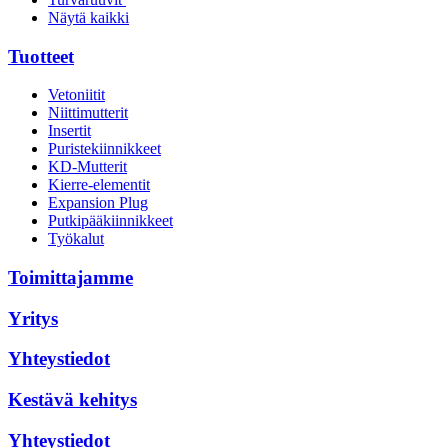
Näytä kaikki
Tuotteet
Vetoniitit
Niittimutterit
Insertit
Puristekiinnikkeet
KD-Mutterit
Kierre-elementit
Expansion Plug
Putkipääkiinnikkeet
Työkalut
Toimittajamme
Yritys
Yhteystiedot
Kestävä kehitys
Yhteystiedot