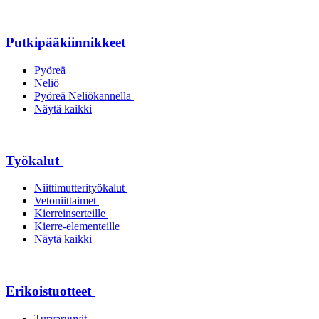
Putkipääkiinnikkeet
Pyöreä
Neliö
Pyöreä Neliökannella
Näytä kaikki
Työkalut
Niittimutterityökalut
Vetoniittaimet
Kierreinserteille
Kierre-elementeille
Näytä kaikki
Erikoistuotteet
Turvaruuvit