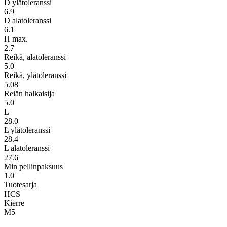
D ylätoleranssi
6.9
D alatoleranssi
6.1
H max.
2.7
Reikä, alatoleranssi
5.0
Reikä, ylätoleranssi
5.08
Reiän halkaisija
5.0
L
28.0
L ylätoleranssi
28.4
L alatoleranssi
27.6
Min pellinpaksuus
1.0
Tuotesarja
HCS
Kierre
M5