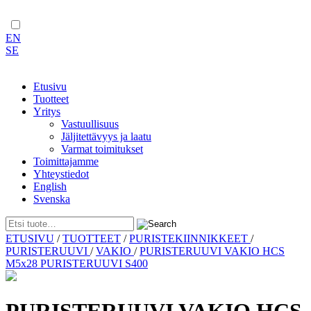
EN
SE
Etusivu
Tuotteet
Yritys
Vastuullisuus
Jäljitettävyys ja laatu
Varmat toimitukset
Toimittajamme
Yhteystiedot
English
Svenska
Skip
ETUSIVU
/
TUOTTEET
/
PURISTEKIINNIKKEET
/
to
PURISTERUUVI
/
VAKIO
/
PURISTERUUVI VAKIO HCS
content
M5x28 PURISTERUUVI S400