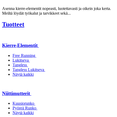
Asenna kierre-elementit nopeasti, luotettavasti ja oikein joka kerta.
Meiltä löydät työkalut ja tarvikkeet sekä...
Tuotteet
Kierre-Elementit
Free Running
Lukitseva
Tangless
Tangless Lukitseva
Näytä kaikki
Niittimutterit
Kuusiorunko
Pyöreä Runko
Näytä kaikki