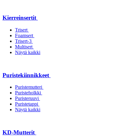
Kierreinsertit
Trisert
Foamsert
Trisert-3
Multisert
Näytä kaikki
Puristekiinnikkeet
Puristemutteri
Puristeholkki
Puristeruuvi
Puristetappi
Näytä kaikki
KD-Mutterit