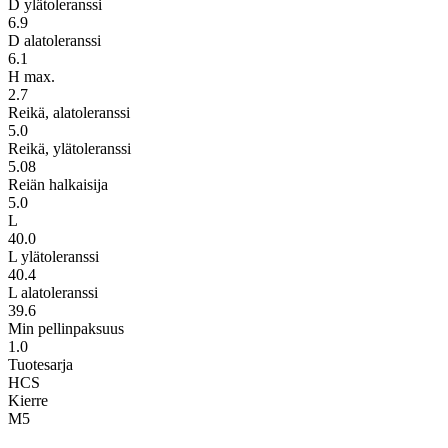
D ylätoleranssi
6.9
D alatoleranssi
6.1
H max.
2.7
Reikä, alatoleranssi
5.0
Reikä, ylätoleranssi
5.08
Reiän halkaisija
5.0
L
40.0
L ylätoleranssi
40.4
L alatoleranssi
39.6
Min pellinpaksuus
1.0
Tuotesarja
HCS
Kierre
M5