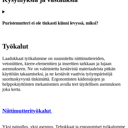
Puristemutteri ei ole tiukasti kiinni levyssä, miksi?
Työkalut
Laadukkaat työkalumme on suunniteltu niittimuttereiden,
vetoniittien, kierre-elementtien ja inserttien tarkkaan ja lujaan
asennukseen. Ne on valmistettu kestävistä materiaaleista pitkän
käyttöiän takaamiseksi, ja ne kestävät vaativia työympäristöjä
suorituskyvystä tinkimättä. Ergonomisten kädensijojen ja
helppokäyttöisten mekanismien avulla teet täydellisen asennuksen
joka kerta.
Niittimutterityökalut
Yksi painallus, yksi asennus. Tehokkaat ja ergonomiset työkalumme