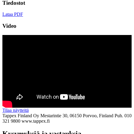
Tiedostot
Lataa PDF
Video
Tilaa näytteitä
Tappex Finland Oy
Mestarintie 30, 06150 Porvoo, Finland
Puh. 010
321 9800
www.tappex.fi
Kysymyksiä ja vastauksia