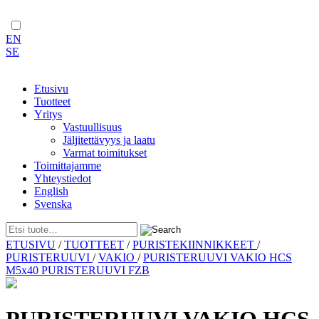
EN
SE
Etusivu
Tuotteet
Yritys
Vastuullisuus
Jäljitettävyys ja laatu
Varmat toimitukset
Toimittajamme
Yhteystiedot
English
Svenska
Skip
ETUSIVU
/
TUOTTEET
/
PURISTEKIINNIKKEET
/
to
PURISTERUUVI
/
VAKIO
/
PURISTERUUVI VAKIO HCS
content
M5x40 PURISTERUUVI FZB