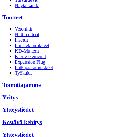
Näytä kaikki
Tuotteet
Vetoniitit
Niittimutterit
Insertit
Puristekiinnikkeet
KD-Mutterit
Kierre-elementit
Expansion Plug
Putkipääkiinnikkeet
Työkalut
Toimittajamme
Yritys
Yhteystiedot
Kestävä kehitys
Yhteystiedot