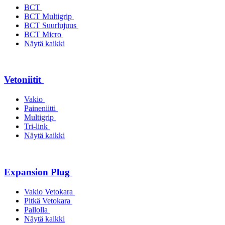
BCT
BCT Multigrip
BCT Suurlujuus
BCT Micro
Näytä kaikki
Vetoniitit
Vakio
Paineniitti
Multigrip
Tri-link
Näytä kaikki
Expansion Plug
Vakio Vetokara
Pitkä Vetokara
Pallolla
Näytä kaikki