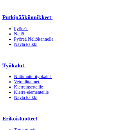
Putkipääkiinnikkeet
Pyöreä
Neliö
Pyöreä Neliökannella
Näytä kaikki
Työkalut
Niittimutterityökalut
Vetoniittaimet
Kierreinserteille
Kierre-elementeille
Näytä kaikki
Erikoistuotteet
Turvaruuvit