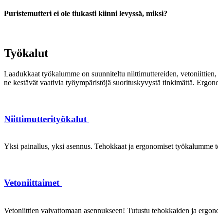
Puristemutteri ei ole tiukasti kiinni levyssä, miksi?
Työkalut
Laadukkaat työkalumme on suunniteltu niittimuttereiden, vetoniittien, k
ne kestävät vaativia työympäristöjä suorituskyvystä tinkimättä. Ergon
Niittimutterityökalut
Yksi painallus, yksi asennus. Tehokkaat ja ergonomiset työkalumme te
Vetoniittaimet
Vetoniittien vaivattomaan asennukseen! Tutustu tehokkaiden ja ergonom