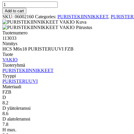
PURISTERUUVI
VAKIO
Add to cart
HCS
SKU:
06002160
Categories:
PURISTEKIINNIKKEET
,
PURISTE
M6x18
PURISTERUUVI
FZB
Tuotenumero
quantity
113033
Nimitys
HCS M6x18 PURISTERUUVI FZB
Tuote
VAKIO
Tuoteryhmä
PURISTEKIINNIKKEET
Tyyppi
PURISTERUUVI
Materiaali
FZB
D
8.2
D ylätoleranssi
8.6
D alatoleranssi
7.8
H max.