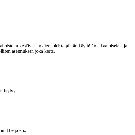
lmistettu kestävistä materiaaleista pitkän käyttöiän takaamiseksi, ja
llisen asennuksen joka kerta.
 löytyy...
it helposti....