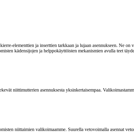
ierre-elementtien ja inserttien tarkkaan ja lujaan asennukseen. Ne on va
omisten kädensijojen ja helppokäyttöisten mekanismien avulla teet täyde
kevät niittimutterien asennuksesta yksinkertaisempaa. Valikoimastamme
isten niittaimien valikoimaamme. Suurella vetovoimalla asennat vetoniit