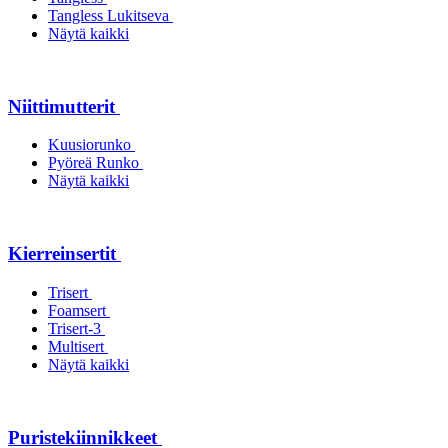
Tangless Lukitseva
Näytä kaikki
Niittimutterit
Kuusiorunko
Pyöreä Runko
Näytä kaikki
Kierreinsertit
Trisert
Foamsert
Trisert-3
Multisert
Näytä kaikki
Puristekiinnikkeet