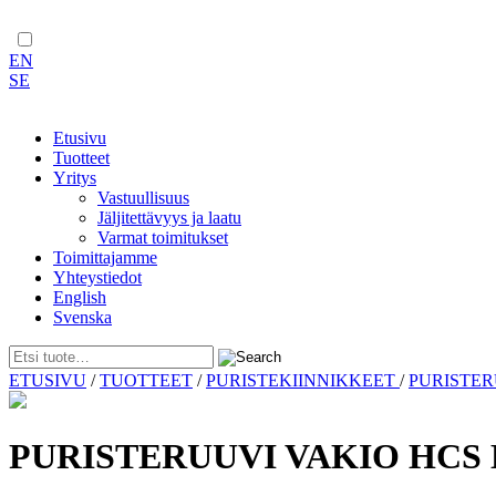
EN
SE
Etusivu
Tuotteet
Yritys
Vastuullisuus
Jäljitettävyys ja laatu
Varmat toimitukset
Toimittajamme
Yhteystiedot
English
Svenska
Skip
ETUSIVU
/
TUOTTEET
/
PURISTEKIINNIKKEET
/
PURISTE
to
content
PURISTERUUVI VAKIO HCS 