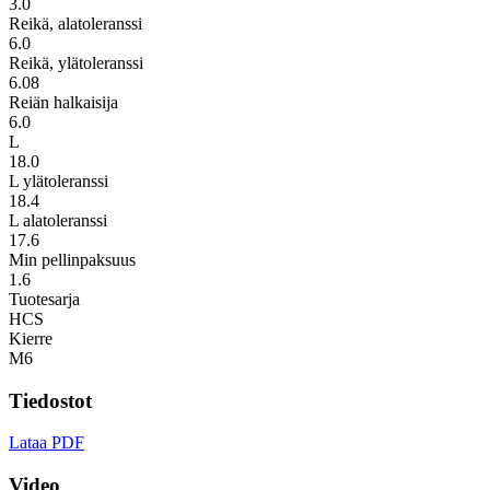
3.0
Reikä, alatoleranssi
6.0
Reikä, ylätoleranssi
6.08
Reiän halkaisija
6.0
L
18.0
L ylätoleranssi
18.4
L alatoleranssi
17.6
Min pellinpaksuus
1.6
Tuotesarja
HCS
Kierre
M6
Tiedostot
Lataa PDF
Video