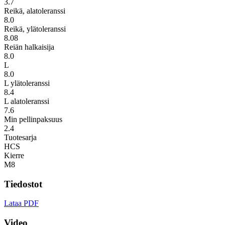
3.7
Reikä, alatoleranssi
8.0
Reikä, ylätoleranssi
8.08
Reiän halkaisija
8.0
L
8.0
L ylätoleranssi
8.4
L alatoleranssi
7.6
Min pellinpaksuus
2.4
Tuotesarja
HCS
Kierre
M8
Tiedostot
Lataa PDF
Video