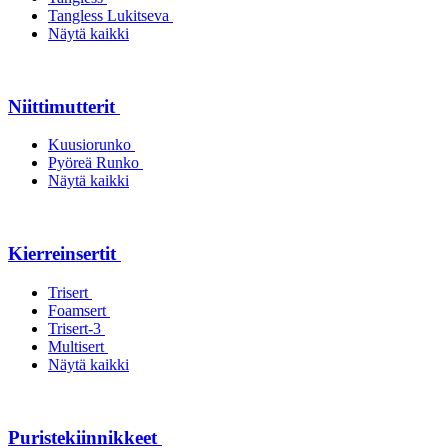
Tangless Lukitseva
Näytä kaikki
Niittimutterit
Kuusiorunko
Pyöreä Runko
Näytä kaikki
Kierreinsertit
Trisert
Foamsert
Trisert-3
Multisert
Näytä kaikki
Puristekiinnikkeet