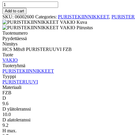
PURISTERUUVI
VAKIO
Add to cart
HCS
SKU:
06002600
Categories:
PURISTEKIINNIKKEET
,
PURISTE
M8x8
PURISTERUUVI
FZB
Tuotenumero
quantity
Pyydettäessä
Nimitys
HCS M8x8 PURISTERUUVI FZB
Tuote
VAKIO
Tuoteryhmä
PURISTEKIINNIKKEET
Tyyppi
PURISTERUUVI
Materiaali
FZB
D
9.6
D ylätoleranssi
10.0
D alatoleranssi
9.2
H max.