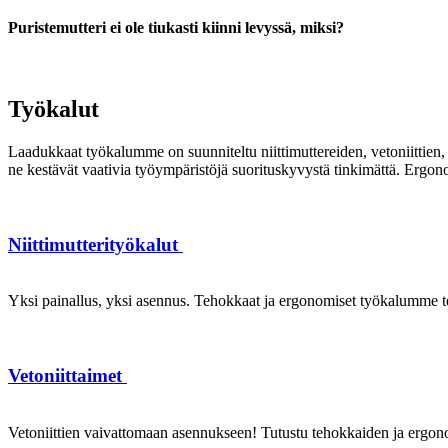
Puristemutteri ei ole tiukasti kiinni levyssä, miksi?
Työkalut
Laadukkaat työkalumme on suunniteltu niittimuttereiden, vetoniittien, k
ne kestävät vaativia työympäristöjä suorituskyvystä tinkimättä. Ergon
Niittimutterityökalut
Yksi painallus, yksi asennus. Tehokkaat ja ergonomiset työkalumme te
Vetoniittaimet
Vetoniittien vaivattomaan asennukseen! Tutustu tehokkaiden ja ergonom