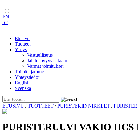
EN
SE
Etusivu
Tuotteet
Yritys
Vastuullisuus
Jäljitettävyys ja laatu
Varmat toimitukset
Toimittajamme
Yhteystiedot
English
Svenska
Skip
ETUSIVU
/
TUOTTEET
/
PURISTEKIINNIKKEET
/
PURISTE
to
content
PURISTERUUVI VAKIO HCS 