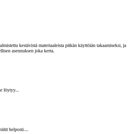
lmistettu kestävistä materiaaleista pitkän käyttöiän takaamiseksi, ja
llisen asennuksen joka kerta.
 löytyy...
it helposti....