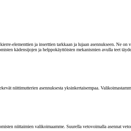
ierre-elementtien ja inserttien tarkkaan ja lujaan asennukseen. Ne on va
omisten kädensijojen ja helppokäyttöisten mekanismien avulla teet täyde
kevät niittimutterien asennuksesta yksinkertaisempaa. Valikoimastamme
isten niittaimien valikoimaamme. Suurella vetovoimalla asennat vetoniit