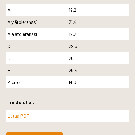
A
19.2
A ylätoleranssi
21.4
A alatoleranssi
19.2
C
22.5
D
26
E
25.4
Kierre
M10
Tiedostot
Lataa PDF