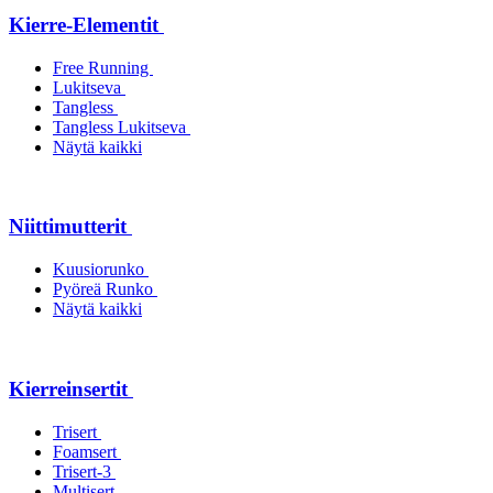
Kierre-Elementit
Free Running
Lukitseva
Tangless
Tangless Lukitseva
Näytä kaikki
Niittimutterit
Kuusiorunko
Pyöreä Runko
Näytä kaikki
Kierreinsertit
Trisert
Foamsert
Trisert-3
Multisert