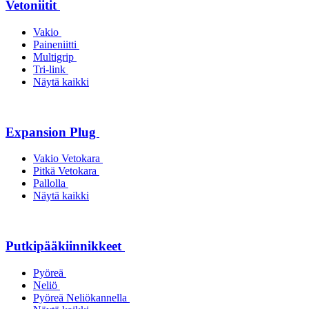
Vetoniitit
Vakio
Paineniitti
Multigrip
Tri-link
Näytä kaikki
Expansion Plug
Vakio Vetokara
Pitkä Vetokara
Pallolla
Näytä kaikki
Putkipääkiinnikkeet
Pyöreä
Neliö
Pyöreä Neliökannella