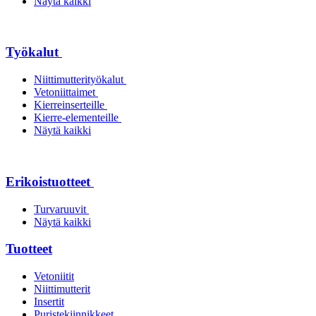
Näytä kaikki
Työkalut
Niittimutterityökalut
Vetoniittaimet
Kierreinserteille
Kierre-elementeille
Näytä kaikki
Erikoistuotteet
Turvaruuvit
Näytä kaikki
Tuotteet
Vetoniitit
Niittimutterit
Insertit
Puristekiinnikkeet