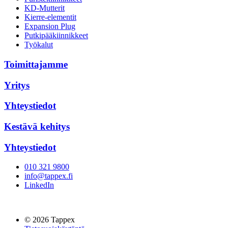
KD-Mutterit
Kierre-elementit
Expansion Plug
Putkipääkiinnikkeet
Työkalut
Toimittajamme
Yritys
Yhteystiedot
Kestävä kehitys
Yhteystiedot
010 321 9800
info@tappex.fi
LinkedIn
© 2026 Tappex