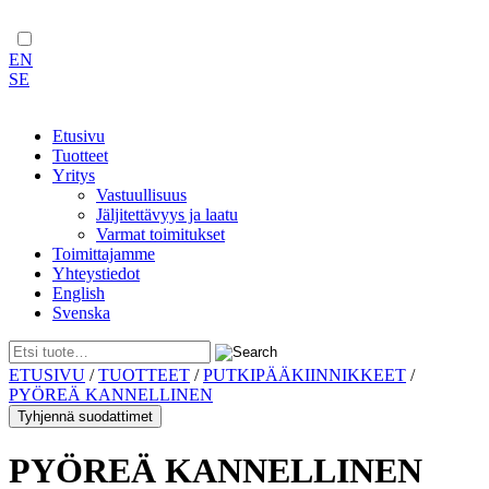
EN
SE
Etusivu
Tuotteet
Yritys
Vastuullisuus
Jäljitettävyys ja laatu
Varmat toimitukset
Toimittajamme
Yhteystiedot
English
Svenska
Skip
ETUSIVU
/
TUOTTEET
/
PUTKIPÄÄKIINNIKKEET
/
to
PYÖREÄ KANNELLINEN
content
Tyhjennä suodattimet
PYÖREÄ KANNELLINEN