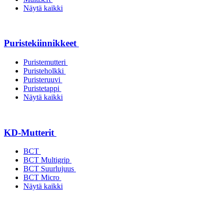
Näytä kaikki
Puristekiinnikkeet
Puristemutteri
Puristeholkki
Puristeruuvi
Puristetappi
Näytä kaikki
KD-Mutterit
BCT
BCT Multigrip
BCT Suurlujuus
BCT Micro
Näytä kaikki