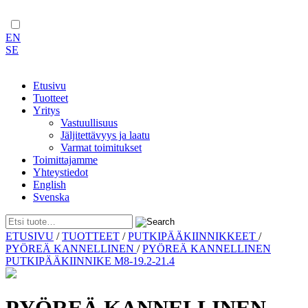
EN
SE
Etusivu
Tuotteet
Yritys
Vastuullisuus
Jäljitettävyys ja laatu
Varmat toimitukset
Toimittajamme
Yhteystiedot
English
Svenska
Skip
ETUSIVU
/
TUOTTEET
/
PUTKIPÄÄKIINNIKKEET
/
to
PYÖREÄ KANNELLINEN
/
PYÖREÄ KANNELLINEN
content
PUTKIPÄÄKIINNIKE M8-19.2-21.4