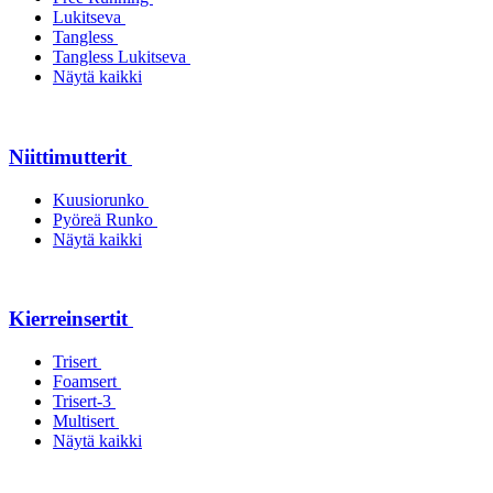
Lukitseva
Tangless
Tangless Lukitseva
Näytä kaikki
Niittimutterit
Kuusiorunko
Pyöreä Runko
Näytä kaikki
Kierreinsertit
Trisert
Foamsert
Trisert-3
Multisert
Näytä kaikki