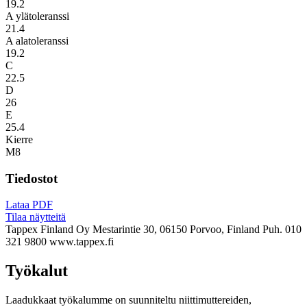
19.2
A ylätoleranssi
21.4
A alatoleranssi
19.2
C
22.5
D
26
E
25.4
Kierre
M8
Tiedostot
Lataa PDF
Tilaa näytteitä
Tappex Finland Oy
Mestarintie 30, 06150 Porvoo, Finland
Puh. 010
321 9800
www.tappex.fi
Työkalut
Laadukkaat työkalumme on suunniteltu niittimuttereiden,