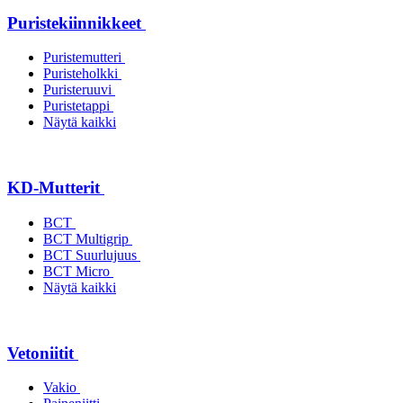
Puristekiinnikkeet
Puristemutteri
Puristeholkki
Puristeruuvi
Puristetappi
Näytä kaikki
KD-Mutterit
BCT
BCT Multigrip
BCT Suurlujuus
BCT Micro
Näytä kaikki
Vetoniitit
Vakio