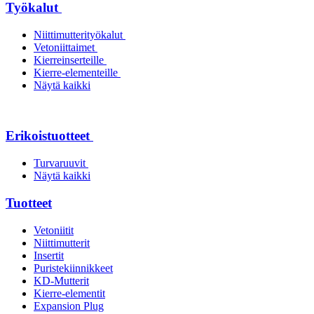
Työkalut
Niittimutterityökalut
Vetoniittaimet
Kierreinserteille
Kierre-elementeille
Näytä kaikki
Erikoistuotteet
Turvaruuvit
Näytä kaikki
Tuotteet
Vetoniitit
Niittimutterit
Insertit
Puristekiinnikkeet
KD-Mutterit
Kierre-elementit
Expansion Plug