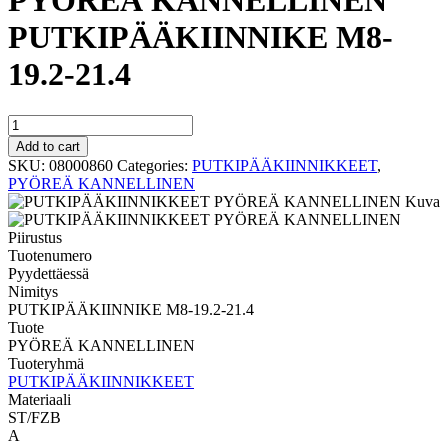
PYÖREÄ KANNELLINEN
PUTKIPÄÄKIINNIKE M8-
19.2-21.4
PYÖREÄ
KANNELLINEN
Add to cart
PUTKIPÄÄKIINNIKE
SKU:
08000860
Categories:
PUTKIPÄÄKIINNIKKEET
,
M8-
PYÖREÄ KANNELLINEN
19.2-
21.4
quantity
Tuotenumero
Pyydettäessä
Nimitys
PUTKIPÄÄKIINNIKE M8-19.2-21.4
Tuote
PYÖREÄ KANNELLINEN
Tuoteryhmä
PUTKIPÄÄKIINNIKKEET
Materiaali
ST/FZB
A