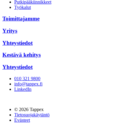
Putkipääkiinnikkeet
Työkalut
Toimittajamme
Yritys
Yhteystiedot
Kestävä kehitys
Yhteystiedot
010 321 9800
info@tappex.fi
LinkedIn
© 2026 Tappex
Tietosuojakäytäntö
Evästeet