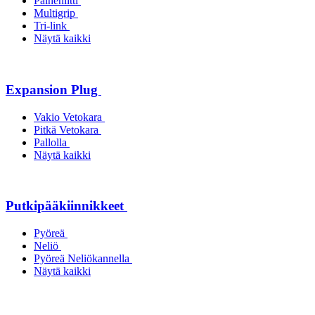
Paineniitti
Multigrip
Tri-link
Näytä kaikki
Expansion Plug
Vakio Vetokara
Pitkä Vetokara
Pallolla
Näytä kaikki
Putkipääkiinnikkeet
Pyöreä
Neliö
Pyöreä Neliökannella
Näytä kaikki