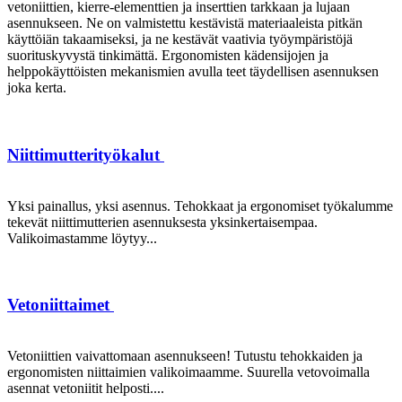
vetoniittien, kierre-elementtien ja inserttien tarkkaan ja lujaan
asennukseen. Ne on valmistettu kestävistä materiaaleista pitkän
käyttöiän takaamiseksi, ja ne kestävät vaativia työympäristöjä
suorituskyvystä tinkimättä. Ergonomisten kädensijojen ja
helppokäyttöisten mekanismien avulla teet täydellisen asennuksen
joka kerta.
Niittimutterityökalut
Yksi painallus, yksi asennus. Tehokkaat ja ergonomiset työkalumme
tekevät niittimutterien asennuksesta yksinkertaisempaa.
Valikoimastamme löytyy...
Vetoniittaimet
Vetoniittien vaivattomaan asennukseen! Tutustu tehokkaiden ja
ergonomisten niittaimien valikoimaamme. Suurella vetovoimalla
asennat vetoniitit helposti....