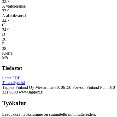
32.7
A ylätoleranssi
33.9
A alatoleranssi
32.7
C
34.9
D
26
E
38
Kierre
M8
Tiedostot
Lataa PDF
Tilaa näytteitä
Tappex Finland Oy
Mestarintie 30, 06150 Porvoo, Finland
Puh. 010
321 9800
www.tappex.fi
Työkalut
Laadukkaat työkalumme on suunniteltu niittimuttereiden,