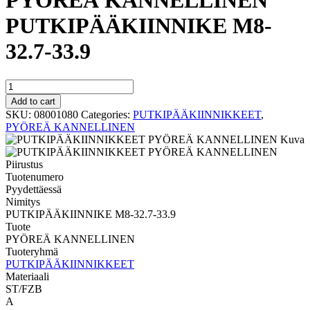
PYÖREÄ KANNELLINEN
PUTKIPÄÄKIINNIKE M8-
32.7-33.9
PYÖREÄ
KANNELLINEN
Add to cart
PUTKIPÄÄKIINNIKE
SKU:
08001080
Categories:
PUTKIPÄÄKIINNIKKEET
,
M8-
PYÖREÄ KANNELLINEN
32.7-
33.9
quantity
Tuotenumero
Pyydettäessä
Nimitys
PUTKIPÄÄKIINNIKE M8-32.7-33.9
Tuote
PYÖREÄ KANNELLINEN
Tuoteryhmä
PUTKIPÄÄKIINNIKKEET
Materiaali
ST/FZB
A