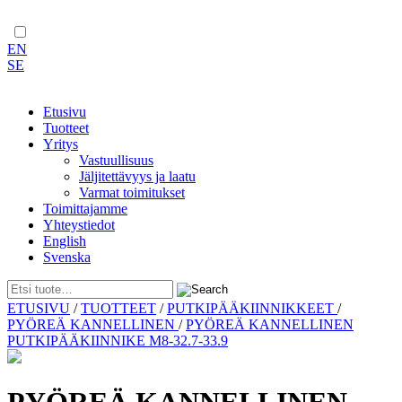
EN
SE
Etusivu
Tuotteet
Yritys
Vastuullisuus
Jäljitettävyys ja laatu
Varmat toimitukset
Toimittajamme
Yhteystiedot
English
Svenska
Skip
ETUSIVU
/
TUOTTEET
/
PUTKIPÄÄKIINNIKKEET
/
to
PYÖREÄ KANNELLINEN
/
PYÖREÄ KANNELLINEN
content
PUTKIPÄÄKIINNIKE M8-32.7-33.9