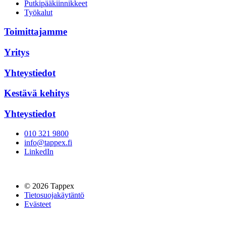
Putkipääkiinnikkeet
Työkalut
Toimittajamme
Yritys
Yhteystiedot
Kestävä kehitys
Yhteystiedot
010 321 9800
info@tappex.fi
LinkedIn
© 2026 Tappex
Tietosuojakäytäntö
Evästeet