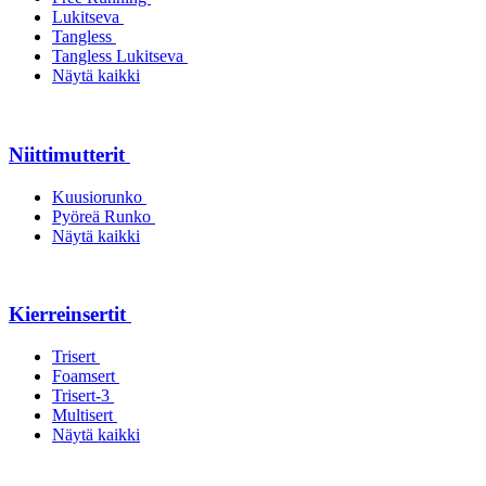
Lukitseva
Tangless
Tangless Lukitseva
Näytä kaikki
Niittimutterit
Kuusiorunko
Pyöreä Runko
Näytä kaikki
Kierreinsertit
Trisert
Foamsert
Trisert-3
Multisert
Näytä kaikki