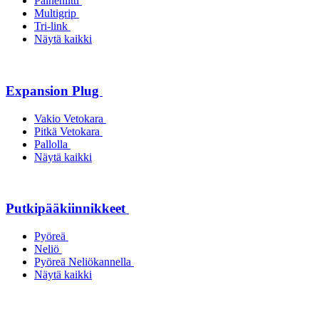
Paineniitti
Multigrip
Tri-link
Näytä kaikki
Expansion Plug
Vakio Vetokara
Pitkä Vetokara
Pallolla
Näytä kaikki
Putkipääkiinnikkeet
Pyöreä
Neliö
Pyöreä Neliökannella
Näytä kaikki