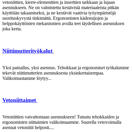
vetoniittien, kierre-elementtien ja inserttien tarkkaan ja lujaan
asennukseen. Ne on valmistettu kestävistä materiaaleista pitkän
käyttöiän takaamiseksi, ja ne kestävät vaativia työympäristöjä
suorituskyvystä tinkimättä. Ergonomisten kädensijojen ja
helppokäyttöisten mekanismien avulla teet täydellisen asennuksen
joka kerta.
Niittimutterityökalut
Yksi painallus, yksi asennus. Tehokkaat ja ergonomiset työkalumme
tekevät niittimutterien asennuksesta yksinkertaisempaa.
Valikoimastamme löytyy...
Vetoniittaimet
Vetoniittien vaivattomaan asennukseen! Tutustu tehokkaiden ja
ergonomisten niittaimien valikoimaamme. Suurella vetovoimalla
asennat vetoniitit helposti....