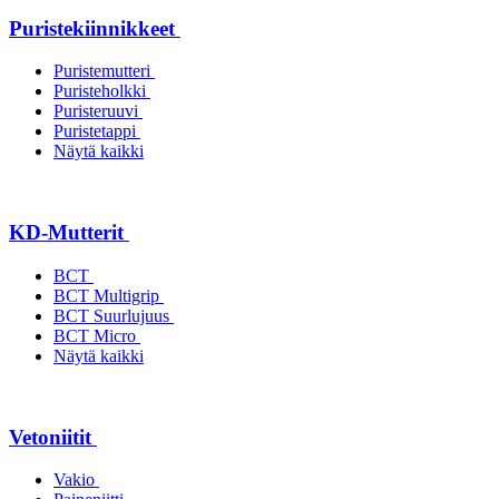
Puristekiinnikkeet
Puristemutteri
Puristeholkki
Puristeruuvi
Puristetappi
Näytä kaikki
KD-Mutterit
BCT
BCT Multigrip
BCT Suurlujuus
BCT Micro
Näytä kaikki
Vetoniitit
Vakio