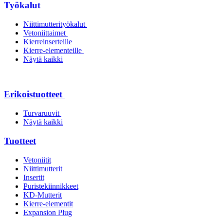
Työkalut
Niittimutterityökalut
Vetoniittaimet
Kierreinserteille
Kierre-elementeille
Näytä kaikki
Erikoistuotteet
Turvaruuvit
Näytä kaikki
Tuotteet
Vetoniitit
Niittimutterit
Insertit
Puristekiinnikkeet
KD-Mutterit
Kierre-elementit
Expansion Plug