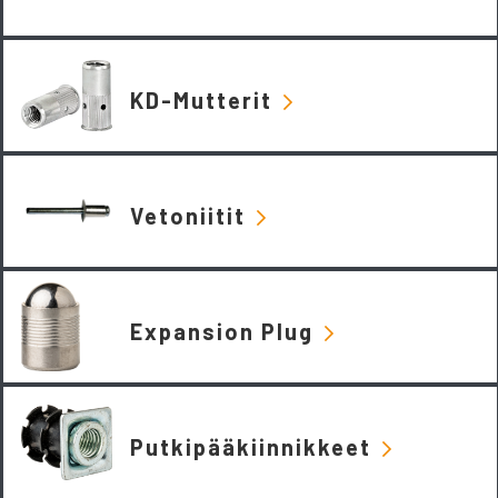
KD-Mutterit
Vetoniitit
Expansion Plug
Putkipääkiinnikkeet