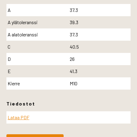
A
37.3
A ylätoleranssi
39.3
A alatoleranssi
37.3
C
40.5
D
26
E
41.3
Kierre
M10
Tiedostot
Lataa PDF