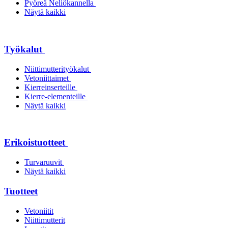
Pyöreä Neliökannella
Näytä kaikki
Työkalut
Niittimutterityökalut
Vetoniittaimet
Kierreinserteille
Kierre-elementeille
Näytä kaikki
Erikoistuotteet
Turvaruuvit
Näytä kaikki
Tuotteet
Vetoniitit
Niittimutterit