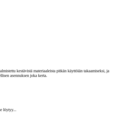
lmistettu kestävistä materiaaleista pitkän käyttöiän takaamiseksi, ja
llisen asennuksen joka kerta.
 löytyy...