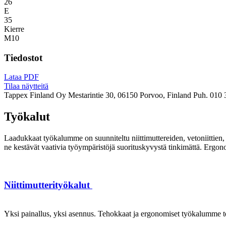
26
E
35
Kierre
M10
Tiedostot
Lataa PDF
Tilaa näytteitä
Tappex Finland Oy
Mestarintie 30, 06150 Porvoo, Finland
Puh. 010 
Työkalut
Laadukkaat työkalumme on suunniteltu niittimuttereiden, vetoniittien, k
ne kestävät vaativia työympäristöjä suorituskyvystä tinkimättä. Ergon
Niittimutterityökalut
Yksi painallus, yksi asennus. Tehokkaat ja ergonomiset työkalumme te