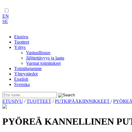
EN
SE
Etusivu
Tuotteet
Yritys
Vastuullisuus
Jäljitettävyys ja laatu
Varmat toimitukset
Toimittajamme
Yhteystiedot
English
Svenska
Skip
ETUSIVU
/
TUOTTEET
/
PUTKIPÄÄKIINNIKKEET
/
PYÖREÄ
to
content
PYÖREÄ KANNELLINEN PUTK