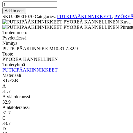
PYÖREÄ
KANNELLINEN
Add to cart
PUTKIPÄÄKIINNIKE
SKU:
08001070
Categories:
PUTKIPÄÄKIINNIKKEET
,
PYÖREÄ
M10-
31.7-
32.9
Tuotenumero
quantity
Pyydettäessä
Nimitys
PUTKIPÄÄKIINNIKE M10-31.7-32.9
Tuote
PYÖREÄ KANNELLINEN
Tuoteryhmä
PUTKIPÄÄKIINNIKKEET
Materiaali
ST/FZB
A
31.7
A ylätoleranssi
32.9
A alatoleranssi
31.7
C
33.7
D