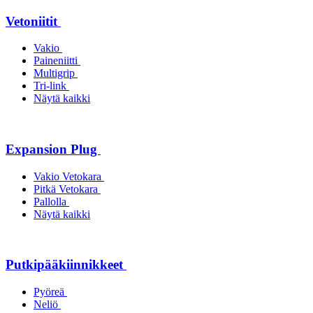
Vetoniitit
Vakio
Paineniitti
Multigrip
Tri-link
Näytä kaikki
Expansion Plug
Vakio Vetokara
Pitkä Vetokara
Pallolla
Näytä kaikki
Putkipääkiinnikkeet
Pyöreä
Neliö