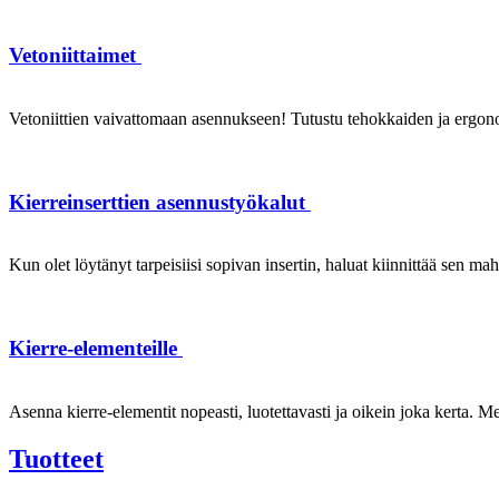
Vetoniittaimet
Vetoniittien vaivattomaan asennukseen! Tutustu tehokkaiden ja ergonom
Kierreinserttien asennustyökalut
Kun olet löytänyt tarpeisiisi sopivan insertin, haluat kiinnittää sen ma
Kierre-elementeille
Asenna kierre-elementit nopeasti, luotettavasti ja oikein joka kerta. Mei
Tuotteet