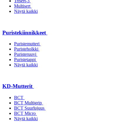
Trisert-3
Multisert
Näytä kaikki
Puristekiinnikkeet
Puristemutteri
Puristeholkki
Puristeruuvi
Puristetappi
Näytä kaikki
KD-Mutterit
BCT
BCT Multigrip
BCT Suurlujuus
BCT Micro
Näytä kaikki