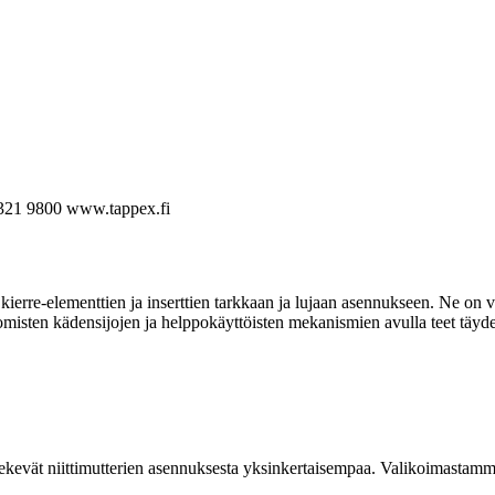
321 9800
www.tappex.fi
ierre-elementtien ja inserttien tarkkaan ja lujaan asennukseen. Ne on va
omisten kädensijojen ja helppokäyttöisten mekanismien avulla teet täyde
kevät niittimutterien asennuksesta yksinkertaisempaa. Valikoimastamme