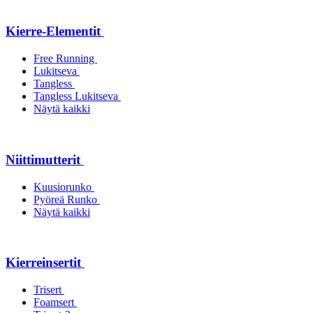
Kierre-Elementit
Free Running
Lukitseva
Tangless
Tangless Lukitseva
Näytä kaikki
Niittimutterit
Kuusiorunko
Pyöreä Runko
Näytä kaikki
Kierreinsertit
Trisert
Foamsert