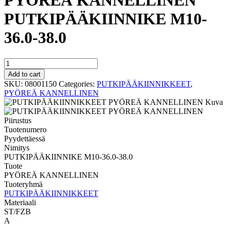
PYÖREÄ KANNELLINEN
PUTKIPÄÄKIINNIKE M10-
36.0-38.0
PYÖREÄ
KANNELLINEN
Add to cart
PUTKIPÄÄKIINNIKE
SKU:
08001150
Categories:
PUTKIPÄÄKIINNIKKEET
,
M10-
PYÖREÄ KANNELLINEN
36.0-
38.0
quantity
Tuotenumero
Pyydettäessä
Nimitys
PUTKIPÄÄKIINNIKE M10-36.0-38.0
Tuote
PYÖREÄ KANNELLINEN
Tuoteryhmä
PUTKIPÄÄKIINNIKKEET
Materiaali
ST/FZB
A