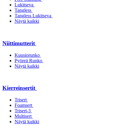
Lukitseva
Tangless
Tangless Lukitseva
Näytä kaikki
Niittimutterit
Kuusiorunko
Pyöreä Runko
Näytä kaikki
Kierreinsertit
Trisert
Foamsert
Trisert-3
Multisert
Näytä kaikki