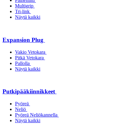
Paineniitti
Multigrip
Tri-link
Näytä kaikki
Expansion Plug
Vakio Vetokara
Pitkä Vetokara
Pallolla
Näytä kaikki
Putkipääkiinnikkeet
Pyöreä
Neliö
Pyöreä Neliökannella
Näytä kaikki