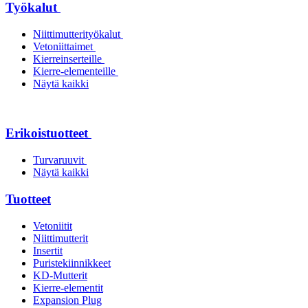
Työkalut
Niittimutterityökalut
Vetoniittaimet
Kierreinserteille
Kierre-elementeille
Näytä kaikki
Erikoistuotteet
Turvaruuvit
Näytä kaikki
Tuotteet
Vetoniitit
Niittimutterit
Insertit
Puristekiinnikkeet
KD-Mutterit
Kierre-elementit
Expansion Plug