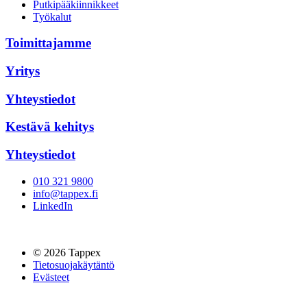
Putkipääkiinnikkeet
Työkalut
Toimittajamme
Yritys
Yhteystiedot
Kestävä kehitys
Yhteystiedot
010 321 9800
info@tappex.fi
LinkedIn
© 2026 Tappex
Tietosuojakäytäntö
Evästeet