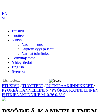
EN
SE
Etusivu
Tuotteet
Yritys
Vastuullisuus
Jäljitettävyys ja laatu
Varmat toimitukset
Toimittajamme
Yhteystiedot
English
Svenska
Skip
ETUSIVU
/
TUOTTEET
/
PUTKIPÄÄKIINNIKKEET
/
to
PYÖREÄ KANNELLINEN
/
PYÖREÄ KANNELLINEN
content
PUTKIPÄÄKIINNIKE M10-36.0-38.0