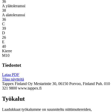
36
A ylätoleranssi
38
A alatoleranssi
36
C
39
D
26
E
40
Kierre
M10
Tiedostot
Lataa PDF
Tilaa näytteitä
Tappex Finland Oy
Mestarintie 30, 06150 Porvoo, Finland
Puh. 010
321 9800
www.tappex.fi
Työkalut
Laadukkaat työkalumme on suunniteltu niittimuttereiden,