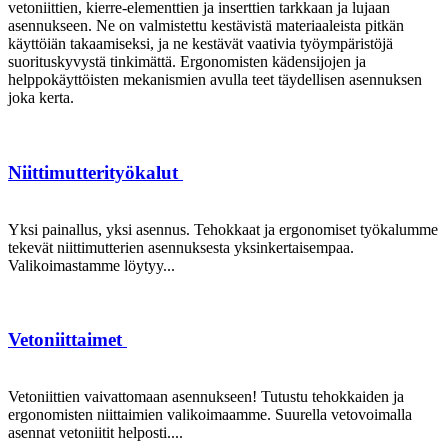
vetoniittien, kierre-elementtien ja inserttien tarkkaan ja lujaan
asennukseen. Ne on valmistettu kestävistä materiaaleista pitkän
käyttöiän takaamiseksi, ja ne kestävät vaativia työympäristöjä
suorituskyvystä tinkimättä. Ergonomisten kädensijojen ja
helppokäyttöisten mekanismien avulla teet täydellisen asennuksen
joka kerta.
Niittimutterityökalut
Yksi painallus, yksi asennus. Tehokkaat ja ergonomiset työkalumme
tekevät niittimutterien asennuksesta yksinkertaisempaa.
Valikoimastamme löytyy...
Vetoniittaimet
Vetoniittien vaivattomaan asennukseen! Tutustu tehokkaiden ja
ergonomisten niittaimien valikoimaamme. Suurella vetovoimalla
asennat vetoniitit helposti....