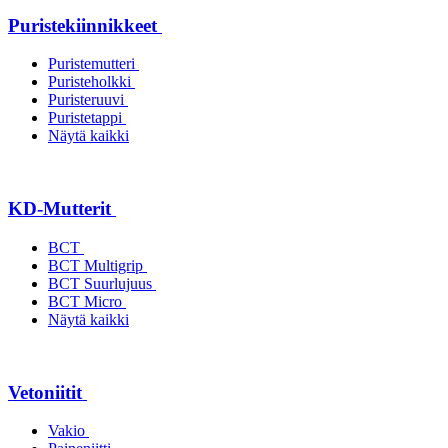
Puristekiinnikkeet
Puristemutteri
Puristeholkki
Puristeruuvi
Puristetappi
Näytä kaikki
KD-Mutterit
BCT
BCT Multigrip
BCT Suurlujuus
BCT Micro
Näytä kaikki
Vetoniitit
Vakio