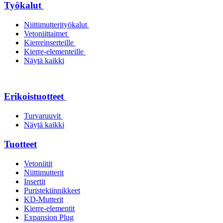
Työkalut
Niittimutterityökalut
Vetoniittaimet
Kierreinserteille
Kierre-elementeille
Näytä kaikki
Erikoistuotteet
Turvaruuvit
Näytä kaikki
Tuotteet
Vetoniitit
Niittimutterit
Insertit
Puristekiinnikkeet
KD-Mutterit
Kierre-elementit
Expansion Plug