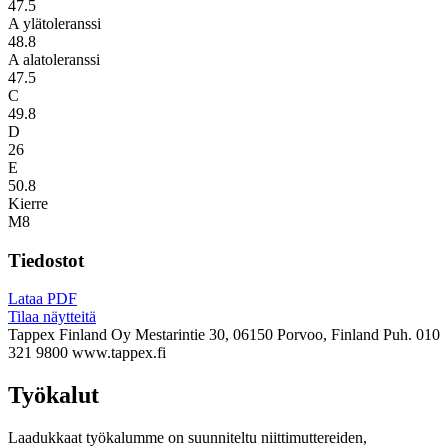
47.5
A ylätoleranssi
48.8
A alatoleranssi
47.5
C
49.8
D
26
E
50.8
Kierre
M8
Tiedostot
Lataa PDF
Tilaa näytteitä
Tappex Finland Oy
Mestarintie 30, 06150 Porvoo, Finland
Puh. 010
321 9800
www.tappex.fi
Työkalut
Laadukkaat työkalumme on suunniteltu niittimuttereiden,