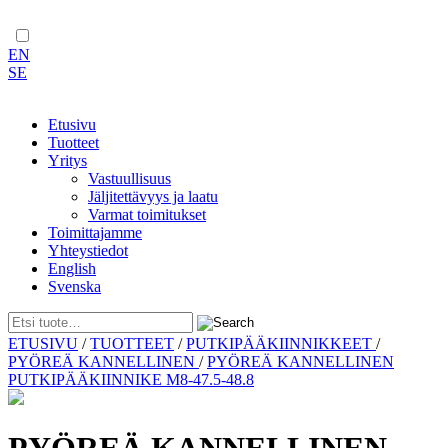
EN
SE
Etusivu
Tuotteet
Yritys
Vastuullisuus
Jäljitettävyys ja laatu
Varmat toimitukset
Toimittajamme
Yhteystiedot
English
Svenska
Skip
ETUSIVU
/
TUOTTEET
/
PUTKIPÄÄKIINNIKKEET
/
to
PYÖREÄ KANNELLINEN
/
PYÖREÄ KANNELLINEN
content
PUTKIPÄÄKIINNIKE M8-47.5-48.8