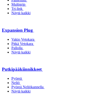
Paineniitti
Multigrip
Tri-link
Näytä kaikki
Expansion Plug
Vakio Vetokara
Pitkä Vetokara
Pallolla
Näytä kaikki
Putkipääkiinnikkeet
Pyöreä
Neliö
Pyöreä Neliökannella
Näytä kaikki