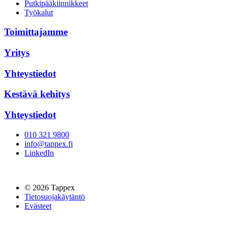
Putkipääkiinnikkeet
Työkalut
Toimittajamme
Yritys
Yhteystiedot
Kestävä kehitys
Yhteystiedot
010 321 9800
info@tappex.fi
LinkedIn
© 2026 Tappex
Tietosuojakäytäntö
Evästeet