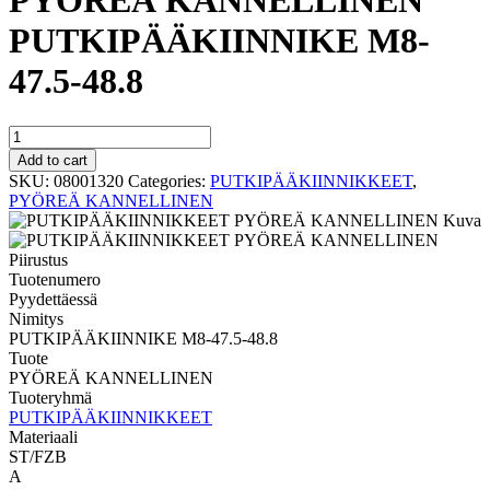
PYÖREÄ KANNELLINEN
PUTKIPÄÄKIINNIKE M8-
47.5-48.8
PYÖREÄ
KANNELLINEN
Add to cart
PUTKIPÄÄKIINNIKE
SKU:
08001320
Categories:
PUTKIPÄÄKIINNIKKEET
,
M8-
PYÖREÄ KANNELLINEN
47.5-
48.8
quantity
Tuotenumero
Pyydettäessä
Nimitys
PUTKIPÄÄKIINNIKE M8-47.5-48.8
Tuote
PYÖREÄ KANNELLINEN
Tuoteryhmä
PUTKIPÄÄKIINNIKKEET
Materiaali
ST/FZB
A