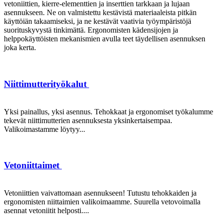
vetoniittien, kierre-elementtien ja inserttien tarkkaan ja lujaan
asennukseen. Ne on valmistettu kestävistä materiaaleista pitkän
käyttöiän takaamiseksi, ja ne kestävät vaativia työympäristöjä
suorituskyvystä tinkimättä. Ergonomisten kädensijojen ja
helppokäyttöisten mekanismien avulla teet täydellisen asennuksen
joka kerta.
Niittimutterityökalut
Yksi painallus, yksi asennus. Tehokkaat ja ergonomiset työkalumme
tekevät niittimutterien asennuksesta yksinkertaisempaa.
Valikoimastamme löytyy...
Vetoniittaimet
Vetoniittien vaivattomaan asennukseen! Tutustu tehokkaiden ja
ergonomisten niittaimien valikoimaamme. Suurella vetovoimalla
asennat vetoniitit helposti....