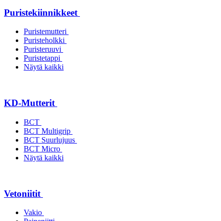
Puristekiinnikkeet
Puristemutteri
Puristeholkki
Puristeruuvi
Puristetappi
Näytä kaikki
KD-Mutterit
BCT
BCT Multigrip
BCT Suurlujuus
BCT Micro
Näytä kaikki
Vetoniitit
Vakio