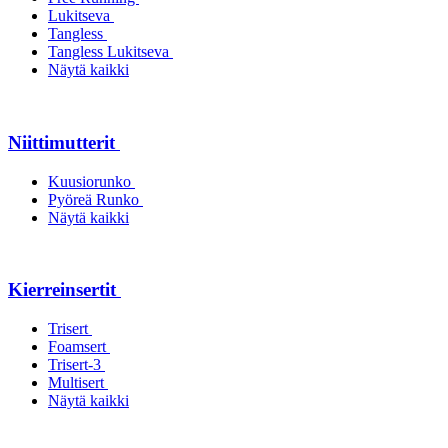
Lukitseva
Tangless
Tangless Lukitseva
Näytä kaikki
Niittimutterit
Kuusiorunko
Pyöreä Runko
Näytä kaikki
Kierreinsertit
Trisert
Foamsert
Trisert-3
Multisert
Näytä kaikki