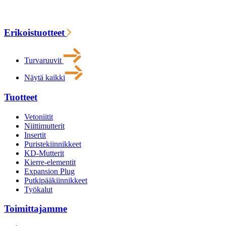
Erikoistuotteet
Turvaruuvit
Näytä kaikki
Tuotteet
Vetoniitit
Niittimutterit
Insertit
Puristekiinnikkeet
KD-Mutterit
Kierre-elementit
Expansion Plug
Putkipääkiinnikkeet
Työkalut
Toimittajamme