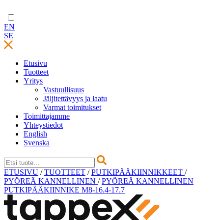
EN
SE
Etusivu
Tuotteet
Yritys
Vastuullisuus
Jäljitettävyys ja laatu
Varmat toimitukset
Toimittajamme
Yhteystiedot
English
Svenska
Skip
ETUSIVU
/
TUOTTEET
/
PUTKIPÄÄKIINNIKKEET
/
to
PYÖREÄ KANNELLINEN
/
PYÖREÄ KANNELLINEN
content
PUTKIPÄÄKIINNIKE M8-16.4-17.7