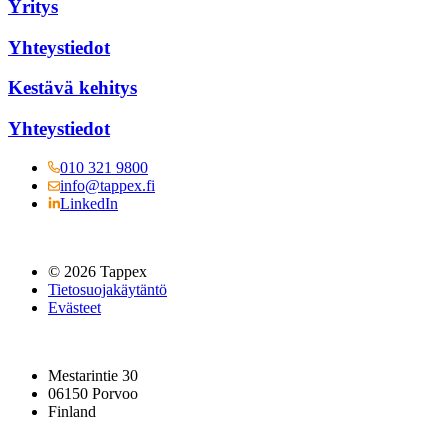
Yritys
Yhteystiedot
Kestävä kehitys
Yhteystiedot
010 321 9800
info@tappex.fi
LinkedIn
© 2026 Tappex
Tietosuojakäytäntö
Evästeet
Mestarintie 30
06150 Porvoo
Finland