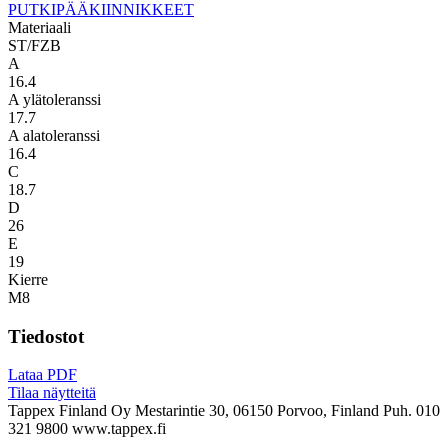
PUTKIPÄÄKIINNIKKEET
Materiaali
ST/FZB
A
16.4
A ylätoleranssi
17.7
A alatoleranssi
16.4
C
18.7
D
26
E
19
Kierre
M8
Tiedostot
Lataa PDF
Tilaa näytteitä
Tappex Finland Oy
Mestarintie 30, 06150 Porvoo, Finland
Puh. 010
321 9800
www.tappex.fi