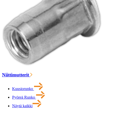
Niittimutterit
Kuusiorunko
Pyöreä Runko
Näytä kaikki