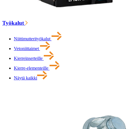
Työkalut
Niittimutterityökalut
Vetoniittaimet
Kierreinserteille
Kierre-elementeille
Näytä kaikki