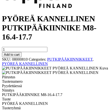
PYÖREÄ KANNELLINEN
PUTKIPÄÄKIINNIKE M8-
16.4-17.7
PYÖREÄ
KANNELLINEN
Add to cart
PUTKIPÄÄKIINNIKE
SKU:
08000810
Categories:
PUTKIPÄÄKIINNIKKEET
,
M8-
PYÖREÄ KANNELLINEN
16.4-
17.7
quantity
Tuotenumero
Pyydettäessä
Nimitys
PUTKIPÄÄKIINNIKE M8-16.4-17.7
Tuote
PYÖREÄ KANNELLINEN
Tuoteryhmä