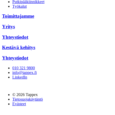
Putkipääkiinnikkeet
Työkalut
Toimittajamme
Yritys
Yhteystiedot
Kestävä kehitys
Yhteystiedot
010 321 9800
info@tappex.fi
LinkedIn
© 2026 Tappex
Tietosuojakäytäntö
Evästeet