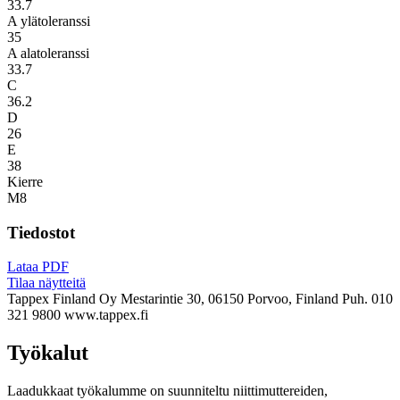
33.7
A ylätoleranssi
35
A alatoleranssi
33.7
C
36.2
D
26
E
38
Kierre
M8
Tiedostot
Lataa PDF
Tilaa näytteitä
Tappex Finland Oy
Mestarintie 30, 06150 Porvoo, Finland
Puh. 010
321 9800
www.tappex.fi
Työkalut
Laadukkaat työkalumme on suunniteltu niittimuttereiden,