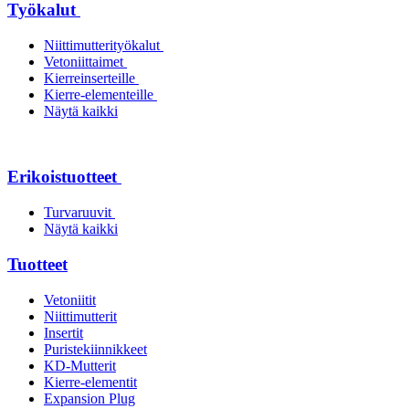
Työkalut
Niittimutterityökalut
Vetoniittaimet
Kierreinserteille
Kierre-elementeille
Näytä kaikki
Erikoistuotteet
Turvaruuvit
Näytä kaikki
Tuotteet
Vetoniitit
Niittimutterit
Insertit
Puristekiinnikkeet
KD-Mutterit
Kierre-elementit
Expansion Plug