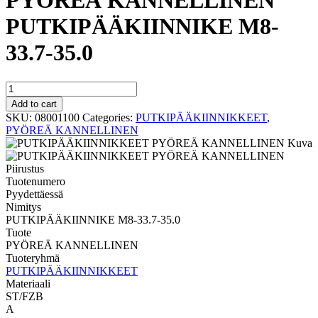
PYÖREÄ KANNELLINEN
PUTKIPÄÄKIINNIKE M8-
33.7-35.0
PYÖREÄ
KANNELLINEN
Add to cart
PUTKIPÄÄKIINNIKE
SKU:
08001100
Categories:
PUTKIPÄÄKIINNIKKEET
,
M8-
PYÖREÄ KANNELLINEN
33.7-
35.0
quantity
Tuotenumero
Pyydettäessä
Nimitys
PUTKIPÄÄKIINNIKE M8-33.7-35.0
Tuote
PYÖREÄ KANNELLINEN
Tuoteryhmä
PUTKIPÄÄKIINNIKKEET
Materiaali
ST/FZB
A