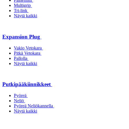
Paineniitti
Multigrip
Tri-link
Näytä kaikki
Expansion Plug
Vakio Vetokara
Pitkä Vetokara
Pallolla
Näytä kaikki
Putkipääkiinnikkeet
Pyöreä
Neliö
Pyöreä Neliökannella
Näytä kaikki