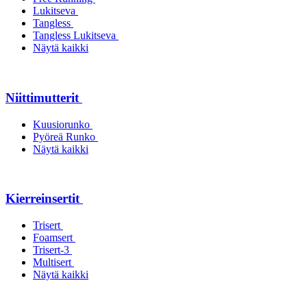
Lukitseva
Tangless
Tangless Lukitseva
Näytä kaikki
Niittimutterit
Kuusiorunko
Pyöreä Runko
Näytä kaikki
Kierreinsertit
Trisert
Foamsert
Trisert-3
Multisert
Näytä kaikki