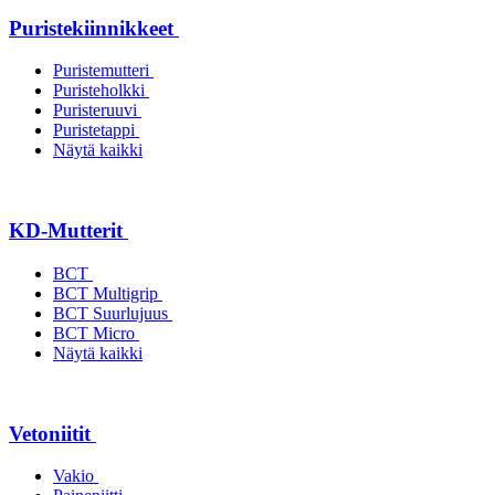
Puristekiinnikkeet
Puristemutteri
Puristeholkki
Puristeruuvi
Puristetappi
Näytä kaikki
KD-Mutterit
BCT
BCT Multigrip
BCT Suurlujuus
BCT Micro
Näytä kaikki
Vetoniitit
Vakio