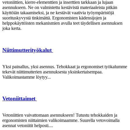
vetoniittien, kierre-elementtien ja inserttien tarkkaan ja lujaan
asennukseen. Ne on valmistettu kestävistä materiaaleista pitkän
käyttöiän takaamiseksi, ja ne kestävät vaativia työympäristöjä
suorituskyvystä tinkimättä. Ergonomisten kädensijojen ja
helppokäyttöisten mekanismien avulla teet täydellisen asennuksen
joka kerta.
Niittimutterityökalut
Yksi painallus, yksi asennus. Tehokkaat ja ergonomiset työkalumme
tekevät niittimutterien asennuksesta yksinkertaisempaa.
Valikoimastamme löytyy...
Vetoniittaimet
Vetoniittien vaivattomaan asennukseen! Tutustu tehokkaiden ja
ergonomisten niittaimien valikoimaamme. Suurella vetovoimalla
asennat vetoniitit helposti....