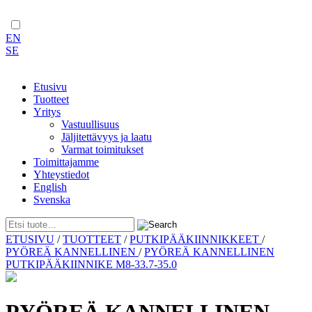
EN
SE
Etusivu
Tuotteet
Yritys
Vastuullisuus
Jäljitettävyys ja laatu
Varmat toimitukset
Toimittajamme
Yhteystiedot
English
Svenska
Skip
ETUSIVU
/
TUOTTEET
/
PUTKIPÄÄKIINNIKKEET
/
to
PYÖREÄ KANNELLINEN
/
PYÖREÄ KANNELLINEN
content
PUTKIPÄÄKIINNIKE M8-33.7-35.0