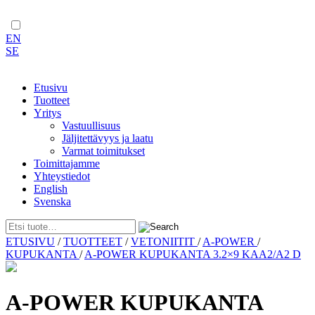
EN
SE
Etusivu
Tuotteet
Yritys
Vastuullisuus
Jäljitettävyys ja laatu
Varmat toimitukset
Toimittajamme
Yhteystiedot
English
Svenska
Skip
ETUSIVU
/
TUOTTEET
/
VETONIITIT
/
A-POWER
/
to
KUPUKANTA
/
A-POWER KUPUKANTA 3.2×9 KAA2/A2 D
content
A-POWER KUPUKANTA