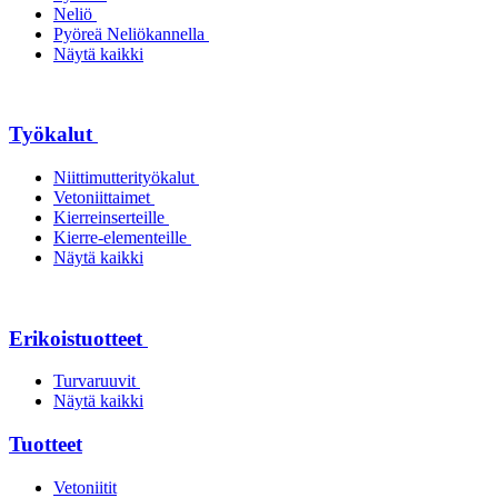
Neliö
Pyöreä Neliökannella
Näytä kaikki
Työkalut
Niittimutterityökalut
Vetoniittaimet
Kierreinserteille
Kierre-elementeille
Näytä kaikki
Erikoistuotteet
Turvaruuvit
Näytä kaikki
Tuotteet
Vetoniitit