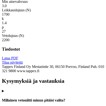
Min ainevahvuus
3.0
Leikkauslujuus (N)
1700
k
1.4
p
27
Vetolujuus (N)
2200
Tiedostot
Lataa PDF
Tilaa näytteitä
Tappex Finland Oy
Mestarintie 30, 06150 Porvoo, Finland
Puh. 010
321 9800
www.tappex.fi
Kysymyksiä ja vastauksia
Millainen vetoniitti minun pitäisi valita?