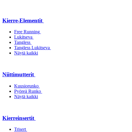
Kierre-Elementit
Free Running
Lukitseva
Tangless
Tangless Lukitseva
Näytä kaikki
Niittimutterit
Kuusiorunko
Pyöreä Runko
Näytä kaikki
Kierreinsertit
Trisert