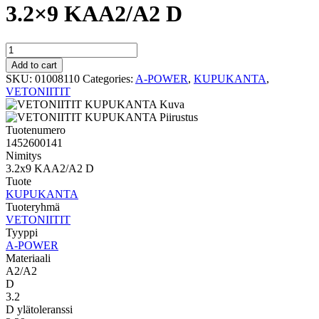
3.2×9 KAA2/A2 D
A-
POWER
Add to cart
KUPUKANTA
SKU:
01008110
Categories:
A-POWER
,
KUPUKANTA
,
3.2x9
VETONIITIT
KAA2/A2
D
quantity
Tuotenumero
1452600141
Nimitys
3.2x9 KAA2/A2 D
Tuote
KUPUKANTA
Tuoteryhmä
VETONIITIT
Tyyppi
A-POWER
Materiaali
A2/A2
D
3.2
D ylätoleranssi