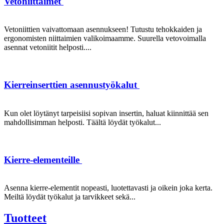
Vetoniittaimet
Vetoniittien vaivattomaan asennukseen! Tutustu tehokkaiden ja
ergonomisten niittaimien valikoimaamme. Suurella vetovoimalla
asennat vetoniitit helposti....
Kierreinserttien asennustyökalut
Kun olet löytänyt tarpeisiisi sopivan insertin, haluat kiinnittää sen
mahdollisimman helposti. Täältä löydät työkalut...
Kierre-elementeille
Asenna kierre-elementit nopeasti, luotettavasti ja oikein joka kerta.
Meiltä löydät työkalut ja tarvikkeet sekä...
Tuotteet