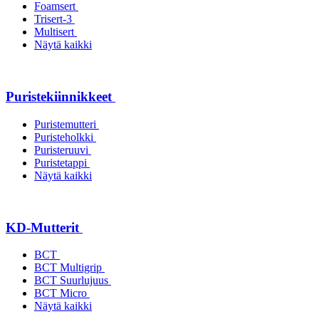
Foamsert
Trisert-3
Multisert
Näytä kaikki
Puristekiinnikkeet
Puristemutteri
Puristeholkki
Puristeruuvi
Puristetappi
Näytä kaikki
KD-Mutterit
BCT
BCT Multigrip
BCT Suurlujuus
BCT Micro
Näytä kaikki