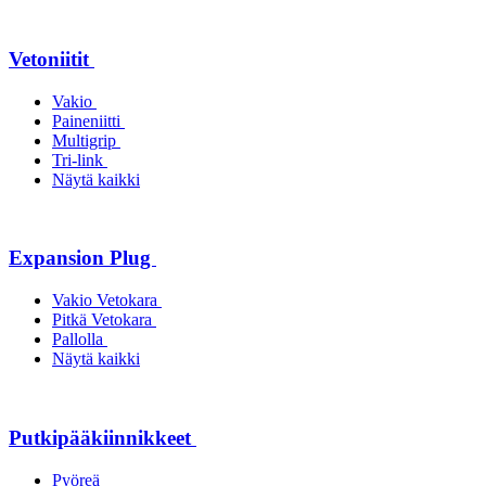
Vetoniitit
Vakio
Paineniitti
Multigrip
Tri-link
Näytä kaikki
Expansion Plug
Vakio Vetokara
Pitkä Vetokara
Pallolla
Näytä kaikki
Putkipääkiinnikkeet
Pyöreä