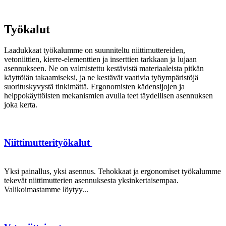
Työkalut
Laadukkaat työkalumme on suunniteltu niittimuttereiden,
vetoniittien, kierre-elementtien ja inserttien tarkkaan ja lujaan
asennukseen. Ne on valmistettu kestävistä materiaaleista pitkän
käyttöiän takaamiseksi, ja ne kestävät vaativia työympäristöjä
suorituskyvystä tinkimättä. Ergonomisten kädensijojen ja
helppokäyttöisten mekanismien avulla teet täydellisen asennuksen
joka kerta.
Niittimutterityökalut
Yksi painallus, yksi asennus. Tehokkaat ja ergonomiset työkalumme
tekevät niittimutterien asennuksesta yksinkertaisempaa.
Valikoimastamme löytyy...