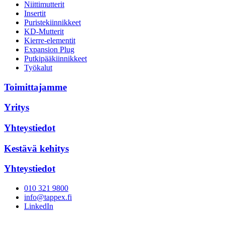
Niittimutterit
Insertit
Puristekiinnikkeet
KD-Mutterit
Kierre-elementit
Expansion Plug
Putkipääkiinnikkeet
Työkalut
Toimittajamme
Yritys
Yhteystiedot
Kestävä kehitys
Yhteystiedot
010 321 9800
info@tappex.fi
LinkedIn