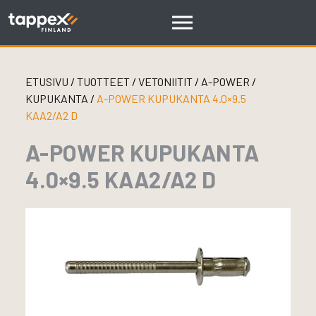
Skip
to
content
ETUSIVU
/
TUOTTEET
/
VETONIITIT
/
A-POWER
/
KUPUKANTA
/
A-POWER KUPUKANTA 4.0×9.5
KAA2/A2 D
A-POWER KUPUKANTA
4.0×9.5 KAA2/A2 D