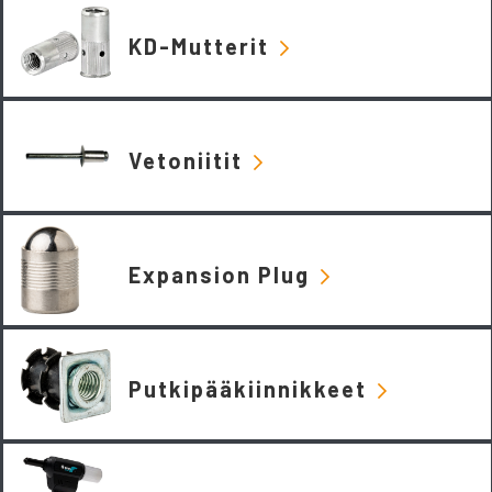
KD-Mutterit
Vetoniitit
Expansion Plug
Putkipääkiinnikkeet