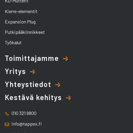
KD-Mutterit
Kierre-elementit
Expansion Plug
Putkipääkiinnikkeet
Työkalut
Toimittajamme
Yritys
Yhteystiedot
Kestävä kehitys
010 321 9800
info@tappex.fi