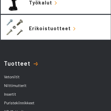
Työkalut
Erikoistuotteet
Tuotteet
Vetoniitit
Niittimutterit
Insertit
Puristekiinnikkeet