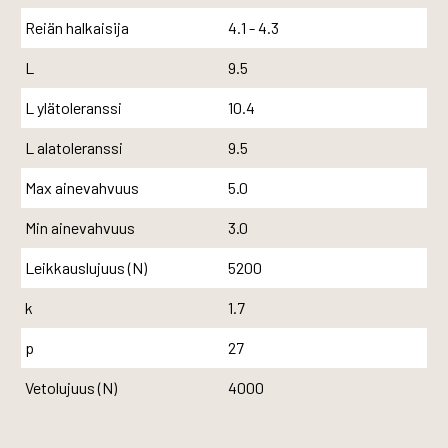
Reiän halkaisija
4.1 - 4.3
L
9.5
L ylätoleranssi
10.4
L alatoleranssi
9.5
Max ainevahvuus
5.0
Min ainevahvuus
3.0
Leikkauslujuus (N)
5200
k
1.7
p
27
Vetolujuus (N)
4000