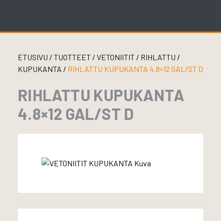
Skip
to
content
ETUSIVU
/
TUOTTEET
/
VETONIITIT
/
RIHLATTU
/
KUPUKANTA
/
RIHLATTU KUPUKANTA 4.8×12 GAL/ST D
RIHLATTU KUPUKANTA
4.8×12 GAL/ST D