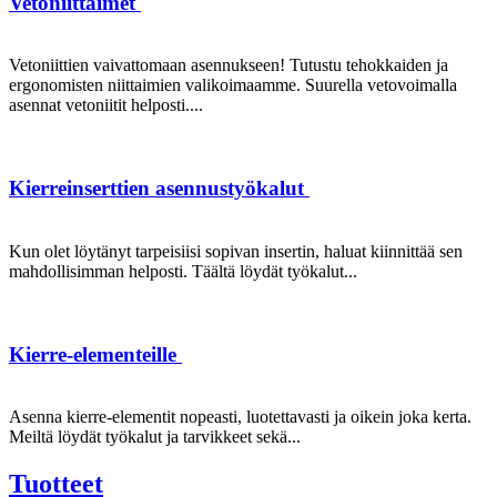
Vetoniittaimet
Vetoniittien vaivattomaan asennukseen! Tutustu tehokkaiden ja
ergonomisten niittaimien valikoimaamme. Suurella vetovoimalla
asennat vetoniitit helposti....
Kierreinserttien asennustyökalut
Kun olet löytänyt tarpeisiisi sopivan insertin, haluat kiinnittää sen
mahdollisimman helposti. Täältä löydät työkalut...
Kierre-elementeille
Asenna kierre-elementit nopeasti, luotettavasti ja oikein joka kerta.
Meiltä löydät työkalut ja tarvikkeet sekä...
Tuotteet