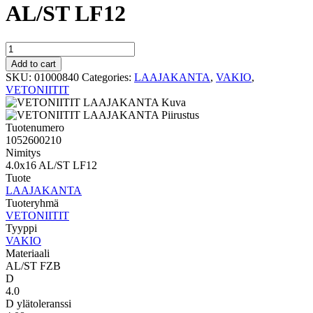
AL/ST LF12
VAKIO
LAAJAKANTA
Add to cart
4.0x16
SKU:
01000840
Categories:
LAAJAKANTA
,
VAKIO
,
AL/ST
VETONIITIT
LF12
quantity
Tuotenumero
1052600210
Nimitys
4.0x16 AL/ST LF12
Tuote
LAAJAKANTA
Tuoteryhmä
VETONIITIT
Tyyppi
VAKIO
Materiaali
AL/ST FZB
D
4.0
D ylätoleranssi