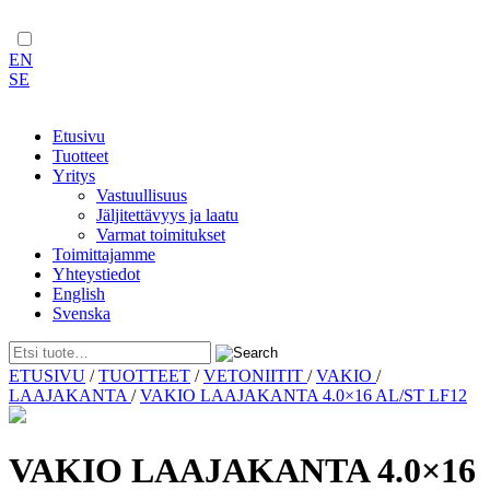
EN
SE
Etusivu
Tuotteet
Yritys
Vastuullisuus
Jäljitettävyys ja laatu
Varmat toimitukset
Toimittajamme
Yhteystiedot
English
Svenska
Skip
ETUSIVU
/
TUOTTEET
/
VETONIITIT
/
VAKIO
/
to
LAAJAKANTA
/
VAKIO LAAJAKANTA 4.0×16 AL/ST LF12
content
VAKIO LAAJAKANTA 4.0×16