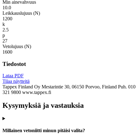
Min ainevahvuus
10.0
Leikkauslujuus (N)
1200
k
2.5
p
27
Vetolujuus (N)
1600
Tiedostot
Lataa PDF
Tilaa näytteitä
Tappex Finland Oy
Mestarintie 30, 06150 Porvoo, Finland
Puh. 010
321 9800
www.tappex.fi
Kysymyksiä ja vastauksia
Millainen vetoniitti minun pitäisi valita?