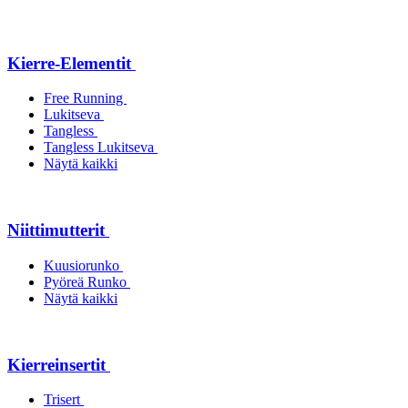
Kierre-Elementit
Free Running
Lukitseva
Tangless
Tangless Lukitseva
Näytä kaikki
Niittimutterit
Kuusiorunko
Pyöreä Runko
Näytä kaikki
Kierreinsertit
Trisert