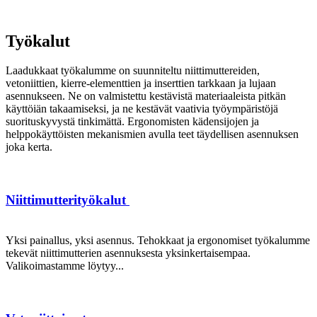
Työkalut
Laadukkaat työkalumme on suunniteltu niittimuttereiden,
vetoniittien, kierre-elementtien ja inserttien tarkkaan ja lujaan
asennukseen. Ne on valmistettu kestävistä materiaaleista pitkän
käyttöiän takaamiseksi, ja ne kestävät vaativia työympäristöjä
suorituskyvystä tinkimättä. Ergonomisten kädensijojen ja
helppokäyttöisten mekanismien avulla teet täydellisen asennuksen
joka kerta.
Niittimutterityökalut
Yksi painallus, yksi asennus. Tehokkaat ja ergonomiset työkalumme
tekevät niittimutterien asennuksesta yksinkertaisempaa.
Valikoimastamme löytyy...