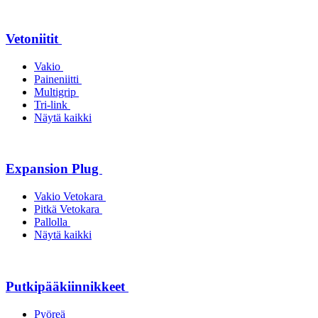
Vetoniitit
Vakio
Paineniitti
Multigrip
Tri-link
Näytä kaikki
Expansion Plug
Vakio Vetokara
Pitkä Vetokara
Pallolla
Näytä kaikki
Putkipääkiinnikkeet
Pyöreä