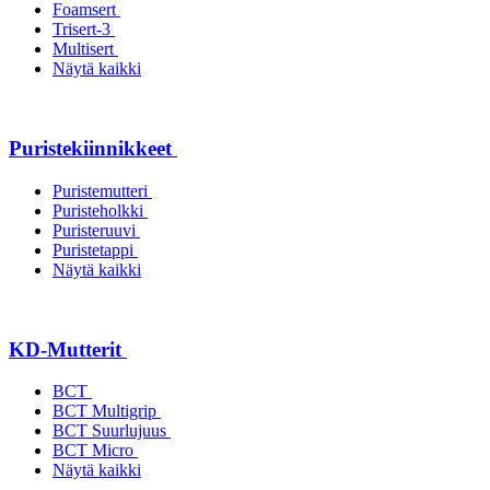
Foamsert
Trisert-3
Multisert
Näytä kaikki
Puristekiinnikkeet
Puristemutteri
Puristeholkki
Puristeruuvi
Puristetappi
Näytä kaikki
KD-Mutterit
BCT
BCT Multigrip
BCT Suurlujuus
BCT Micro
Näytä kaikki