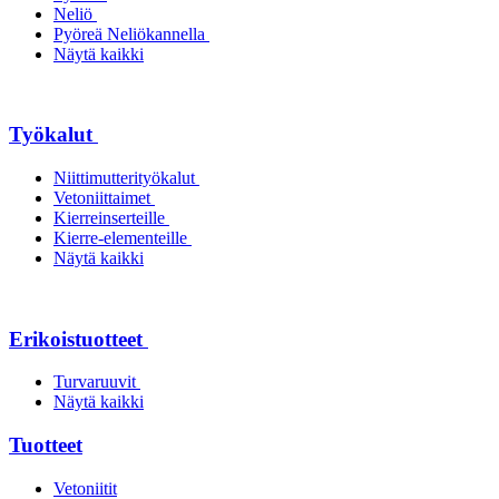
Neliö
Pyöreä Neliökannella
Näytä kaikki
Työkalut
Niittimutterityökalut
Vetoniittaimet
Kierreinserteille
Kierre-elementeille
Näytä kaikki
Erikoistuotteet
Turvaruuvit
Näytä kaikki
Tuotteet
Vetoniitit