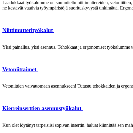
Laadukkaat työkalumme on suunniteltu niittimuttereiden, vetoniittien, k
ne kestävät vaativia työympäristöjä suorituskyvystä tinkimättä. Ergon
Niittimutterityökalut
Yksi painallus, yksi asennus. Tehokkaat ja ergonomiset työkalumme te
Vetoniittaimet
Vetoniittien vaivattomaan asennukseen! Tutustu tehokkaiden ja ergonom
Kierreinserttien asennustyökalut
Kun olet löytänyt tarpeisiisi sopivan insertin, haluat kiinnittää sen ma