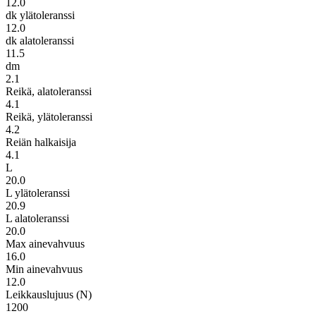
12.0
dk ylätoleranssi
12.0
dk alatoleranssi
11.5
dm
2.1
Reikä, alatoleranssi
4.1
Reikä, ylätoleranssi
4.2
Reiän halkaisija
4.1
L
20.0
L ylätoleranssi
20.9
L alatoleranssi
20.0
Max ainevahvuus
16.0
Min ainevahvuus
12.0
Leikkauslujuus (N)
1200