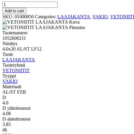
VAKIO
LAAJAKANTA
Add to cart
4.0x20
SKU:
01000850
Categories:
LAAJAKANTA
,
VAKIO
,
VETONIIT
AL/ST
LF12
quantity
Tuotenumero
1052600211
Nimitys
4.0x20 AL/ST LF12
Tuote
LAAJAKANTA
Tuoteryhmä
VETONIITIT
Tyyppi
VAKIO
Materiaali
AL/ST FZB
D
4.0
D ylätoleranssi
4.08
D alatoleranssi
3.85
dk