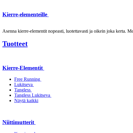
Kierre-elementeille
Asenna kierre-elementit nopeasti, luotettavasti ja oikein joka kerta. Mei
Tuotteet
Kierre-Elementit
Free Running
Lukitseva
Tangless
Tangless Lukitseva
Näytä kaikki
Niittimutterit