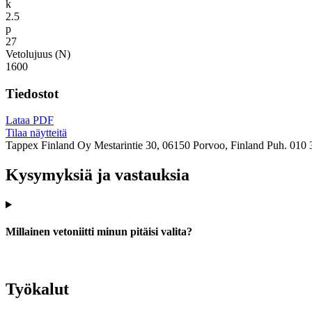
k
2.5
p
27
Vetolujuus (N)
1600
Tiedostot
Lataa PDF
Tilaa näytteitä
Tappex Finland Oy
Mestarintie 30, 06150 Porvoo, Finland
Puh. 010 
Kysymyksiä ja vastauksia
Millainen vetoniitti minun pitäisi valita?
Työkalut