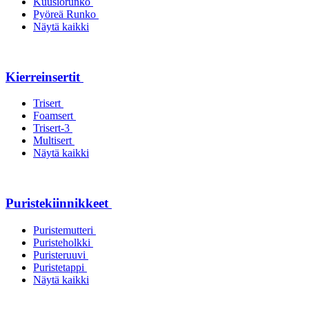
Kuusiorunko
Pyöreä Runko
Näytä kaikki
Kierreinsertit
Trisert
Foamsert
Trisert-3
Multisert
Näytä kaikki
Puristekiinnikkeet
Puristemutteri
Puristeholkki
Puristeruuvi
Puristetappi
Näytä kaikki