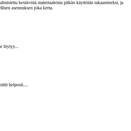
lmistettu kestävistä materiaaleista pitkän käyttöiän takaamiseksi, ja
llisen asennuksen joka kerta.
 löytyy...
it helposti....