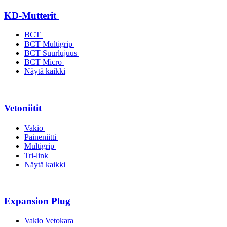
KD-Mutterit
BCT
BCT Multigrip
BCT Suurlujuus
BCT Micro
Näytä kaikki
Vetoniitit
Vakio
Paineniitti
Multigrip
Tri-link
Näytä kaikki
Expansion Plug
Vakio Vetokara