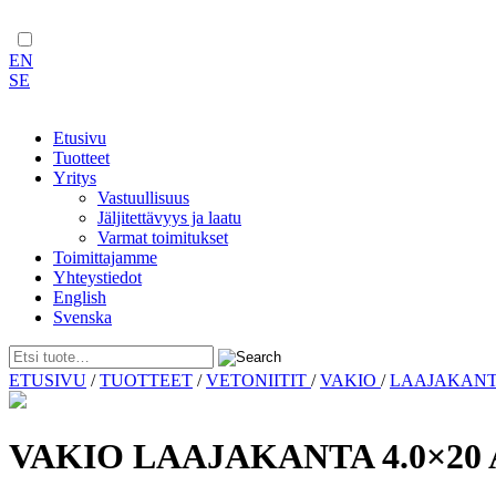
EN
SE
Etusivu
Tuotteet
Yritys
Vastuullisuus
Jäljitettävyys ja laatu
Varmat toimitukset
Toimittajamme
Yhteystiedot
English
Svenska
Skip
ETUSIVU
/
TUOTTEET
/
VETONIITIT
/
VAKIO
/
LAAJAKAN
to
content
VAKIO LAAJAKANTA 4.0×20 