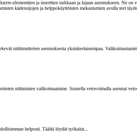
ierre-elementtien ja inserttien tarkkaan ja lujaan asennukseen. Ne on va
omisten kädensijojen ja helppokäyttöisten mekanismien avulla teet täyde
kevät niittimutterien asennuksesta yksinkertaisempaa. Valikoimastamme
isten niittaimien valikoimaamme. Suurella vetovoimalla asennat vetoniit
hdollisimman helposti. Täältä löydät työkalut...