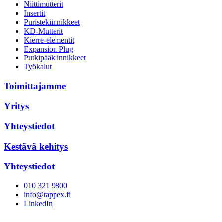
Niittimutterit
Insertit
Puristekiinnikkeet
KD-Mutterit
Kierre-elementit
Expansion Plug
Putkipääkiinnikkeet
Työkalut
Toimittajamme
Yritys
Yhteystiedot
Kestävä kehitys
Yhteystiedot
010 321 9800
info@tappex.fi
LinkedIn