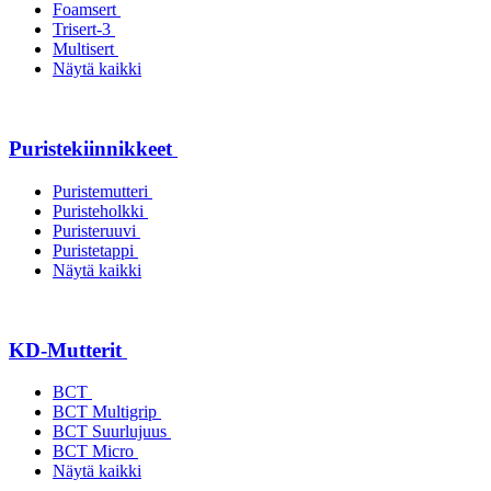
Foamsert
Trisert-3
Multisert
Näytä kaikki
Puristekiinnikkeet
Puristemutteri
Puristeholkki
Puristeruuvi
Puristetappi
Näytä kaikki
KD-Mutterit
BCT
BCT Multigrip
BCT Suurlujuus
BCT Micro
Näytä kaikki