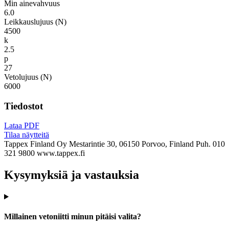
Min ainevahvuus
6.0
Leikkauslujuus (N)
4500
k
2.5
p
27
Vetolujuus (N)
6000
Tiedostot
Lataa PDF
Tilaa näytteitä
Tappex Finland Oy
Mestarintie 30, 06150 Porvoo, Finland
Puh. 010
321 9800
www.tappex.fi
Kysymyksiä ja vastauksia
Millainen vetoniitti minun pitäisi valita?