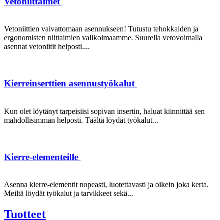
Vetoniittaimet
Vetoniittien vaivattomaan asennukseen! Tutustu tehokkaiden ja
ergonomisten niittaimien valikoimaamme. Suurella vetovoimalla
asennat vetoniitit helposti....
Kierreinserttien asennustyökalut
Kun olet löytänyt tarpeisiisi sopivan insertin, haluat kiinnittää sen
mahdollisimman helposti. Täältä löydät työkalut...
Kierre-elementeille
Asenna kierre-elementit nopeasti, luotettavasti ja oikein joka kerta.
Meiltä löydät työkalut ja tarvikkeet sekä...
Tuotteet