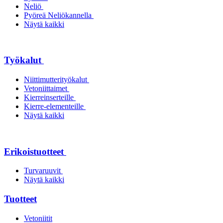
Neliö
Pyöreä Neliökannella
Näytä kaikki
Työkalut
Niittimutterityökalut
Vetoniittaimet
Kierreinserteille
Kierre-elementeille
Näytä kaikki
Erikoistuotteet
Turvaruuvit
Näytä kaikki
Tuotteet
Vetoniitit