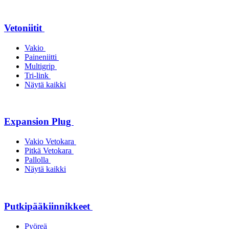
Vetoniitit
Vakio
Paineniitti
Multigrip
Tri-link
Näytä kaikki
Expansion Plug
Vakio Vetokara
Pitkä Vetokara
Pallolla
Näytä kaikki
Putkipääkiinnikkeet
Pyöreä