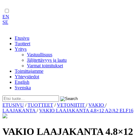
EN
SE
Etusivu
Tuotteet
Yritys
Vastuullisuus
Jäljitettävyys ja laatu
Varmat toimitukset
Toimittajamme
Yhteystiedot
English
Svenska
Skip
ETUSIVU
/
TUOTTEET
/
VETONIITIT
/
VAKIO
/
to
LAAJAKANTA
/
VAKIO LAAJAKANTA 4.8×12 A2/A2 ELF16
content
VAKIO LAAJAKANTA 4.8×12