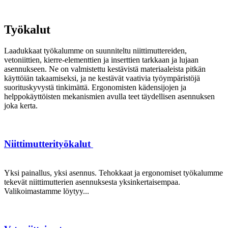
Työkalut
Laadukkaat työkalumme on suunniteltu niittimuttereiden,
vetoniittien, kierre-elementtien ja inserttien tarkkaan ja lujaan
asennukseen. Ne on valmistettu kestävistä materiaaleista pitkän
käyttöiän takaamiseksi, ja ne kestävät vaativia työympäristöjä
suorituskyvystä tinkimättä. Ergonomisten kädensijojen ja
helppokäyttöisten mekanismien avulla teet täydellisen asennuksen
joka kerta.
Niittimutterityökalut
Yksi painallus, yksi asennus. Tehokkaat ja ergonomiset työkalumme
tekevät niittimutterien asennuksesta yksinkertaisempaa.
Valikoimastamme löytyy...