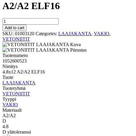
A2/A2 ELF16
VAKIO
LAAJAKANTA
Add to cart
4.8x12
SKU:
01003120
Categories:
LAAJAKANTA
,
VAKIO
,
A2/A2
VETONIITIT
ELF16
quantity
Tuotenumero
1052600523
Nimitys
4.8x12 A2/A2 ELF16
Tuote
LAAJAKANTA
Tuoteryhmä
VETONIITIT
Tyyppi
VAKIO
Materiaali
A2/A2
D
4.8
D ylätoleranssi