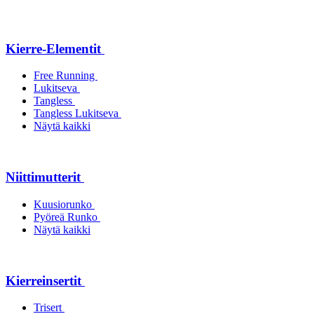
Kierre-Elementit
Free Running
Lukitseva
Tangless
Tangless Lukitseva
Näytä kaikki
Niittimutterit
Kuusiorunko
Pyöreä Runko
Näytä kaikki
Kierreinsertit
Trisert