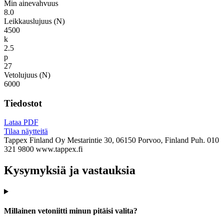
Min ainevahvuus
8.0
Leikkauslujuus (N)
4500
k
2.5
p
27
Vetolujuus (N)
6000
Tiedostot
Lataa PDF
Tilaa näytteitä
Tappex Finland Oy
Mestarintie 30, 06150 Porvoo, Finland
Puh. 010
321 9800
www.tappex.fi
Kysymyksiä ja vastauksia
Millainen vetoniitti minun pitäisi valita?