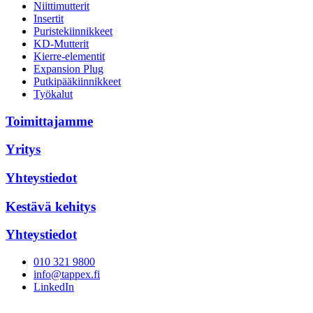
Niittimutterit
Insertit
Puristekiinnikkeet
KD-Mutterit
Kierre-elementit
Expansion Plug
Putkipääkiinnikkeet
Työkalut
Toimittajamme
Yritys
Yhteystiedot
Kestävä kehitys
Yhteystiedot
010 321 9800
info@tappex.fi
LinkedIn