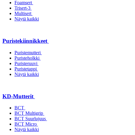
Foamsert
Trisert-3
Multisert
Näytä kaikki
Puristekiinnikkeet
Puristemutteri
Puristeholkki
Puristeruuvi
Puristetappi
Näytä kaikki
KD-Mutterit
BCT
BCT Multigrip
BCT Suurlujuus
BCT Micro
Näytä kaikki