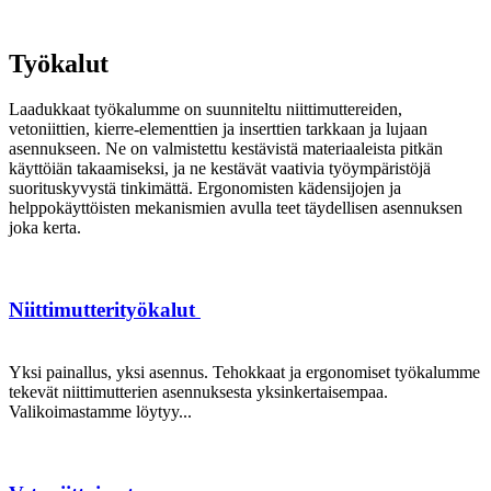
Työkalut
Laadukkaat työkalumme on suunniteltu niittimuttereiden,
vetoniittien, kierre-elementtien ja inserttien tarkkaan ja lujaan
asennukseen. Ne on valmistettu kestävistä materiaaleista pitkän
käyttöiän takaamiseksi, ja ne kestävät vaativia työympäristöjä
suorituskyvystä tinkimättä. Ergonomisten kädensijojen ja
helppokäyttöisten mekanismien avulla teet täydellisen asennuksen
joka kerta.
Niittimutterityökalut
Yksi painallus, yksi asennus. Tehokkaat ja ergonomiset työkalumme
tekevät niittimutterien asennuksesta yksinkertaisempaa.
Valikoimastamme löytyy...