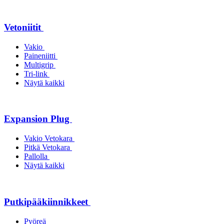
Vetoniitit
Vakio
Paineniitti
Multigrip
Tri-link
Näytä kaikki
Expansion Plug
Vakio Vetokara
Pitkä Vetokara
Pallolla
Näytä kaikki
Putkipääkiinnikkeet
Pyöreä