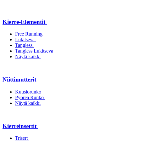
Kierre-Elementit
Free Running
Lukitseva
Tangless
Tangless Lukitseva
Näytä kaikki
Niittimutterit
Kuusiorunko
Pyöreä Runko
Näytä kaikki
Kierreinsertit
Trisert