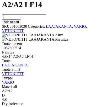
A2/A2 LF14
VAKIO
LAAJAKANTA
Add to cart
4.8x14
SKU:
01003030
Categories:
LAAJAKANTA
,
VAKIO
,
A2/A2
VETONIITIT
LF14
quantity
Tuotenumero
1052600514
Nimitys
4.8x14 A2/A2 LF14
Tuote
LAAJAKANTA
Tuoteryhmä
VETONIITIT
Tyyppi
VAKIO
Materiaali
A2/A2
D
4.8
D ylätoleranssi