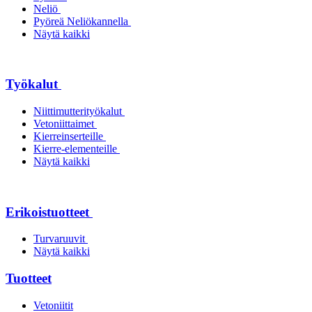
Neliö
Pyöreä Neliökannella
Näytä kaikki
Työkalut
Niittimutterityökalut
Vetoniittaimet
Kierreinserteille
Kierre-elementeille
Näytä kaikki
Erikoistuotteet
Turvaruuvit
Näytä kaikki
Tuotteet
Vetoniitit