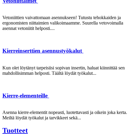
Vetoniittaimet
Vetoniittien vaivattomaan asennukseen! Tutustu tehokkaiden ja
ergonomisten niittaimien valikoimaamme. Suurella vetovoimalla
asennat vetoniitit helposti....
Kierreinserttien asennustyökalut
Kun olet löytänyt tarpeisiisi sopivan insertin, haluat kiinnittää sen
mahdollisimman helposti. Täältä löydät työkalut...
Kierre-elementeille
Asenna kierre-elementit nopeasti, luotettavasti ja oikein joka kerta.
Meiltä löydät työkalut ja tarvikkeet sekä...
Tuotteet