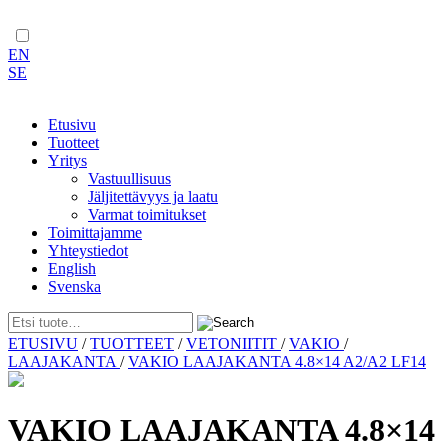
EN
SE
Etusivu
Tuotteet
Yritys
Vastuullisuus
Jäljitettävyys ja laatu
Varmat toimitukset
Toimittajamme
Yhteystiedot
English
Svenska
Skip
ETUSIVU
/
TUOTTEET
/
VETONIITIT
/
VAKIO
/
to
LAAJAKANTA
/
VAKIO LAAJAKANTA 4.8×14 A2/A2 LF14
content
VAKIO LAAJAKANTA 4.8×14