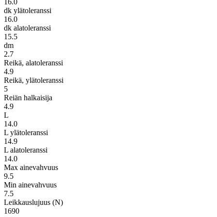
16.0
dk ylätoleranssi
16.0
dk alatoleranssi
15.5
dm
2.7
Reikä, alatoleranssi
4.9
Reikä, ylätoleranssi
5
Reiän halkaisija
4.9
L
14.0
L ylätoleranssi
14.9
L alatoleranssi
14.0
Max ainevahvuus
9.5
Min ainevahvuus
7.5
Leikkauslujuus (N)
1690