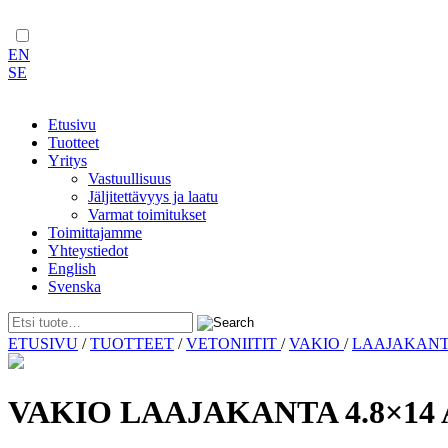
EN
SE
Etusivu
Tuotteet
Yritys
Vastuullisuus
Jäljitettävyys ja laatu
Varmat toimitukset
Toimittajamme
Yhteystiedot
English
Svenska
Skip
ETUSIVU
/
TUOTTEET
/
VETONIITIT
/
VAKIO
/
LAAJAKAN
to
content
VAKIO LAAJAKANTA 4.8×14 