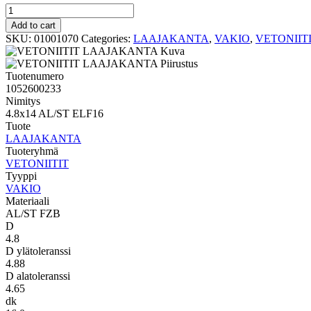
VAKIO
LAAJAKANTA
Add to cart
4.8x14
SKU:
01001070
Categories:
LAAJAKANTA
,
VAKIO
,
VETONIIT
AL/ST
ELF16
quantity
Tuotenumero
1052600233
Nimitys
4.8x14 AL/ST ELF16
Tuote
LAAJAKANTA
Tuoteryhmä
VETONIITIT
Tyyppi
VAKIO
Materiaali
AL/ST FZB
D
4.8
D ylätoleranssi
4.88
D alatoleranssi
4.65
dk