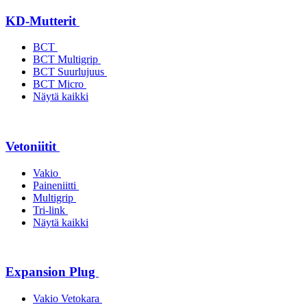
KD-Mutterit
BCT
BCT Multigrip
BCT Suurlujuus
BCT Micro
Näytä kaikki
Vetoniitit
Vakio
Paineniitti
Multigrip
Tri-link
Näytä kaikki
Expansion Plug
Vakio Vetokara