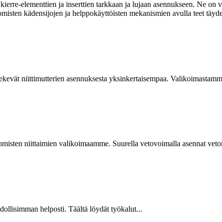
ierre-elementtien ja inserttien tarkkaan ja lujaan asennukseen. Ne on va
omisten kädensijojen ja helppokäyttöisten mekanismien avulla teet täyde
kevät niittimutterien asennuksesta yksinkertaisempaa. Valikoimastamme
isten niittaimien valikoimaamme. Suurella vetovoimalla asennat vetoniit
hdollisimman helposti. Täältä löydät työkalut...