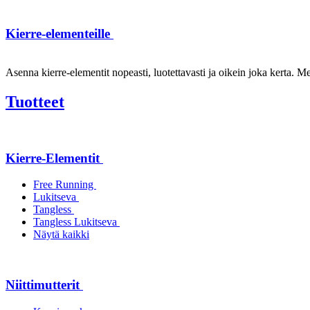
Kierre-elementeille
Asenna kierre-elementit nopeasti, luotettavasti ja oikein joka kerta. Mei
Tuotteet
Kierre-Elementit
Free Running
Lukitseva
Tangless
Tangless Lukitseva
Näytä kaikki
Niittimutterit