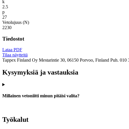
k
2.5
p
27
Vetolujuus (N)
2230
Tiedostot
Lataa PDF
Tilaa näytteitä
Tappex Finland Oy
Mestarintie 30, 06150 Porvoo, Finland
Puh. 010 
Kysymyksiä ja vastauksia
Millainen vetoniitti minun pitäisi valita?
Työkalut