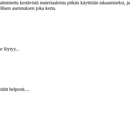
lmistettu kestävistä materiaaleista pitkän käyttöiän takaamiseksi, ja
llisen asennuksen joka kerta.
 löytyy...
it helposti....