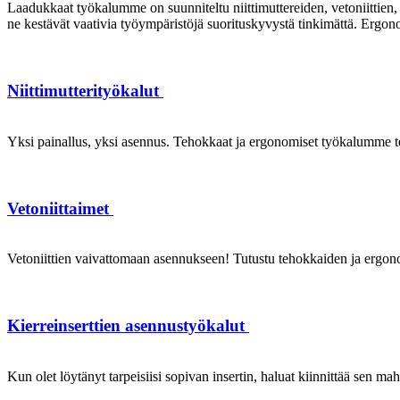
Laadukkaat työkalumme on suunniteltu niittimuttereiden, vetoniittien, k
ne kestävät vaativia työympäristöjä suorituskyvystä tinkimättä. Ergon
Niittimutterityökalut
Yksi painallus, yksi asennus. Tehokkaat ja ergonomiset työkalumme te
Vetoniittaimet
Vetoniittien vaivattomaan asennukseen! Tutustu tehokkaiden ja ergonom
Kierreinserttien asennustyökalut
Kun olet löytänyt tarpeisiisi sopivan insertin, haluat kiinnittää sen ma