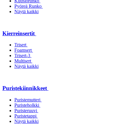
Kuusiorunko
Pyöreä Runko
Näytä kaikki
Kierreinsertit
Trisert
Foamsert
Trisert-3
Multisert
Näytä kaikki
Puristekiinnikkeet
Puristemutteri
Puristeholkki
Puristeruuvi
Puristetappi
Näytä kaikki