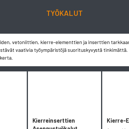
TYÖKALUT
en, vetoniittien, kierre-elementtien ja inserttien tarkkaa
estävät vaativia työympäristöjä suorituskyvystä tinkimättä
kerta.
Kierreinserttien
Kierre-
Asennustyökalut