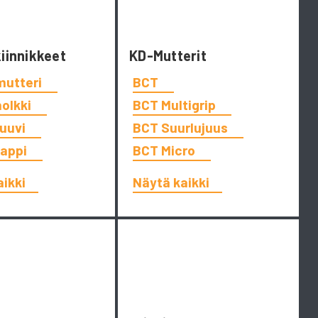
kiinnikkeet
KD-Mutterit
mutteri
BCT
holkki
BCT Multigrip
ruuvi
BCT Suurlujuus
tappi
BCT Micro
aikki
Näytä kaikki