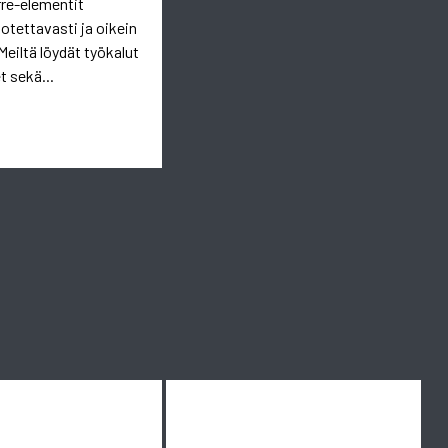
rre-elementit
uotettavasti ja oikein
Meiltä löydät työkalut
t sekä...