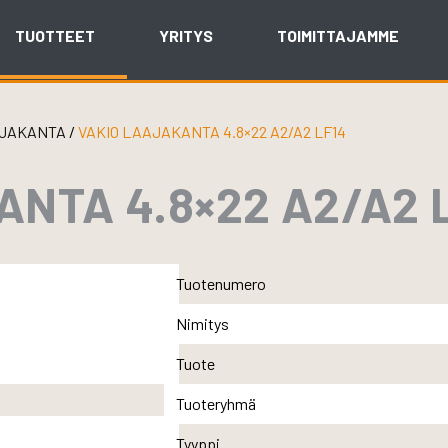
TUOTTEET
YRITYS
TOIMITTAJAMME
JAKANTA
/
VAKIO LAAJAKANTA 4.8×22 A2/A2 LF14
NTA 4.8×22 A2/A2 
Tuotenumero
Nimitys
Tuote
Tuoteryhmä
Tyyppi