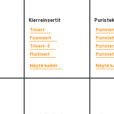
Kierreinsertit
Puriste
Trisert
Puriste
Foamsert
Puriste
Trisert-3
Puriste
Multisert
Puriste
Näytä kaikki
Näytä k