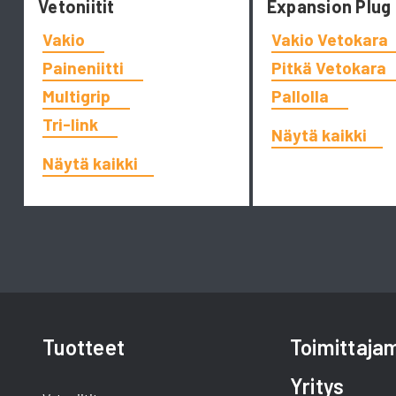
Vetoniitit
Expansion Plug
Vakio
Vakio Vetokara
Paineniitti
Pitkä Vetokara
Multigrip
Pallolla
Tri-link
Näytä kaikki
Näytä kaikki
Tuotteet
Toimittaj
Yritys