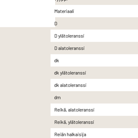
Materiaali
D
D ylätoleranssi
D alatoleranssi
dk
dk ylätoleranssi
dk alatoleranssi
dm
Reikä, alatoleranssi
Reikä, ylätoleranssi
Reiän halkaisija