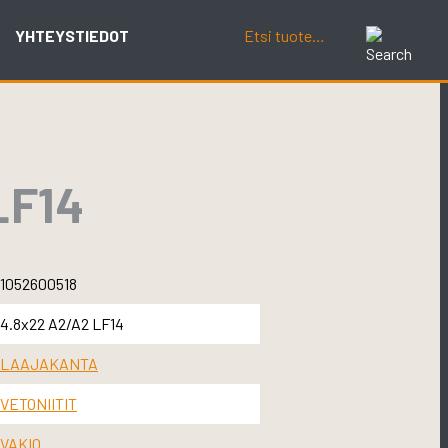
YHTEYSTIEDOT
LF14
1052600518
4.8x22 A2/A2 LF14
LAAJAKANTA
VETONIITIT
VAKIO