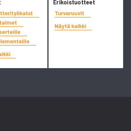
t
Erikoistuotteet
tterityökalut
Turvaruuvit
ttaimet
Näytä kaikki
serteille
elementeille
aikki