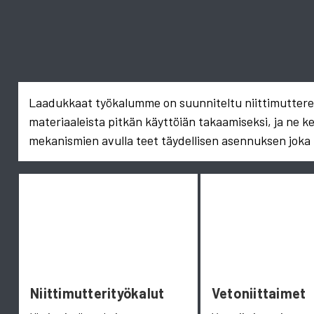
Laadukkaat työkalumme on suunniteltu niittimuttereid
materiaaleista pitkän käyttöiän takaamiseksi, ja ne k
mekanismien avulla teet täydellisen asennuksen joka 
Niittimutterityökalut
Vetoniittaimet