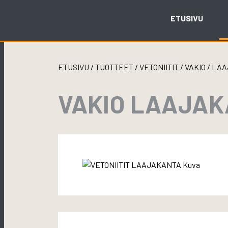
Skip
to
ETUSIVU
content
ETUSIVU
/
TUOTTEET
/
VETONIITIT
/
VAKIO
/
LAA
VAKIO LAAJAKA