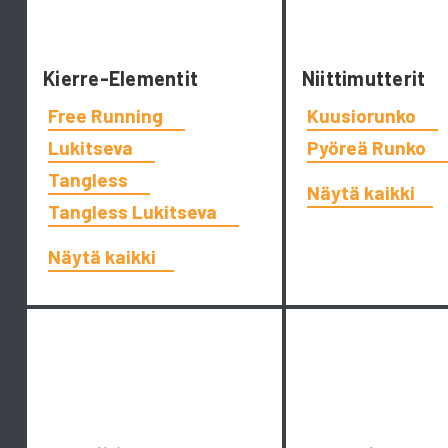
Kierre-Elementit
Niittimutterit
Free Running
Kuusiorunko
Lukitseva
Pyöreä Runko
Tangless
Näytä kaikki
Tangless Lukitseva
Näytä kaikki