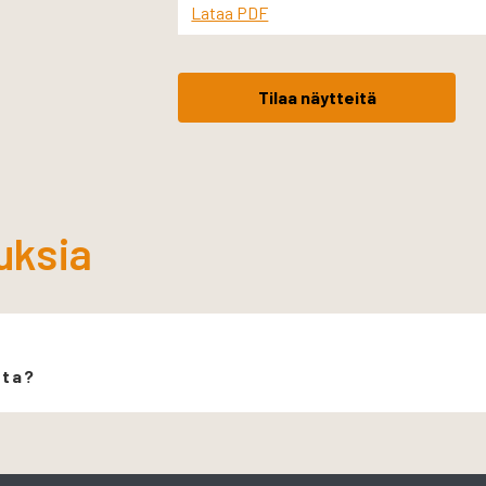
Lataa PDF
Tilaa näytteitä
uksia
ita?