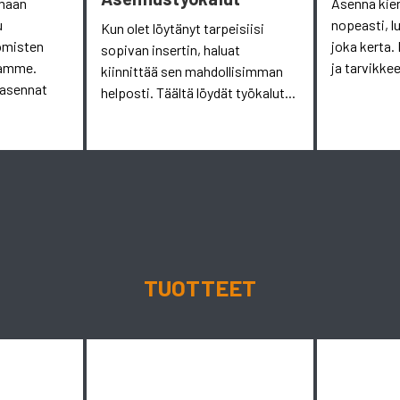
omaan
Asenna kie
u
nopeasti, l
Kun olet löytänyt tarpeisiisi
omisten
joka kerta. 
sopivan insertin, haluat
aamme.
ja tarvikkee
kiinnittää sen mahdollisimman
 asennat
helposti. Täältä löydät työkalut...
TUOTTEET