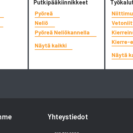
Putkipääkiinnikkeet
Työkalu
Pyöreä
Niittimu
Neliö
Vetonii
Pyöreä Neliökannella
Kierrein
Kierre-
Näytä kaikki
Näytä k
amme
Yhteystiedot