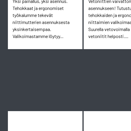
Yksi painallus, yksi asennus.
Vetoniittien vaivatt
Tehokkaat ja ergonomiset
asennukseen! Tutust
työkalumme tekevät
tehokkaiden ja ergon
niittimutterien asennuksesta
niittaimien valikoim
yksinkertaisempaa.
Suurella vetovoimalla
Valikoimastamme löytyy...
vetoniitit helposti....