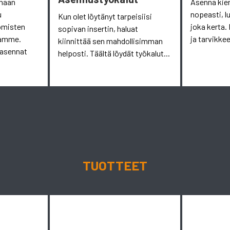
omaan
Asenna kie
u
nopeasti, l
Kun olet löytänyt tarpeisiisi
omisten
joka kerta. 
sopivan insertin, haluat
aamme.
ja tarvikkee
kiinnittää sen mahdollisimman
 asennat
helposti. Täältä löydät työkalut...
TUOTTEET