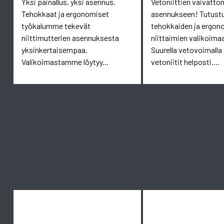
Yksi painallus, yksi asennus.
Vetoniittien vaivatt
Tehokkaat ja ergonomiset
asennukseen! Tutust
työkalumme tekevät
tehokkaiden ja ergon
niittimutterien asennuksesta
niittaimien valikoim
yksinkertaisempaa.
Suurella vetovoimalla
Valikoimastamme löytyy...
vetoniitit helposti....