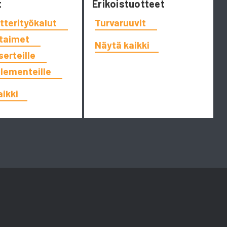
t
Erikoistuotteet
tterityökalut
Turvaruuvit
ttaimet
Näytä kaikki
serteille
elementeille
aikki