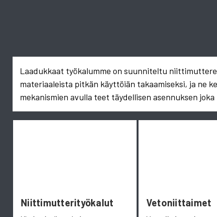
Laadukkaat työkalumme on suunniteltu niittimuttereid
materiaaleista pitkän käyttöiän takaamiseksi, ja ne k
mekanismien avulla teet täydellisen asennuksen joka 
Niittimutterityökalut
Vetoniittaimet