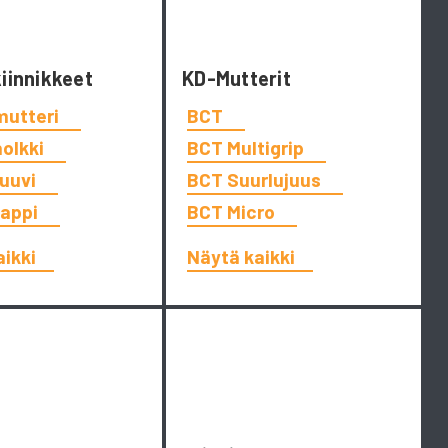
kiinnikkeet
KD-Mutterit
mutteri
BCT
holkki
BCT Multigrip
ruuvi
BCT Suurlujuus
tappi
BCT Micro
aikki
Näytä kaikki