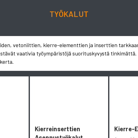
TYÖKALUT
en, vetoniittien, kierre-elementtien ja inserttien tarkkaa
estävät vaativia työympäristöjä suorituskyvystä tinkimättä
kerta.
Kierreinserttien
Kierre-
Asennustyökalut