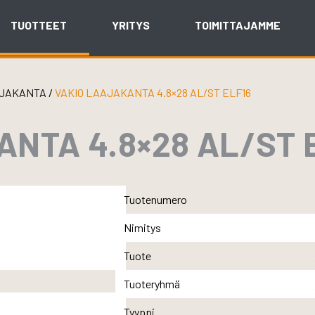
TUOTTEET
YRITYS
TOIMITTAJAMME
JAKANTA
/
VAKIO LAAJAKANTA 4.8×28 AL/ST ELF16
NTA 4.8×28 AL/ST 
Tuotenumero
Nimitys
Tuote
Tuoteryhmä
Tyyppi