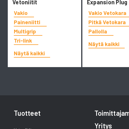
Vetoniitit
Expansion Plug
Vakio
Vakio Vetokara
Paineniitti
Pitkä Vetokara
Multigrip
Pallolla
Tri-link
Näytä kaikki
Näytä kaikki
Tuotteet
Toimittaj
Yritys