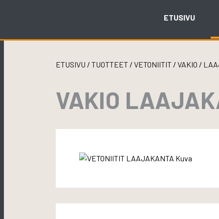
Skip
to
ETUSIVU
content
ETUSIVU
/
TUOTTEET
/
VETONIITIT
/
VAKIO
/
LAA
VAKIO LAAJAKA