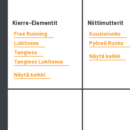
Kierre-Elementit
Niittimutterit
Free Running
Kuusiorunko
Lukitseva
Pyöreä Runko
Tangless
Näytä kaikki
Tangless Lukitseva
Näytä kaikki