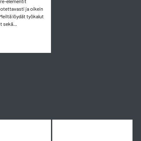
rre-elementit
uotettavasti ja oikein
Meiltä löydät työkalut
t sekä...