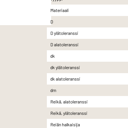
Materiaali
D
D ylätoleranssi
D alatoleranssi
dk
dk ylätoleranssi
dk alatoleranssi
dm
Reikä, alatoleranssi
Reikä, ylätoleranssi
Reiän halkaisija