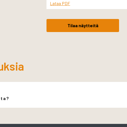
Lataa PDF
Tilaa näytteitä
uksia
ita?