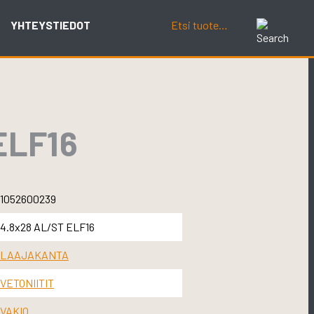
YHTEYSTIEDOT
ELF16
1052600239
4.8x28 AL/ST ELF16
LAAJAKANTA
VETONIITIT
VAKIO