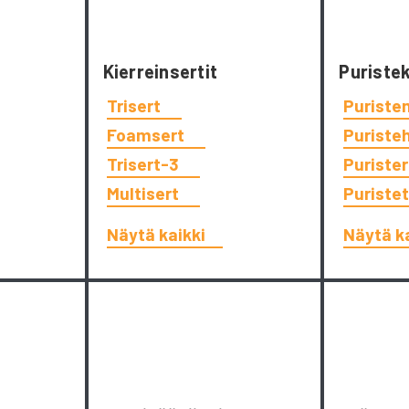
Kierreinsertit
Puriste
Trisert
Puriste
Foamsert
Puriste
Trisert-3
Puriste
Multisert
Puriste
Näytä kaikki
Näytä k