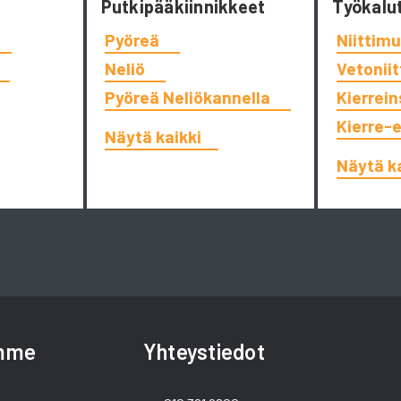
Putkipääkiinnikkeet
Työkalu
Pyöreä
Niittimu
Neliö
Vetonii
Pyöreä Neliökannella
Kierrein
Kierre-
Näytä kaikki
Näytä k
amme
Yhteystiedot