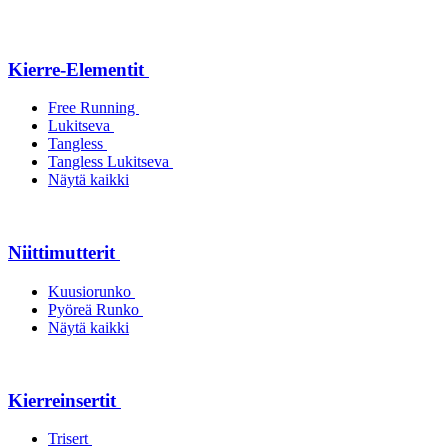
Kierre-Elementit
Free Running
Lukitseva
Tangless
Tangless Lukitseva
Näytä kaikki
Niittimutterit
Kuusiorunko
Pyöreä Runko
Näytä kaikki
Kierreinsertit
Trisert