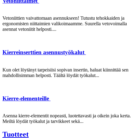
Vetoniittaimet
Vetoniittien vaivattomaan asennukseen! Tutustu tehokkaiden ja
ergonomisten niittaimien valikoimaamme. Suurella vetovoimalla
asennat vetoniitit helposti....
Kierreinserttien asennustyökalut
Kun olet löytänyt tarpeisiisi sopivan insertin, haluat kiinnittää sen
mahdollisimman helposti. Täältä löydät työkalut...
Kierre-elementeille
Asenna kierre-elementit nopeasti, luotettavasti ja oikein joka kerta.
Meiltä löydät työkalut ja tarvikkeet sekä...
Tuotteet