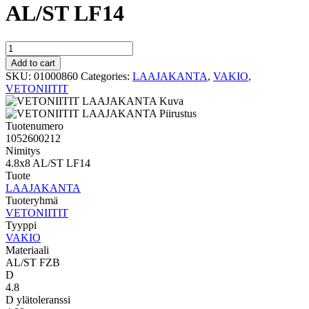
AL/ST LF14
VAKIO
LAAJAKANTA
Add to cart
4.8x8
SKU:
01000860
Categories:
LAAJAKANTA
,
VAKIO
,
AL/ST
VETONIITIT
LF14
quantity
Tuotenumero
1052600212
Nimitys
4.8x8 AL/ST LF14
Tuote
LAAJAKANTA
Tuoteryhmä
VETONIITIT
Tyyppi
VAKIO
Materiaali
AL/ST FZB
D
4.8
D ylätoleranssi