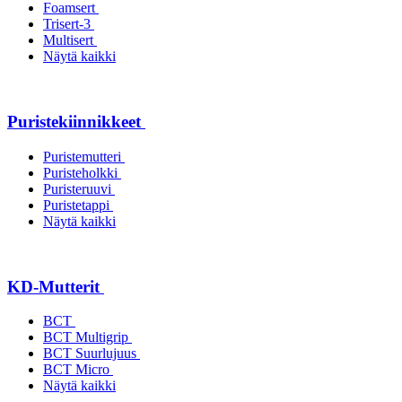
Foamsert
Trisert-3
Multisert
Näytä kaikki
Puristekiinnikkeet
Puristemutteri
Puristeholkki
Puristeruuvi
Puristetappi
Näytä kaikki
KD-Mutterit
BCT
BCT Multigrip
BCT Suurlujuus
BCT Micro
Näytä kaikki