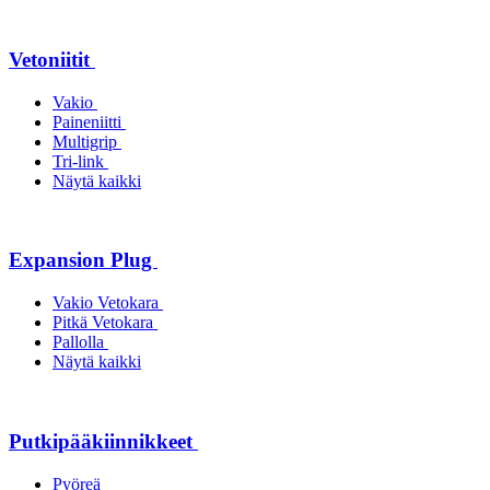
Vetoniitit
Vakio
Paineniitti
Multigrip
Tri-link
Näytä kaikki
Expansion Plug
Vakio Vetokara
Pitkä Vetokara
Pallolla
Näytä kaikki
Putkipääkiinnikkeet
Pyöreä