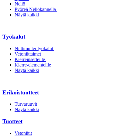
Neliö
Pyöreä Neliökannella
Näytä kaikki
Työkalut
Niittimutterityökalut
Vetoniittaimet
Kierreinserteille
Kierre-elementeille
Näytä kaikki
Erikoistuotteet
Turvaruuvit
Näytä kaikki
Tuotteet
Vetoniitit