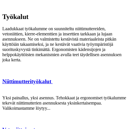
Työkalut
Laadukkaat työkalumme on suunniteltu niittimuttereiden,
vetoniittien, kierre-elementtien ja inserttien tarkkaan ja lujaan
asennukseen. Ne on valmistettu kestävistä materiaaleista pitkän
käyttöiän takaamiseksi, ja ne kestävät vaativia työympäristöjä
suorituskyvystä tinkimättä. Ergonomisten kädensijojen ja
helppokäyttöisten mekanismien avulla teet täydellisen asennuksen
joka kerta.
Niittimutterityökalut
Yksi painallus, yksi asennus. Tehokkaat ja ergonomiset työkalumme
tekevät niittimutterien asennuksesta yksinkertaisempaa.
Valikoimastamme löytyy...