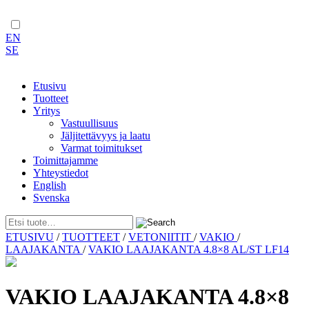
EN
SE
Etusivu
Tuotteet
Yritys
Vastuullisuus
Jäljitettävyys ja laatu
Varmat toimitukset
Toimittajamme
Yhteystiedot
English
Svenska
Skip
ETUSIVU
/
TUOTTEET
/
VETONIITIT
/
VAKIO
/
to
LAAJAKANTA
/
VAKIO LAAJAKANTA 4.8×8 AL/ST LF14
content
VAKIO LAAJAKANTA 4.8×8