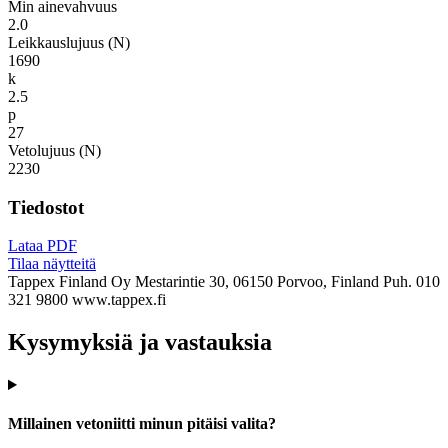
Min ainevahvuus
2.0
Leikkauslujuus (N)
1690
k
2.5
p
27
Vetolujuus (N)
2230
Tiedostot
Lataa PDF
Tilaa näytteitä
Tappex Finland Oy
Mestarintie 30, 06150 Porvoo, Finland
Puh. 010
321 9800
www.tappex.fi
Kysymyksiä ja vastauksia
Millainen vetoniitti minun pitäisi valita?