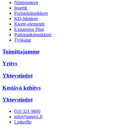
Niittimutterit
Insertit
Puristekiinnikkeet
KD-Mutterit
Kierre-elementit
Expansion Plug
Putkipääkiinnikkeet
Työkalut
Toimittajamme
Yritys
Yhteystiedot
Kestävä kehitys
Yhteystiedot
010 321 9800
info@tappex.fi
LinkedIn