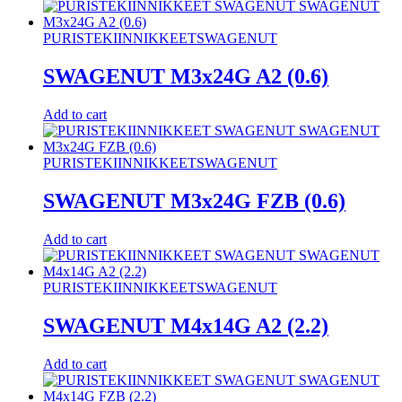
PURISTEKIINNIKKEET
SWAGENUT
SWAGENUT M3x24G A2 (0.6)
Add to cart
PURISTEKIINNIKKEET
SWAGENUT
SWAGENUT M3x24G FZB (0.6)
Add to cart
PURISTEKIINNIKKEET
SWAGENUT
SWAGENUT M4x14G A2 (2.2)
Add to cart