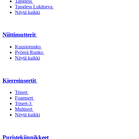
Tangless
Tangless Lukitseva
Näytä kaikki
Niittimutterit
Kuusiorunko
Pyöreä Runko
Näytä kaikki
Kierreinsertit
Trisert
Foamsert
Trisert-3
Multisert
Näytä kaikki
Puristekiinnikkeet