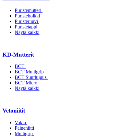
Puristemutteri
Puristeholkki
Puristeruuvi
Puristetappi
Näytä kaikki
KD-Mutterit
BCT
BCT Multigrip
BCT Suurlujuus
BCT Micro
Näytä kaikki
Vetoniitit
Vakio
Paineniitti
Multigrip