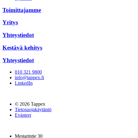
Toimittajamme
Yritys
Yhteystiedot
Kestävä kehitys
Yhteystiedot
010 321 9800
info@tappex.fi
LinkedIn
© 2026 Tappex
Tietosuojakäytäntö
Evästeet
Mestarintie 30