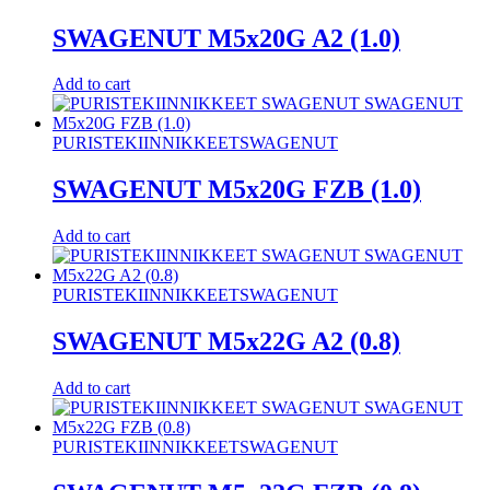
SWAGENUT M5x20G A2 (1.0)
Add to cart
PURISTEKIINNIKKEET
SWAGENUT
SWAGENUT M5x20G FZB (1.0)
Add to cart
PURISTEKIINNIKKEET
SWAGENUT
SWAGENUT M5x22G A2 (0.8)
Add to cart
PURISTEKIINNIKKEET
SWAGENUT