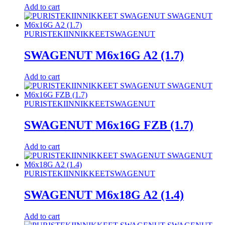
Add to cart
PURISTEKIINNIKKEET
SWAGENUT
SWAGENUT M6x16G A2 (1.7)
Add to cart
PURISTEKIINNIKKEET
SWAGENUT
SWAGENUT M6x16G FZB (1.7)
Add to cart
PURISTEKIINNIKKEET
SWAGENUT
SWAGENUT M6x18G A2 (1.4)
Add to cart