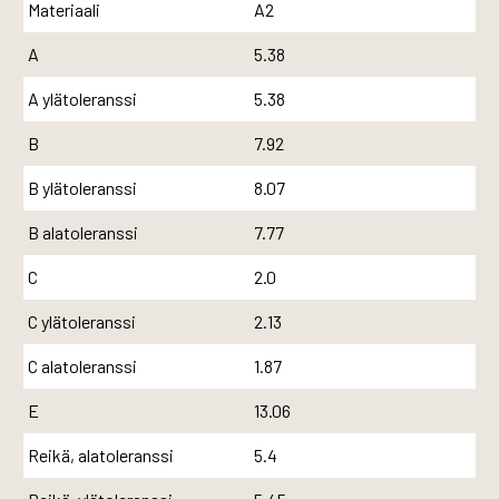
Materiaali
A2
A
5.38
A ylätoleranssi
5.38
B
7.92
B ylätoleranssi
8.07
B alatoleranssi
7.77
C
2.0
C ylätoleranssi
2.13
C alatoleranssi
1.87
E
13.06
Reikä, alatoleranssi
5.4