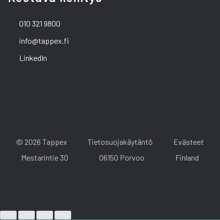
010 321 9800
info@tappex.fi
LinkedIn
© 2026 Tappex
Tietosuojakäytäntö
Evästeet
Mestarintie 30
06150 Porvoo
Finland