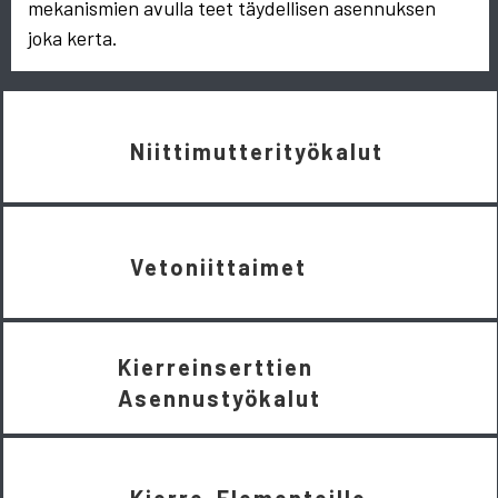
mekanismien avulla teet täydellisen asennuksen
joka kerta.
Niittimutterityökalut
Vetoniittaimet
Kierreinserttien
Asennustyökalut
Kierre-Elementeille