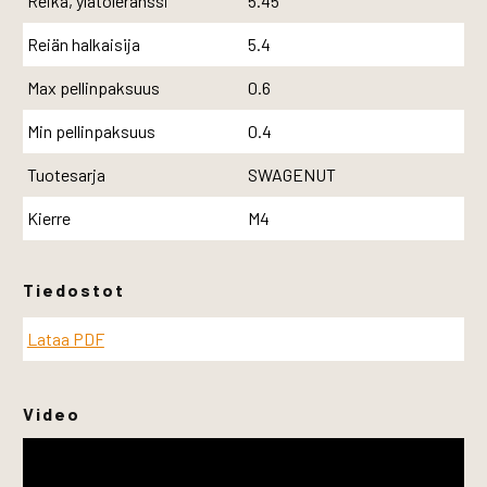
Reikä, ylätoleranssi
5.45
Reiän halkaisija
5.4
Max pellinpaksuus
0.6
Min pellinpaksuus
0.4
Tuotesarja
SWAGENUT
Kierre
M4
Tiedostot
Lataa PDF
Video