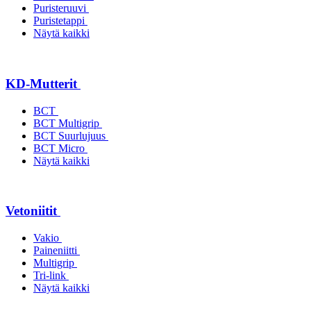
Puristeruuvi
Puristetappi
Näytä kaikki
KD-Mutterit
BCT
BCT Multigrip
BCT Suurlujuus
BCT Micro
Näytä kaikki
Vetoniitit
Vakio
Paineniitti
Multigrip
Tri-link
Näytä kaikki