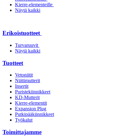
Kierre-elementeille
Näytä kaikki
Erikoistuotteet
Turvaruuvit
Näytä kaikki
Tuotteet
Vetoniitit
Niittimutterit
Insertit
Puristekiinnikkeet
KD-Mutterit
Kierre-elementit
Expansion Plug
Putkipääkiinnikkeet
Työkalut
Toimittajamme