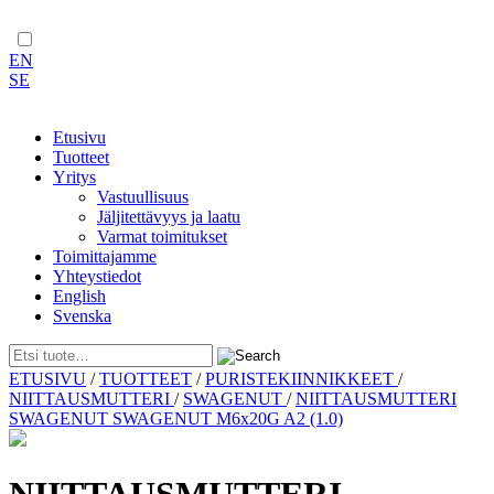
EN
SE
Etusivu
Tuotteet
Yritys
Vastuullisuus
Jäljitettävyys ja laatu
Varmat toimitukset
Toimittajamme
Yhteystiedot
English
Svenska
Skip
ETUSIVU
/
TUOTTEET
/
PURISTEKIINNIKKEET
/
to
NIITTAUSMUTTERI
/
SWAGENUT
/
NIITTAUSMUTTERI
content
SWAGENUT SWAGENUT M6x20G A2 (1.0)