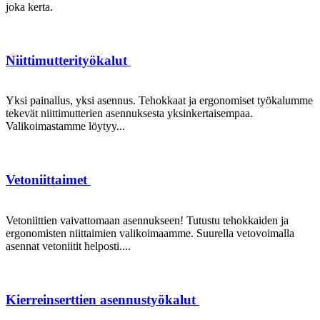
joka kerta.
Niittimutterityökalut
Yksi painallus, yksi asennus. Tehokkaat ja ergonomiset työkalumme
tekevät niittimutterien asennuksesta yksinkertaisempaa.
Valikoimastamme löytyy...
Vetoniittaimet
Vetoniittien vaivattomaan asennukseen! Tutustu tehokkaiden ja
ergonomisten niittaimien valikoimaamme. Suurella vetovoimalla
asennat vetoniitit helposti....
Kierreinserttien asennustyökalut