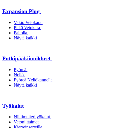
Expansion Plug
Vakio Vetokara
Pitkä Vetokara
Pallolla
Näytä kaikki
Putkipääkiinnikkeet
Pyöreä
Neliö
Pyöreä Neliökannella
Näytä kaikki
Työkalut
Niittimutterityökalut
Vetoniittaimet
Kierreinserteille