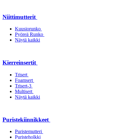
Niittimutterit
Kuusiorunko
Pyöreä Runko
Näytä kaikki
Kierreinsertit
Trisert
Foamsert
Trisert-3
Multisert
Näytä kaikki
Puristekiinnikkeet
Puristemutteri
Puristeholkki