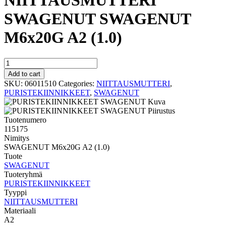
NIITTAUSMUTTERI
SWAGENUT SWAGENUT
M6x20G A2 (1.0)
NIITTAUSMUTTERI
SWAGENUT
Add to cart
SWAGENUT
SKU:
06011510
Categories:
NIITTAUSMUTTERI
,
M6x20G
PURISTEKIINNIKKEET
,
SWAGENUT
A2
(1.0)
quantity
Tuotenumero
115175
Nimitys
SWAGENUT M6x20G A2 (1.0)
Tuote
SWAGENUT
Tuoteryhmä
PURISTEKIINNIKKEET
Tyyppi
NIITTAUSMUTTERI
Materiaali
A2