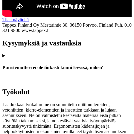
Tilaa näytteitä
Tappex Finland Oy
Mestarintie 30, 06150 Porvoo, Finland
Puh. 010
321 9800
www.tappex.fi
Kysymyksiä ja vastauksia
Puristemutteri ei ole tiukasti kiinni levyssä, miksi?
Työkalut
Laadukkaat työkalumme on suunniteltu niittimuttereiden,
vetoniittien, kierre-elementtien ja inserttien tarkkaan ja lujaan
asennukseen. Ne on valmistettu kestävistä materiaaleista pitkän
käyttöiän takaamiseksi, ja ne kestävät vaativia työympäristöjä
suorituskyvystä tinkimättä. Ergonomisten kädensijojen ja
helppokäyttöisten mekanismien avulla teet täydellisen asennuksen