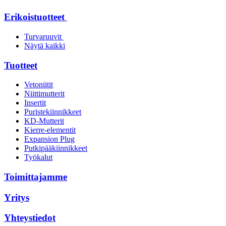
Erikoistuotteet
Turvaruuvit
Näytä kaikki
Tuotteet
Vetoniitit
Niittimutterit
Insertit
Puristekiinnikkeet
KD-Mutterit
Kierre-elementit
Expansion Plug
Putkipääkiinnikkeet
Työkalut
Toimittajamme
Yritys
Yhteystiedot