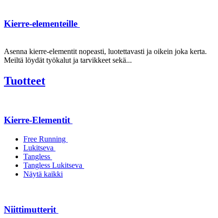
Kierre-elementeille
Asenna kierre-elementit nopeasti, luotettavasti ja oikein joka kerta.
Meiltä löydät työkalut ja tarvikkeet sekä...
Tuotteet
Kierre-Elementit
Free Running
Lukitseva
Tangless
Tangless Lukitseva
Näytä kaikki
Niittimutterit