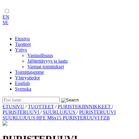
EN
SE
Etusivu
Tuotteet
Yritys
Vastuullisuus
Jäljitettävyys ja laatu
Varmat toimitukset
Toimittajamme
Yhteystiedot
English
Svenska
Skip
ETUSIVU
/
TUOTTEET
/
PURISTEKIINNIKKEET
/
to
PURISTERUUVI
/
SUURLUJUUS
/
PURISTERUUVI
content
SUURLUJUUS HFE M6x15 PURISTERUUVI FZB