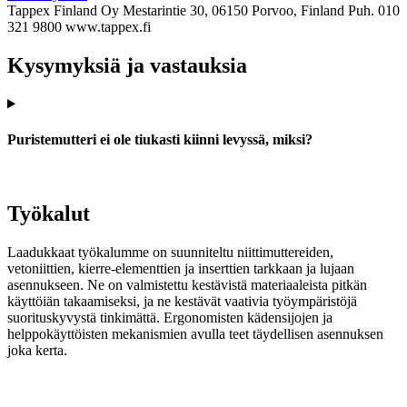
Tappex Finland Oy
Mestarintie 30, 06150 Porvoo, Finland
Puh. 010
321 9800
www.tappex.fi
Kysymyksiä ja vastauksia
Puristemutteri ei ole tiukasti kiinni levyssä, miksi?
Työkalut
Laadukkaat työkalumme on suunniteltu niittimuttereiden,
vetoniittien, kierre-elementtien ja inserttien tarkkaan ja lujaan
asennukseen. Ne on valmistettu kestävistä materiaaleista pitkän
käyttöiän takaamiseksi, ja ne kestävät vaativia työympäristöjä
suorituskyvystä tinkimättä. Ergonomisten kädensijojen ja
helppokäyttöisten mekanismien avulla teet täydellisen asennuksen
joka kerta.