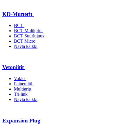
KD-Mutterit
BCT
BCT Multigrip
BCT Suurlujuus
BCT Micro
Näytä kaikki
Vetoniitit
Vakio
Paineniitti
Multigrip
Tri-link
Näytä kaikki
Expansion Plug