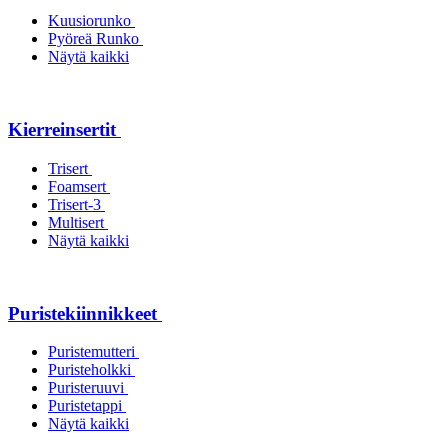
Kuusiorunko
Pyöreä Runko
Näytä kaikki
Kierreinsertit
Trisert
Foamsert
Trisert-3
Multisert
Näytä kaikki
Puristekiinnikkeet
Puristemutteri
Puristeholkki
Puristeruuvi
Puristetappi
Näytä kaikki