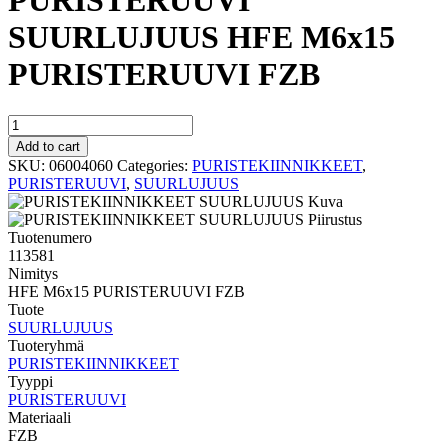
PURISTERUUVI
SUURLUJUUS HFE M6x15
PURISTERUUVI FZB
PURISTERUUVI
SUURLUJUUS
Add to cart
HFE
SKU:
06004060
Categories:
PURISTEKIINNIKKEET
,
M6x15
PURISTERUUVI
,
SUURLUJUUS
PURISTERUUVI
FZB
quantity
Tuotenumero
113581
Nimitys
HFE M6x15 PURISTERUUVI FZB
Tuote
SUURLUJUUS
Tuoteryhmä
PURISTEKIINNIKKEET
Tyyppi
PURISTERUUVI
Materiaali
FZB