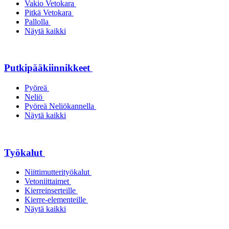
Vakio Vetokara
Pitkä Vetokara
Pallolla
Näytä kaikki
Putkipääkiinnikkeet
Pyöreä
Neliö
Pyöreä Neliökannella
Näytä kaikki
Työkalut
Niittimutterityökalut
Vetoniittaimet
Kierreinserteille
Kierre-elementeille
Näytä kaikki