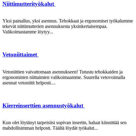
Niittimutterityökalut
Yksi painallus, yksi asennus. Tehokkaat ja ergonomiset työkalumme
tekevät niittimutterien asennuksesta yksinkertaisempaa.
Valikoimastamme löytyy...
Vetoniittaimet
Vetoniittien vaivattomaan asennukseen! Tutustu tehokkaiden ja
ergonomisten niittaimien valikoimaamme. Suurella vetovoimalla
asennat vetoniitit helposti....
Kierreinserttien asennustyökalut
Kun olet löytänyt tarpeisiisi sopivan insertin, haluat kiinnittää sen
mahdollisimman helposti. Täältä löydät työkalut...