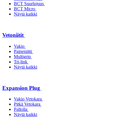
BCT Suurlujuus
BCT Micro
Näytä kaikki
Vetoniitit
Vakio
Paineniitti
Multigrip
Tri-link
Näytä kaikki
Expansion Plug
Vakio Vetokara
Pitkä Vetokara
Pallolla
Näytä kaikki