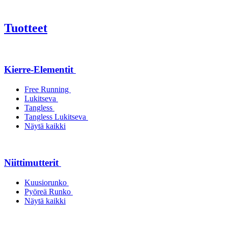
Tuotteet
Kierre-Elementit
Free Running
Lukitseva
Tangless
Tangless Lukitseva
Näytä kaikki
Niittimutterit
Kuusiorunko
Pyöreä Runko
Näytä kaikki