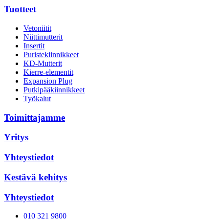
Tuotteet
Vetoniitit
Niittimutterit
Insertit
Puristekiinnikkeet
KD-Mutterit
Kierre-elementit
Expansion Plug
Putkipääkiinnikkeet
Työkalut
Toimittajamme
Yritys
Yhteystiedot
Kestävä kehitys
Yhteystiedot
010 321 9800