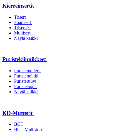
Kierreinsertit
Trisert
Foamsert
Trisert-3
Multisert
Näytä kaikki
Puristekiinnikkeet
Puristemutteri
Puristeholkki
Puristeruuvi
Puristetappi
Näytä kaikki
KD-Mutterit
BCT
BCT Multigrip