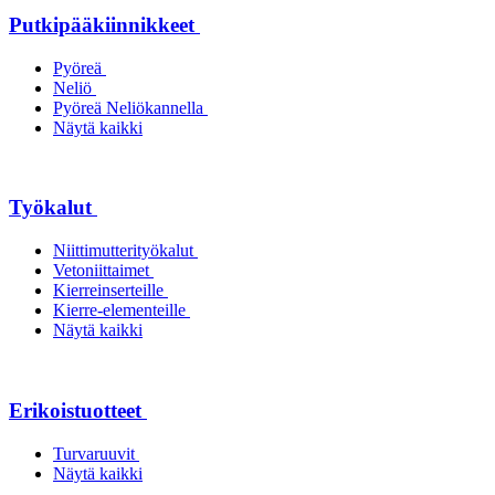
Putkipääkiinnikkeet
Pyöreä
Neliö
Pyöreä Neliökannella
Näytä kaikki
Työkalut
Niittimutterityökalut
Vetoniittaimet
Kierreinserteille
Kierre-elementeille
Näytä kaikki
Erikoistuotteet
Turvaruuvit
Näytä kaikki