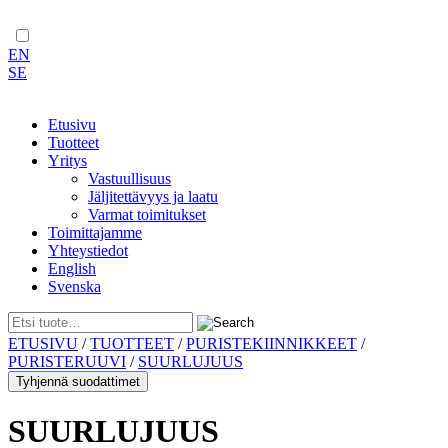
EN
SE
Etusivu
Tuotteet
Yritys
Vastuullisuus
Jäljitettävyys ja laatu
Varmat toimitukset
Toimittajamme
Yhteystiedot
English
Svenska
Skip
ETUSIVU
/
TUOTTEET
/
PURISTEKIINNIKKEET
/
to
PURISTERUUVI
/
SUURLUJUUS
content
Tyhjennä suodattimet
SUURLUJUUS