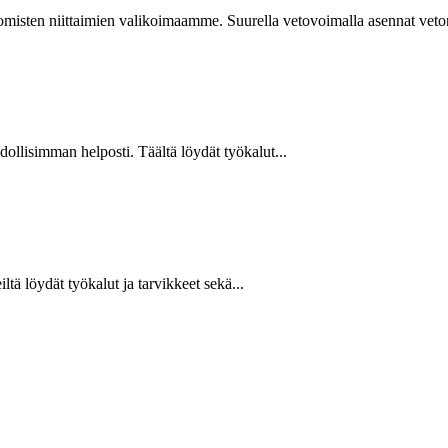
isten niittaimien valikoimaamme. Suurella vetovoimalla asennat vetoniit
hdollisimman helposti. Täältä löydät työkalut...
ltä löydät työkalut ja tarvikkeet sekä...