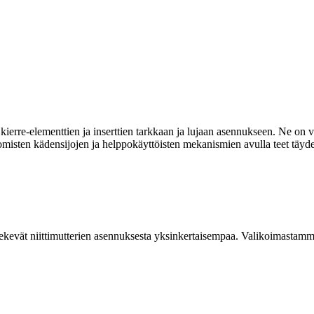
ierre-elementtien ja inserttien tarkkaan ja lujaan asennukseen. Ne on va
omisten kädensijojen ja helppokäyttöisten mekanismien avulla teet täyde
kevät niittimutterien asennuksesta yksinkertaisempaa. Valikoimastamme