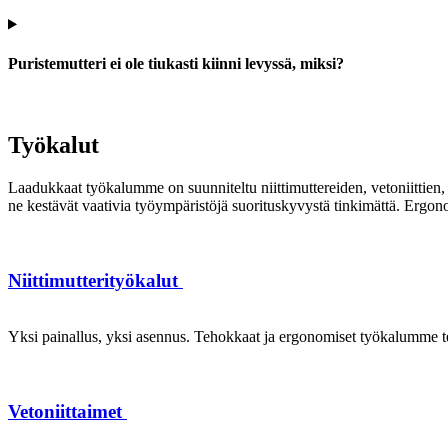
Puristemutteri ei ole tiukasti kiinni levyssä, miksi?
Työkalut
Laadukkaat työkalumme on suunniteltu niittimuttereiden, vetoniittien, k
ne kestävät vaativia työympäristöjä suorituskyvystä tinkimättä. Ergon
Niittimutterityökalut
Yksi painallus, yksi asennus. Tehokkaat ja ergonomiset työkalumme te
Vetoniittaimet