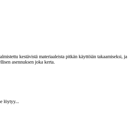
lmistettu kestävistä materiaaleista pitkän käyttöiän takaamiseksi, ja
llisen asennuksen joka kerta.
 löytyy...