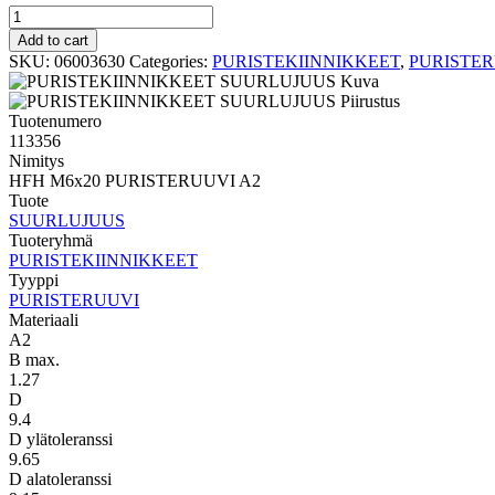
PURISTERUUVI
SUURLUJUUS
Add to cart
HFH
SKU:
06003630
Categories:
PURISTEKIINNIKKEET
,
PURISTE
M6x20
PURISTERUUVI
A2
Tuotenumero
quantity
113356
Nimitys
HFH M6x20 PURISTERUUVI A2
Tuote
SUURLUJUUS
Tuoteryhmä
PURISTEKIINNIKKEET
Tyyppi
PURISTERUUVI
Materiaali
A2
B max.
1.27
D
9.4
D ylätoleranssi
9.65
D alatoleranssi