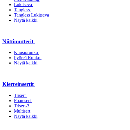
Lukitseva
Tangless
Tangless Lukitseva
Näytä kaikki
Niittimutterit
Kuusiorunko
Pyöreä Runko
Näytä kaikki
Kierreinsertit
Trisert
Foamsert
Trisert-3
Multisert
Näytä kaikki