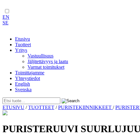
EN
SE
Etusivu
Tuotteet
Yritys
Vastuullisuus
Jäljitettävyys ja laatu
Varmat toimitukset
Toimittajamme
Yhteystiedot
English
Svenska
Skip
ETUSIVU
/
TUOTTEET
/
PURISTEKIINNIKKEET
/
PURISTE
to
content
PURISTERUUVI SUURLUJUUS