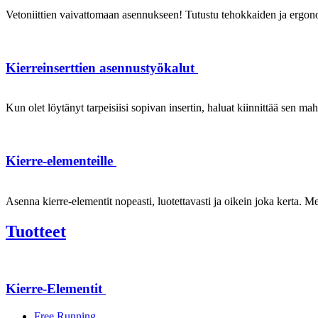
Vetoniittien vaivattomaan asennukseen! Tutustu tehokkaiden ja ergonom
Kierreinserttien asennustyökalut
Kun olet löytänyt tarpeisiisi sopivan insertin, haluat kiinnittää sen ma
Kierre-elementeille
Asenna kierre-elementit nopeasti, luotettavasti ja oikein joka kerta. Mei
Tuotteet
Kierre-Elementit
Free Running