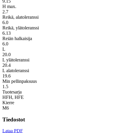
9.15
H max.
2.7
Reikä, alatoleranssi
6.0
Reikä, ylätoleranssi
6.13
Reiän halkaisija
6.0
L
20.0
L ylätoleranssi
20.4
L alatoleranssi
19.6
Min pellinpaksuus
1.5
Tuotesarja
HFH, HFE
Kierre
M6
Tiedostot
Lataa PDF