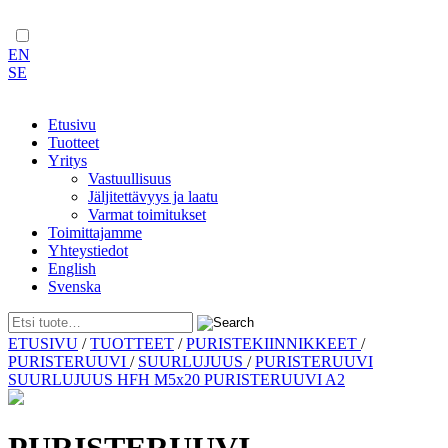
EN
SE
Etusivu
Tuotteet
Yritys
Vastuullisuus
Jäljitettävyys ja laatu
Varmat toimitukset
Toimittajamme
Yhteystiedot
English
Svenska
Skip
ETUSIVU
/
TUOTTEET
/
PURISTEKIINNIKKEET
/
to
PURISTERUUVI
/
SUURLUJUUS
/
PURISTERUUVI
content
SUURLUJUUS HFH M5x20 PURISTERUUVI A2