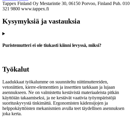
Tappex Finland Oy
Mestarintie 30, 06150 Porvoo, Finland
Puh. 010
321 9800
www.tappex.fi
Kysymyksiä ja vastauksia
Puristemutteri ei ole tiukasti kiinni levyssä, miksi?
Työkalut
Laadukkaat työkalumme on suunniteltu niittimuttereiden,
vetoniittien, kierre-elementtien ja inserttien tarkkaan ja lujaan
asennukseen. Ne on valmistettu kestävistä materiaaleista pitkän
käyttöiän takaamiseksi, ja ne kestävät vaativia työympäristöjä
suorituskyvystä tinkimättä. Ergonomisten kädensijojen ja
helppokäyttöisten mekanismien avulla teet täydellisen asennuksen
joka kerta.