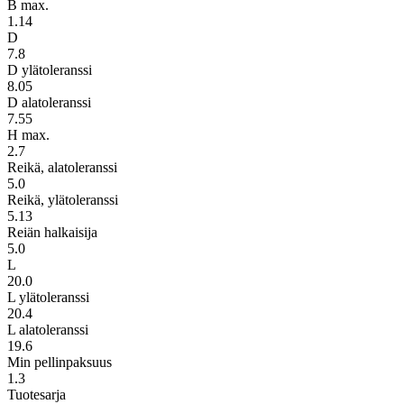
B max.
1.14
D
7.8
D ylätoleranssi
8.05
D alatoleranssi
7.55
H max.
2.7
Reikä, alatoleranssi
5.0
Reikä, ylätoleranssi
5.13
Reiän halkaisija
5.0
L
20.0
L ylätoleranssi
20.4
L alatoleranssi
19.6
Min pellinpaksuus
1.3
Tuotesarja