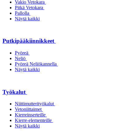
Vakio Vetokara
Pitkä Vetokara
Pallolla
Näytä kaikki
Putkipääkiinnikkeet
Pyöreä
Neliö
Pyöreä Neliökannella
Näytä kaikki
Työkalut
Niittimutterityökalut
Vetoniittaimet
Kierreinserteille
Kierre-elementeille
Näytä kaikki