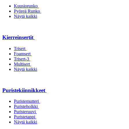
Kuusiorunko
Pyöreä Runko
Näytä kaikki
Kierreinsertit
Trisert
Foamsert
Trisert-3
Multisert
Näytä kaikki
Puristekiinnikkeet
Puristemutteri
Puristeholkki
Puristeruuvi
Puristetappi
Näytä kaikki