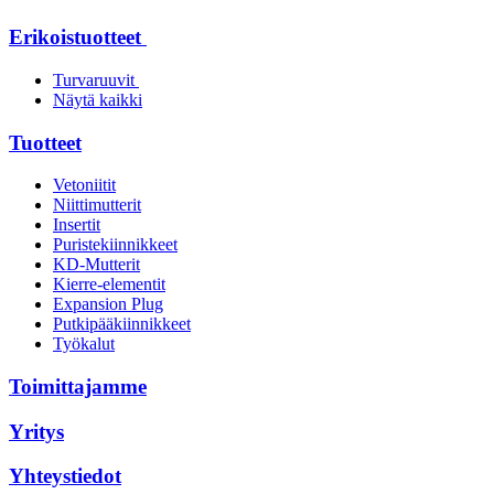
Erikoistuotteet
Turvaruuvit
Näytä kaikki
Tuotteet
Vetoniitit
Niittimutterit
Insertit
Puristekiinnikkeet
KD-Mutterit
Kierre-elementit
Expansion Plug
Putkipääkiinnikkeet
Työkalut
Toimittajamme
Yritys
Yhteystiedot