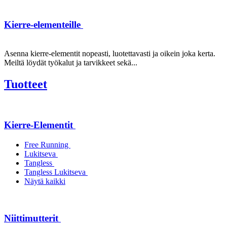
Kierre-elementeille
Asenna kierre-elementit nopeasti, luotettavasti ja oikein joka kerta.
Meiltä löydät työkalut ja tarvikkeet sekä...
Tuotteet
Kierre-Elementit
Free Running
Lukitseva
Tangless
Tangless Lukitseva
Näytä kaikki
Niittimutterit