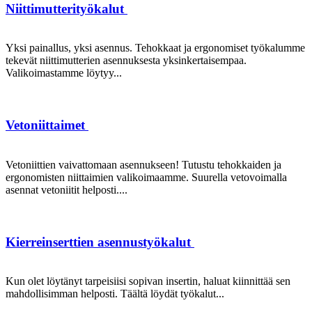
Niittimutterityökalut
Yksi painallus, yksi asennus. Tehokkaat ja ergonomiset työkalumme
tekevät niittimutterien asennuksesta yksinkertaisempaa.
Valikoimastamme löytyy...
Vetoniittaimet
Vetoniittien vaivattomaan asennukseen! Tutustu tehokkaiden ja
ergonomisten niittaimien valikoimaamme. Suurella vetovoimalla
asennat vetoniitit helposti....
Kierreinserttien asennustyökalut
Kun olet löytänyt tarpeisiisi sopivan insertin, haluat kiinnittää sen
mahdollisimman helposti. Täältä löydät työkalut...