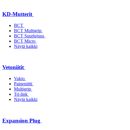
KD-Mutterit
BCT
BCT Multigrip
BCT Suurlujuus
BCT Micro
Näytä kaikki
Vetoniitit
Vakio
Paineniitti
Multigrip
Tri-link
Näytä kaikki
Expansion Plug