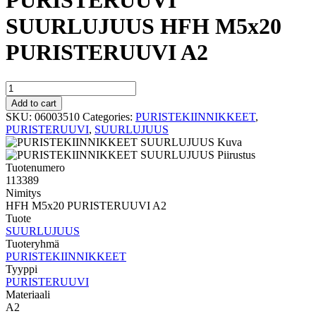
PURISTERUUVI
SUURLUJUUS HFH M5x20
PURISTERUUVI A2
PURISTERUUVI
SUURLUJUUS
Add to cart
HFH
SKU:
06003510
Categories:
PURISTEKIINNIKKEET
,
M5x20
PURISTERUUVI
,
SUURLUJUUS
PURISTERUUVI
A2
quantity
Tuotenumero
113389
Nimitys
HFH M5x20 PURISTERUUVI A2
Tuote
SUURLUJUUS
Tuoteryhmä
PURISTEKIINNIKKEET
Tyyppi
PURISTERUUVI
Materiaali
A2