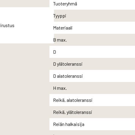
Tuoteryhmä
Tyyppi
Materiaali
B max.
D
D ylätoleranssi
D alatoleranssi
H max.
Reikä, alatoleranssi
Reikä, ylätoleranssi
Reiän halkaisija