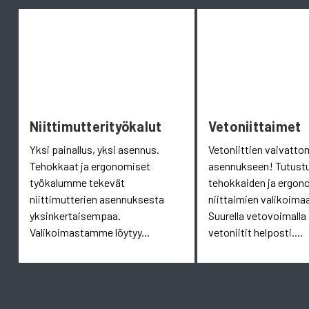
Niittimutterityökalut
Vetoniittaimet
Yksi painallus, yksi asennus.
Vetoniittien vaivatt
Tehokkaat ja ergonomiset
asennukseen! Tutust
työkalumme tekevät
tehokkaiden ja ergon
niittimutterien asennuksesta
niittaimien valikoim
yksinkertaisempaa.
Suurella vetovoimalla
Valikoimastamme löytyy...
vetoniitit helposti....