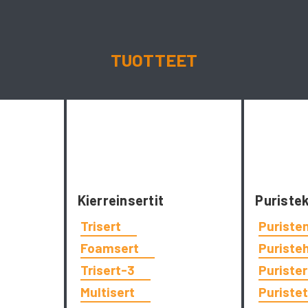
TUOTTEET
Kierreinsertit
Puriste
Trisert
Puriste
Foamsert
Puriste
Trisert-3
Puriste
Multisert
Puriste