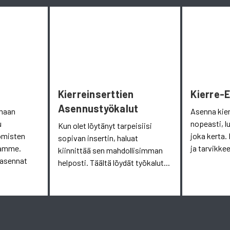
Kierreinserttien
Kierre-
Asennustyökalut
omaan
Asenna kie
u
nopeasti, l
Kun olet löytänyt tarpeisiisi
omisten
joka kerta. 
sopivan insertin, haluat
aamme.
ja tarvikkee
kiinnittää sen mahdollisimman
 asennat
helposti. Täältä löydät työkalut...