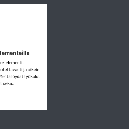
Elementeille
rre-elementit
uotettavasti ja oikein
Meiltä löydät työkalut
t sekä...