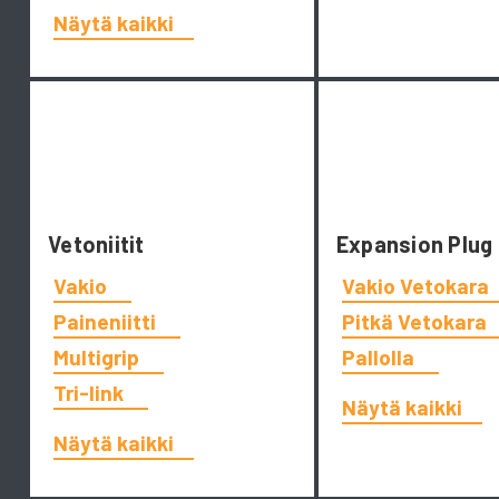
Näytä kaikki
Vetoniitit
Expansion Plug
Vakio
Vakio Vetokara
Paineniitti
Pitkä Vetokara
Multigrip
Pallolla
Tri-link
Näytä kaikki
Näytä kaikki