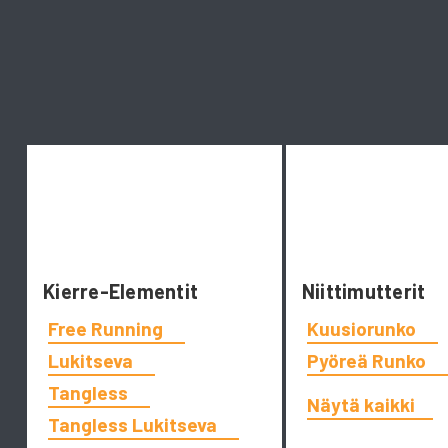
Kierre-Elementit
Niittimutterit
Free Running
Kuusiorunko
Lukitseva
Pyöreä Runko
Tangless
Näytä kaikki
Tangless Lukitseva