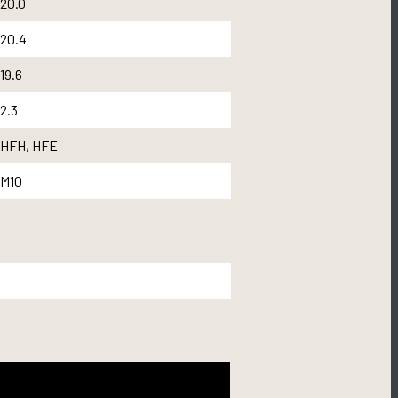
20.0
20.4
19.6
2.3
HFH, HFE
M10