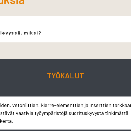
 levyssä, miksi?
TYÖKALUT
en, vetoniittien, kierre-elementtien ja inserttien tarkkaa
estävät vaativia työympäristöjä suorituskyvystä tinkimättä
kerta.