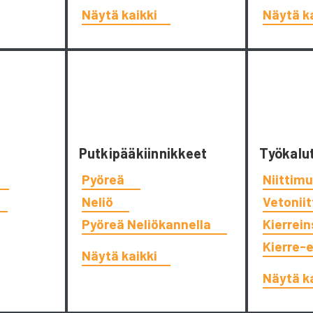
Näytä kaikki
Näytä k
Putkipääkiinnikkeet
Työkalu
Pyöreä
Niittimu
Neliö
Vetonii
Pyöreä Neliökannella
Kierrein
Kierre-
Näytä kaikki
Näytä k