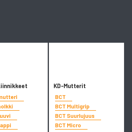
kiinnikkeet
KD-Mutterit
mutteri
BCT
holkki
BCT Multigrip
ruuvi
BCT Suurlujuus
tappi
BCT Micro